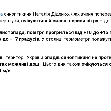
ла
синоптикиня Наталія Діденко. Фахівчиня поперед
ператури,
очікуються й сильні пориви вітру
– до 
листопада, повітря прогріється від +10 до +15 
ся
до +17 градусів.
У столиці термометри покажут
ні території України
опадів синоптикиня не прог
тях можливі дощі
. Цього дня також
очікуються 
0 м/с.