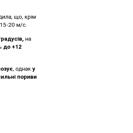
ила, що, крім
15-20 м/с.
градусів,
на
ь
до +12
нозує
, однак
у
сильні пориви