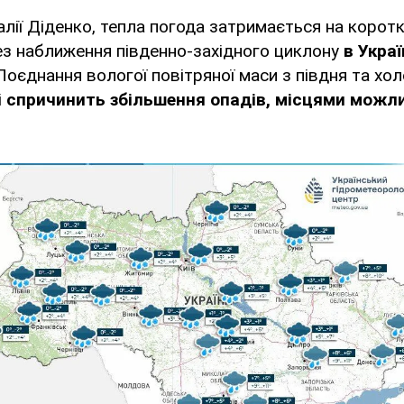
лії Діденко, тепла погода затримається на коротк
ез наближення південно-західного циклону
в Украї
 Поєднання вологої повітряної маси з півдня та хо
і
спричинить збільшення опадів, місцями можл