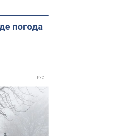
уде погода
РУС