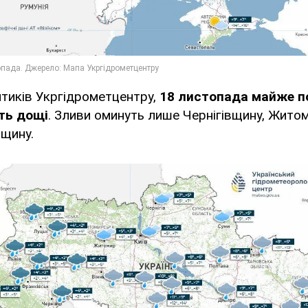
тиків Укргідрометцентру,
18 листопада майже по 
ть дощі
. Зливи оминуть лише Чернігівщину, Жито
мщину.