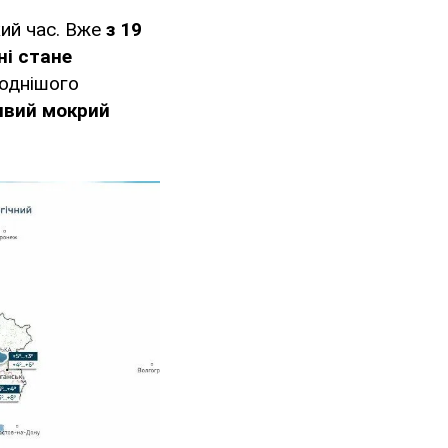
ий час. Вже
з 19
ні стане
лоднішого
ивий мокрий