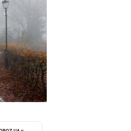
 OBOZ.UA у