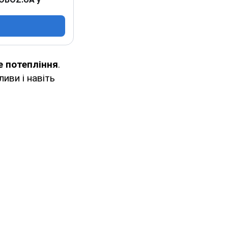
е потепління
.
иви і навіть