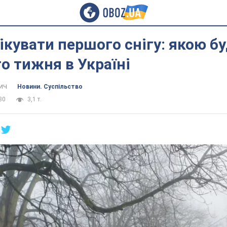
кувати першого снігу: якою б
о тижня в Україні
ич
Новини. Суспільство
30
3,1 т.