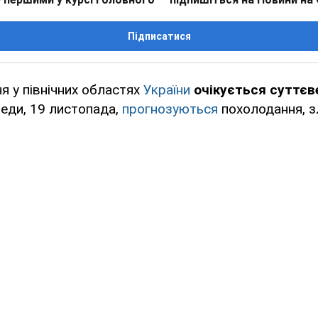
Підписатися
я у північних областях
України
очікується суттєв
еди, 19 листопада,
прогнозуються
похолодання, зл