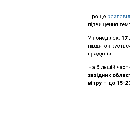
Про це
розпові
підвищення тем
У понеділок,
17 
півдні очікуєть
градусів.
На більшій части
західних облас
вітру – до 15-2