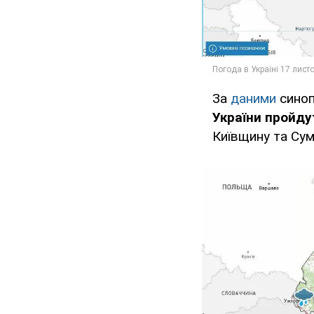
За
даними
синоп
України пройду
Київщину та Су