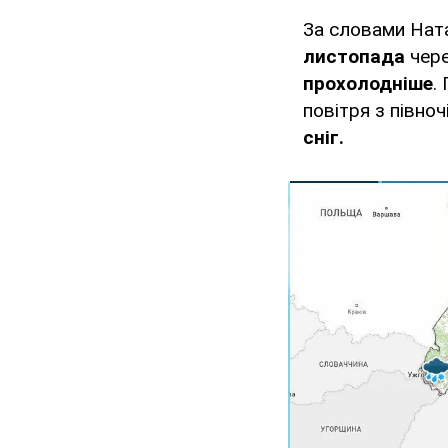
За словами Ната
листопада
чер
прохолодніше
.
повітря з півноч
сніг.