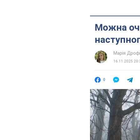
Можна очі
наступног
Марія Дроф
16.11.2025 20:
0