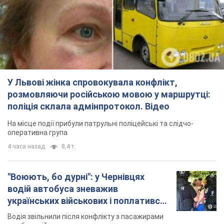
оперативна група
4 часа назад
8,4 т.
"Воюють, бо дурні": у Чернівцях
водій автобуса зневажив
українських військових і поплатився.
Відео
Водія звільнили після конфлікту з пасажирами
та образ військових
7 часов назад
8,0 т.
"Не слідкує за сексуальністю": у
Києві консультант салону краси
образив жінку після хімієтерапії,
розгорівся скандал. Фото
Працівник салону почав надавати оцінку
зовнішності жінки, сказавши, що вона носить
"чоловічу стрижку"
час назад
8,7 т.