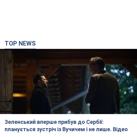
Зеленський вперше прибув до Сербії:
планується зустріч із Вучичем і не лише. Відео
Це перший візит глави держави до Бєлграда
5 минут назад
53,8 т.
"Верніть Федорова": у містах України 23-й день
поспіль тривають масові мітинги з
картонками. Фото і відео
Учасники акцій продовжують серію щоденних протестів
38 минут назад
1,7 т.