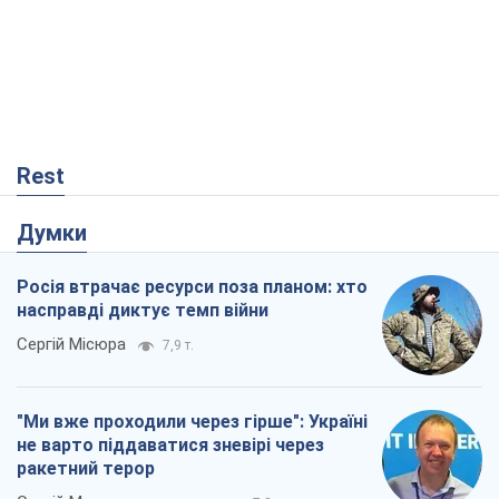
насправді диктує темп війни
Сергій Місюра
7,9 т.
"Ми вже проходили через гірше": Україні
не варто піддаватися зневірі через
ракетний терор
Сергій Марченко, експерт
7,8 т.
Захід проспав загрозу: Росія може
перевірити НАТО війною
Леонід Невзлін
2,5 т.