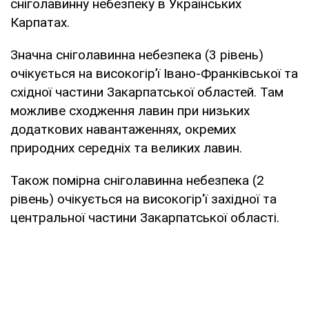
сніголавинну небезпеку в Українських
Карпатах.
Значна сніголавинна небезпека (3 рівень)
очікується на високогiр’ї Iвано-Франкiвської та
східної частини Закарпатської областей. Там
можливе сходження лавин при низьких
додаткових навантаженнях, окремих
природних середніх та великих лавин.
Також помірна сніголавинна небезпека (2
рівень) очікується на високогір'ї західної та
центральної частини Закарпатської області.