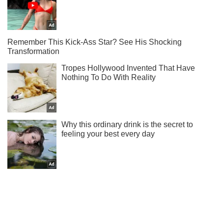
Ти ще не підписаний на наш Telegram? Швиденько тисни!
Підписатись
Підписатись