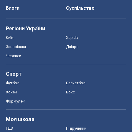
Футбол
Баскетбол
Хокей
Бокс
Формула-1
Моя школа
ГДЗ
Підручники
Онлайн уроки
ДПА
ЗНО
НМТ
СНД посібники
Авто
Тест Драйв
Електромобілі
Акції
Сервіс