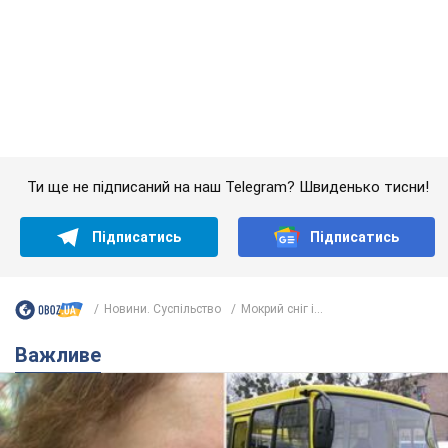
Новини. Суспільство
Мокрий сніг і...
Важливе
У Львові жінка спровокувала конфлікт,
розмовляючи російською мовою у маршрутці:
поліція склала адмінпротокол. Відео
На місце події прибули патрульні поліцейські та слідчо-