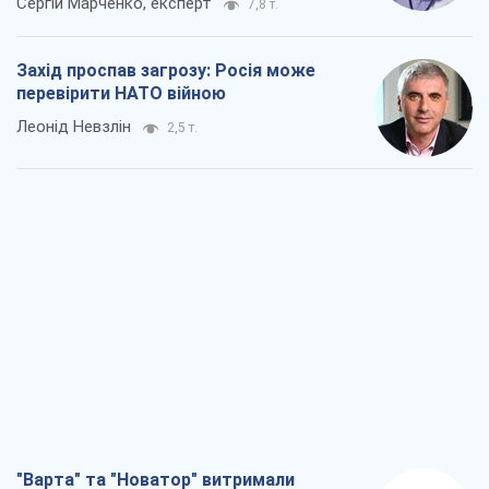
"Варта" та "Новатор" витримали
кулеметний обстріл і удар FPV-дрона,
врятувавши життя офіцеру ЗСУ
Українська Бронетехніка
2,6 т.
КНДР як каталізатор війни, або Про
новий етап російсько-
північнокорейського союзу
Олексій Кущ
2,8 т.