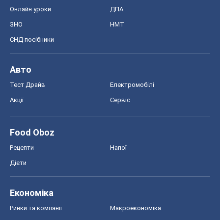
Food Oboz
Рецепти
Напої
Дієти
Економіка
Ринки та компанії
Макроекономіка
MedOboz
Новини медицини
MAMACLUB
Шоу
Афіша
Плітки
Краса
Мода
Жіночий журнал