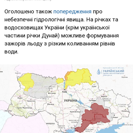
Оголошено також
попередження
про
небезпечні гідрологічні явища. На річках та
водосховищах України (крім української
частини річки Дунай) можливе формування
зажорiв льоду з рiзким коливанням рiвнiв
води.