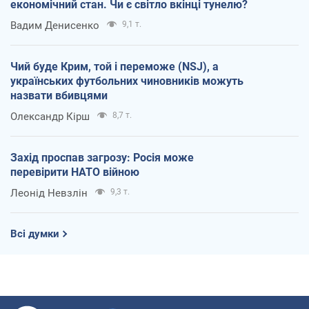
економічний стан. Чи є світло вкінці тунелю?
Вадим Денисенко
9,1 т.
Чий буде Крим, той і переможе (NSJ), а
українських футбольних чиновників можуть
назвати вбивцями
Олександр Кірш
8,7 т.
Захід проспав загрозу: Росія може
перевірити НАТО війною
Леонід Невзлін
9,3 т.
Всі думки