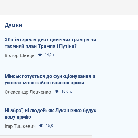
Думки
Збіг інтересів двох цинічних гравців чи
таємний план Трампа і Путіна?
Віктор Швець
14,3 т.
Мінськ готується до функціонування в
умовах масштабної воєнної кризи
Олександр Левченко
18,6 т.
Ні зброї, ні людей: як Лукашенко будує
нову армію
Ігар Тишкевич
15,8 т.