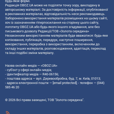
будь-якій формі.
Редакція OBOZ.UA може не поділяти точку зору, викладену в
авторському матеріалі. За достовірність інформації, опублікованої
в рекламних матеріалах, відповідальність несе рекламодавець.
Заборонено використання матеріалів розміщених на цьому сайті,
хоч із зазначенням гіперпосилання на сторінку цього сайту,
логотипу OBOZ.UA або будь-якого іншого згадування, але без
письмового дозволу Редакції/ТОВ «Золота середина»
Незаконним використанням матеріалів буде вважатися: будь-яке
копiювання, публiкацiя, передрук, наступне поширення,
використання, переробка з використанням, включенням до
складу інших матеріалів, розповсюдження, адаптація, переклад
та інші подібні зміни матеріалу.
Назва онлайн медіа — «OBOZ.UA»
- суб'єкт у сфері онлайн медіа;
- ідентифікатор медіа — R40-06156;
- поштова адреса — вул. Деревообробна, буд. 7, м. Київ, 01013;
- адреса електронної пошти —
[email protected]
; - телефон — (044)
585 46 20
© 2026 Всі права захищені, ТОВ "Золота середина".