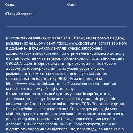
Краса
Мода
Жіночий журнал
Використання будь-яких матеріалів ( в тому числі фото- та відео-),
розміщених на цьому сайті
https://www.obozrevatel.com
та всіх його
піддоменах, в будь-якому вигляді суворо заборонено.
Дозволяється використання при отриманні письмового дозволу
на їх використання та за умови обов'язкового посилання на сайт
OBOZ.UA, а для інтернет-видань - при отриманні письмового
дозволу на їх використання та за умови обов'язкового
розміщення прямого, відкритого для пошукових систем,
гіперпосилання на сторінку OBOZ.UA за посиланням
https://www.obozrevatel.com
, на якій розміщено оригінальний
матеріал в першому абзаці матеріалу.
Всі матеріали на цьому сайті, в тому числі інтерв’ю, статті,
дослідження – є службовими творами журналістів редакції,
виключні майнові права на які належать ТОВ «Золота середина».
На всі опубліковані фотоматеріали Getty Images редакція має
майнові права, які захищаються законом України «Про авторські
права та суміжні права», ніхто не має права без письмового
дозволу ТОВ «Золота середина» їх використовувати, вони не
підлягають подальшому відтворенню, перекладу, поширенню в