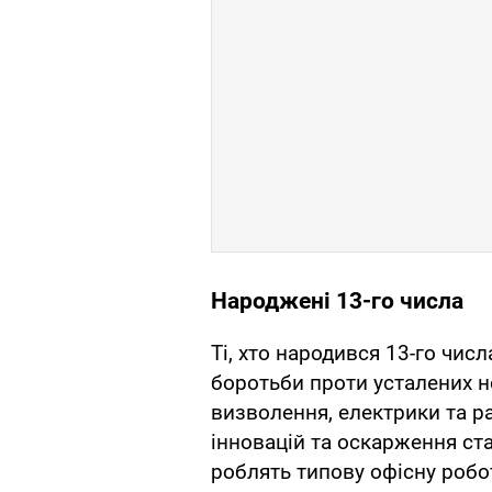
Народжені 13-го числа
Ті, хто народився 13-го числ
боротьби проти усталених н
визволення, електрики та р
інновацій та оскарження ста
роблять типову офісну робо