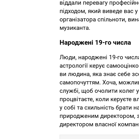
віддали перевагу професійн
підходом, який виведе вас у 
організатора спільноти, вина
музиканта.
Народжені 19-го числа
Люди, народжені 19-го числа
астрології керує самооцінк
ви людина, яка знає себе з
самопочуттям. Хоча, можли
службі, щоб очолити колег у
процвітаєте, коли керуєте 
у собі та схильність брати н
природженим директором, 
директором власної компані