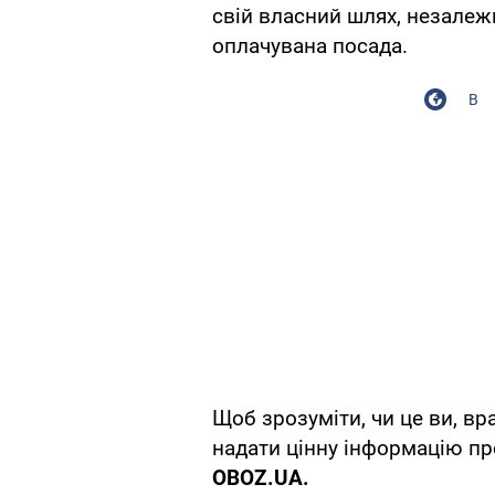
свій власний шлях, незалежн
оплачувана посада.
В
Щоб зрозуміти, чи це ви, в
надати цінну інформацію про
OBOZ
.
UA
.