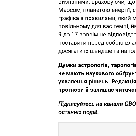
визнаними, враховуючи, що 
Марсом, планетою енергії, с
графіка з правилами, який 
повільному для вас темпі, 
9 до 17 зовсім не відповіда
поставити перед собою власн
досягати їх швидше та напо
Думки
астрологів, тарологі
не мають наукового обґрун
ухвалення рішень. Редакція
прогнози й залишає читачам
Підписуйтесь на канали OB
останніх подій.