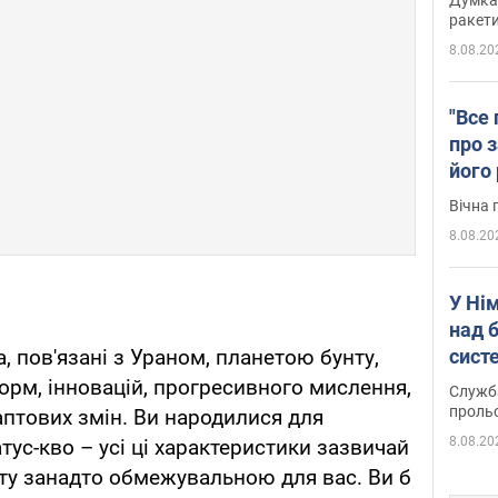
ракети
8.08.20
"Все 
про з
його
Київ
Вічна 
8.08.20
У Ні
над 
систе
а, пов'язані з Ураном, планетою бунту,
орм, інновацій, прогресивного мислення,
Служба
проль
аптових змін. Ви народилися для
8.08.20
тус-кво – усі ці характеристики зазвичай
ту занадто обмежувальною для вас. Ви б