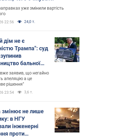
заправках уже змінили вартість
ого
24,0 т.
26 22:56
й дім не є
ністю Трампа": суд
зупинив
вництво бальної
 за $400 млн
вже заявив, що негайно
ь апеляцію а це
ве рішення"
3,6 т.
26 23:54
а змінює не лише
ику: в НГУ
зали інженерні
ння проти