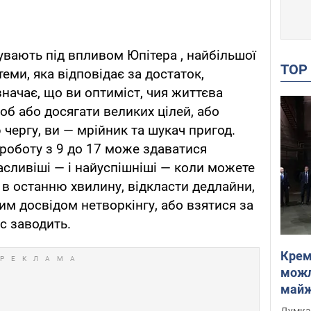
увають під впливом Юпітера , найбільшої
TO
еми, яка відповідає за достаток,
значає, що ви оптиміст, чия життєва
об або досягати великих цілей, або
чергу, ви — мрійник та шукач пригод.
 роботу з 9 до 17 може здаватися
асливіші — і найуспішніші — коли можете
в останню хвилину, відкласти дедлайни,
м досвідом нетворкінгу, або взятися за
с заводить.
Крем
можл
майже
Інте
Думка,