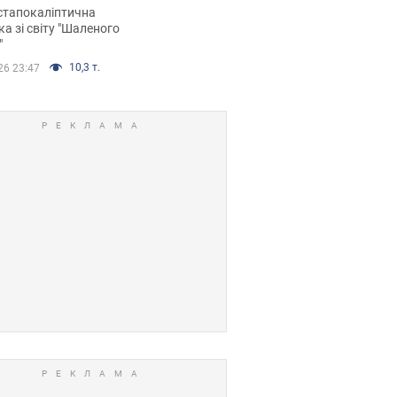
йських FPV-дронів.
стапокаліптична
ка зі світу "Шаленого
"
10,3 т.
26 23:47