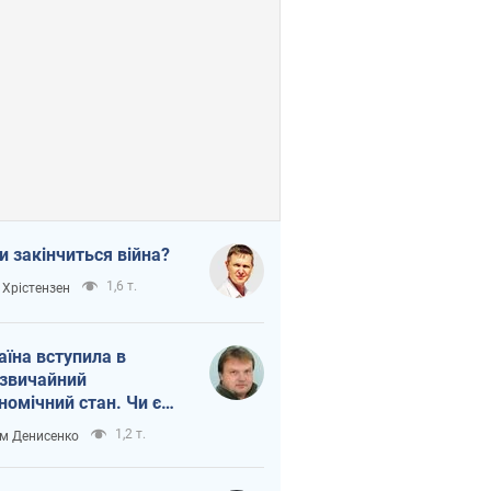
и закінчиться війна?
1,6 т.
 Хрістензен
аїна вступила в
звичайний
номічний стан. Чи є
тло вкінці тунелю?
1,2 т.
м Денисенко