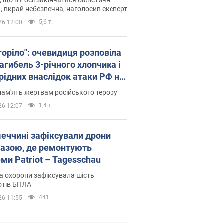
, вкрай небезпечна, наголосив експерт
5,6 т.
26 12:00
горіло": очевидиця розповіла
агибель 3-річного хлопчика і
 рідних внаслідок атаки РФ на
щину. Відео та фото
пам'ять жертвам російського терору
1,4 т.
26 12:07
меччині зафіксували дрони
базою, де ремонтують
ми Patriot – Tagesschau
 охорони зафіксувала шість
отів БПЛА
441
26 11:55