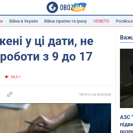
ни
Війна в Україні
Війна Ізраїлю та Ірану
VENETO
Російськ
Важ
ні у ці дати, не
роботи з 9 до 17
66,3 т.
Читать на русском
АЗС 
підв
розпо