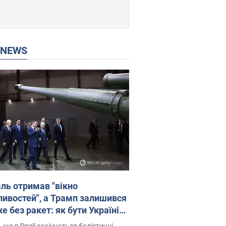
P NEWS
ль отримав "вікно
ивостей", а Трамп залишився
 без ракет: як бути Україні?
рв’ю з Мельником
 що в Росії закінчаться балістичні