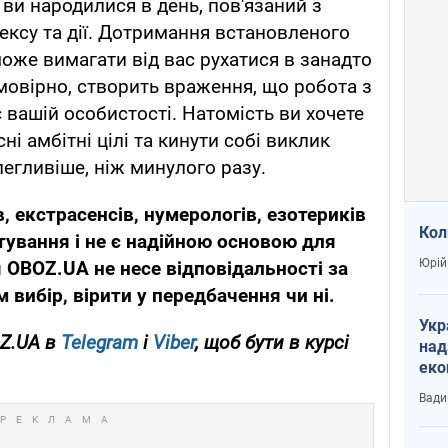
ви народилися в день, пов'язаний з
ексу та дії. Дотримання встановленого
може вимагати від вас рухатися в занадто
ймовірно, створить враження, що робота з
є вашій особистості. Натомість ви хочете
і амбітні цілі та кинути собі виклик
легливіше, ніж минулого разу.
в, екстрасенсів, нумерологів, езотериків
Кол
тування і не є надійною основою для
Юрій
 OBOZ.UA не несе відповідальності за
 вибір, вірити у передбачення чи ні.
Укр
OZ.UA в
Telegram
і
Viber
, щоб бути в курсі
над
еко
сві
Вади