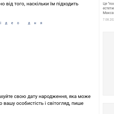
росі
о від того, наскільки їм підходить
Це "по
Фото
естети
Макса
7.08.20
ідео дня
рахуйте свою дату народження, яка може
 вашу особистість і світогляд, пише