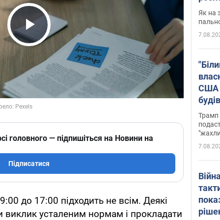
Як на 
пальн
7.08.20
Play Video
"Біли
влас
США 
буді
зали
Трамп 
подаст
"жахли
сі головного — підпишіться на Новини на
7.08.20
Підписатися
Війн
такт
пока
9:00 до 17:00 підходить не всім. Деякі
ріше
и виклик усталеним нормам і прокладати