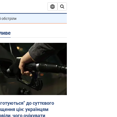
і обстріли
ливе
"готуються" до суттєвого
ищення цін: українцям
віли, чого очікувати