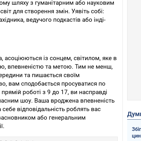
ому шляху з гуманітарним або науковим
світ для створення змін. Уявіть собі:
хідника, ведучого подкастів або інді-
, асоціюються із сонцем, світилом, яке в
ою, впевненістю та метою. Тим не менш,
середини та пишається своїм
во, вам сподобається просуватися по
 прямій роботі з 9 до 17, ви насправді
власним шоу. Ваша вроджена впевненість
а себе відповідальність роблять вас
Дум
засновником або генеральним
ї.
Збі
цин