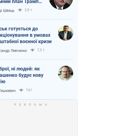
мний план Трампа
тіна?
3,9 т.
ор Швець
ськ готується до
кціонування в умовах
штабної воєнної кризи
7,5 т.
сандр Левченко
зброї, ні людей: як
ашенко будує нову
ію
741
 Тишкевич