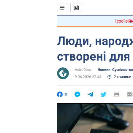
Герої вій
Люди, народже
створені для 
AstroOboz
Новини. Суспільство
9.06.2026 22:43
2 хвилини
0