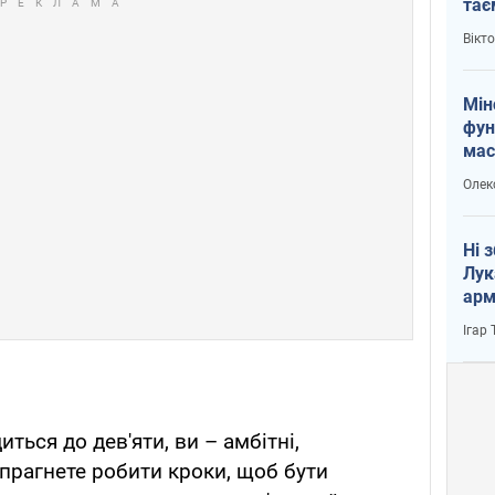
тає
і Пу
Вікт
Мін
фун
мас
Олек
Ні 
Лук
арм
Ігар
ться до дев'яти, ви – амбітні,
а прагнете робити кроки, щоб бути