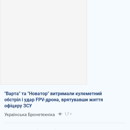
"Варта" та "Новатор" витримали кулеметний
обстріл і удар FPV-дрона, врятувавши життя
офіцеру ЗСУ
Українська Бронетехніка
1,7 т.