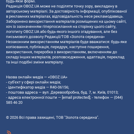
будь-якій формі.
Редакція OBOZ.UA може не поділяти точку зору, викладену в
авторському матеріалі. За достовірність інформації, опублікованої
в рекламних матеріалах, відповідальність несе рекламодавець.
Заборонено використання матеріалів розміщених на цьому сайті,
хоч із зазначенням гіперпосилання на сторінку цього сайту,
логотипу OBOZ.UA або будь-якого іншого згадування, але без
письмового дозволу Редакції/ТОВ «Золота середина»
Незаконним використанням матеріалів буде вважатися: будь-яке
копiювання, публiкацiя, передрук, наступне поширення,
використання, переробка з використанням, включенням до
складу інших матеріалів, розповсюдження, адаптація, переклад
та інші подібні зміни матеріалу.
Назва онлайн медіа — «OBOZ.UA»
- суб'єкт у сфері онлайн медіа;
- ідентифікатор медіа — R40-06156;
- поштова адреса — вул. Деревообробна, буд. 7, м. Київ, 01013;
- адреса електронної пошти —
[email protected]
; - телефон — (044)
585 46 20
© 2026 Всі права захищені, ТОВ "Золота середина".