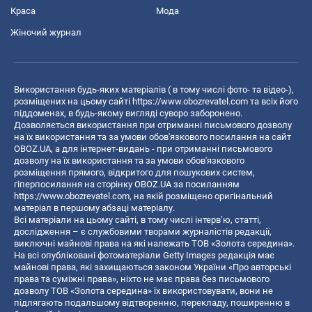
Краса
Мода
Жіночий журнал
Використання будь-яких матеріалів ( в тому числі фото- та відео-),
розміщених на цьому сайті
https://www.obozrevatel.com
та всіх його
піддоменах, в будь-якому вигляді суворо заборонено.
Дозволяється використання при отриманні письмового дозволу
на їх використання та за умови обов'язкового посилання на сайт
OBOZ.UA, а для інтернет-видань - при отриманні письмового
дозволу на їх використання та за умови обов'язкового
розміщення прямого, відкритого для пошукових систем,
гіперпосилання на сторінку OBOZ.UA за посиланням
https://www.obozrevatel.com
, на якій розміщено оригінальний
матеріал в першому абзаці матеріалу.
Всі матеріали на цьому сайті, в тому числі інтерв’ю, статті,
дослідження – є службовими творами журналістів редакції,
виключні майнові права на які належать ТОВ «Золота середина».
На всі опубліковані фотоматеріали Getty Images редакція має
майнові права, які захищаються законом України «Про авторські
права та суміжні права», ніхто не має права без письмового
дозволу ТОВ «Золота середина» їх використовувати, вони не
підлягають подальшому відтворенню, перекладу, поширенню в