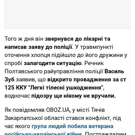
Того ж дня він
звернувся до лікарні та
написав заяву до поліції
. У травмпункті
оточення хлопця підійшло до його дружини у
спробі
залагодити ситуацію
. Речник
Полтавського райуправління поліції
Василь
Зуб
заявив, що
відкрито провадження за ст
125 ККУ "Легкі тілесні ушкодження"
,
водночас
підозру ще нікому не вручили.
Як повідомляв OBOZ.UA, у місті Тячів
Закарпатської області стався конфлікт, під
час якого
група людей побила ветерана
російсько-української війни
.
Постраждалим