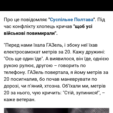
Про це повідомляє
"
Суспільне Полтава
"
. Під
час конфлікту хлопець кричав
"щоб усі
військові повимирали".
"Перед нами їхала ГАЗель, і збоку неї їхав
електросамокат метрів за 20. Кажу дружині:
"Ось ще один їде". А виявилося, він їде, однією
рукою рулює, другою – говорить по
телефону. ГАЗель повертала, я йому метрів за
20 посигналив, бо почав маневрувати по
дорозі, чи п’яний, хтозна. Об’їхали ми, метрів
20 за нього, чую кричить: "Стій, зупинися!", –
каже ветеран.