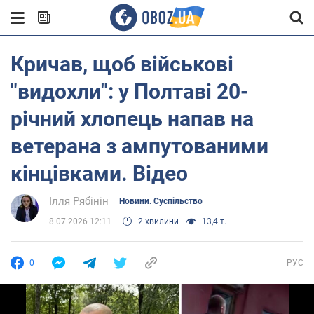
Кричав, щоб військові
"видохли": у Полтаві 20-
річний хлопець напав на
ветерана з ампутованими
кінцівками. Відео
Ілля Рябінін
Новини. Суспільство
8.07.2026 12:11
2 хвилини
13,4 т.
0
РУС