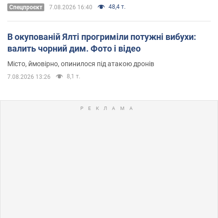
48,4 т.
Cпецпроєкт
7.08.2026 16:40
В окупованій Ялті прогриміли потужні вибухи:
валить чорний дим. Фото і відео
Місто, ймовірно, опинилося під атакою дронів
8,1 т.
7.08.2026 13:26