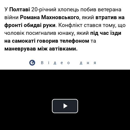
У
Полтаві
20-річний хлопець побив ветерана
війни
Романа Махновського
, який
втратив на
фронті обидві руки
. Конфлікт стався тому, що
чоловік посигналив юнаку, який
під час їзди
на самокаті говорив телефоном
та
маневрував між автівками.
Відео дня
Play Video