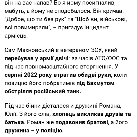
він на вас напав? Бо я йому посигналив,
мабуть, а йому не сподобалося. Він кричав:
"Добре, що ти без рук" та "Щоб ви, військові,
всі повимирали", – пригадує інцидент
армієць.
Сам Махновський є ветераном ЗСУ, який
перебував у армії двічі
: за часів АТО/ООС та
під час повномасштабного вторгнення. У
серпні 2022 року втратив обидві руки
, коли
позицію його побратимів
під Бахмутом
обстріляв російський танк.
Під час бійки дісталося й дружині Романа,
Юлії. З його слів,
хлопець викликав друзів та
батька
. Роман же
подзвонив братові
, а його
дружина – у поліцію.