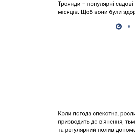
Троянди – популярні садові 
місяців. Щоб вони були здо
В
Коли погода спекотна, росл
призводить до в'янення, ть
та регулярний полив допом