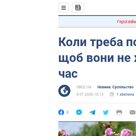
Герої вій
Коли треба п
щоб вони не 
час
OBOZ.UA
Новини. Суспільство
8.07.2026 10:13
1 хвилина
0