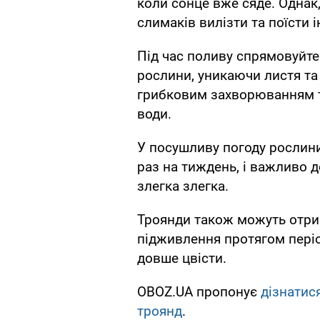
коли сонце вже сяде. Однак
слимаків вилізти та поїсти і
Під час поливу спрямовуйте
рослини, уникаючи листя та 
грибковим захворюванням т
води.
У посушливу погоду рослини
раз на тиждень, і важливо д
злегка злегка.
Троянди також можуть отри
підживлення протягом періо
довше цвісти.
OBOZ.UA пропонує
дізнатис
троянд
.