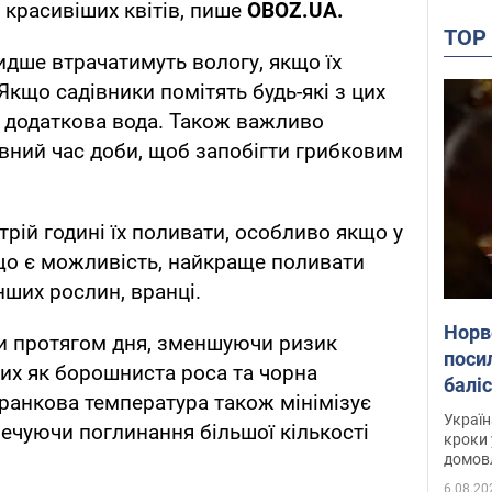
 красивіших квітів, пише
OBOZ
.
UA
.
TO
дше втрачатимуть вологу, якщо їх
Якщо садівники помітять будь-які з цих
 додаткова вода. Також важливо
вний час доби, щоб запобігти грибковим
трій годині їх поливати, особливо якщо у
кщо є можливість, найкраще поливати
інших рослин, вранці.
Норв
и протягом дня, зменшуючи ризик
поси
их як борошниста роса та чорна
балі
ранкова температура також мінімізує
дета
Україн
ечуючи поглинання більшої кількості
кроки 
домовл
партн
6.08.20