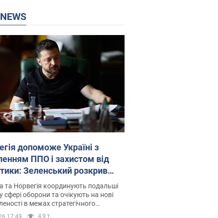
P NEWS
егія допоможе Україні з
ленням ППО і захистом від
стики: Зеленський розкрив
лі
а та Норвегія координують подальші
у сфері оборони та очікують на нові
еності в межах стратегічного
ерства
4,9 т.
26 17:49