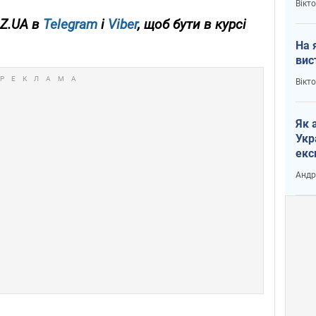
Вікт
OZ.UA в
Telegram
і
Viber
, щоб бути в курсі
На 
вис
Вікт
Як 
Укр
екс
наф
Андр