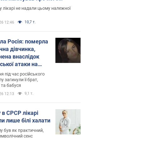
есивний" рак
 лікарі не надали цьому належної
10,7 т.
26 12:46
ила Росія: померла
чна дівчинка,
нена внаслідок
ської атаки на
ину. Фото
ня під час російського
лу загинули її брат,
 та бабуся
9,1 т.
26 12:13
 в СРСР лікарі
ли лише білі халати
у був як практичний,
символічний сенс