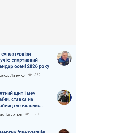
 супертурніри
учіх: спортивний
ендар осені 2026 року
369
сандр Липенко
етний щит і меч
аїни: ставка на
обництво власних
ет
1,2 т.
ло Татарінов
мертна "презумпція