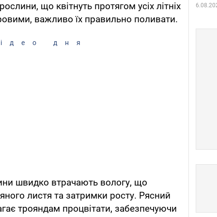
рослини, що квітнуть протягом усіх літніх
6.08.20
ровими, важливо їх правильно поливати.
ідео дня
ини швидко втрачають вологу, що
мяного листя та затримки росту. Рясний
агає трояндам процвітати, забезпечуючи