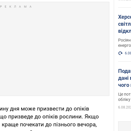
Херс
світл
відк
енер
Росія
енерго
6.0
Пода
дані 
чого
Це пот
обліку
6.08.20
ину дня може призвести до опіків
 що призведе до опіків рослини. Якщо
 краще почекати до пізнього вечора,