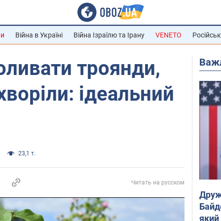
ни
Війна в Україні
Війна Ізраїлю та Ірану
VENETO
Російськ
Важ
оливати троянди,
хворіли: ідеальний
23,1 т.
Читать на русском
Друж
Байд
який