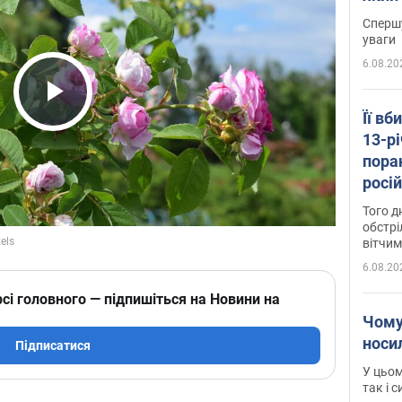
"агр
Спершу
уваги
6.08.20
Play Video
Її вб
13-рі
пора
росій
Сумщ
Того д
обстрі
вітчим
6.08.20
сі головного — підпишіться на Новини на
Чому
носи
Підписатися
У цьом
так і 