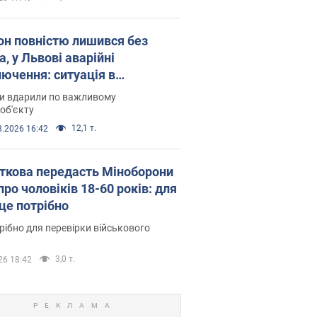
он повністю лишився без
а, у Львові аварійні
лючення: ситуація в
госистемі 6 серпня
ни вдарили по важливому
об'єкту
12,1 т.
8.2026 16:42
ткова передасть Міноборони
про чоловіків 18-60 років: для
 це потрібно
рібно для перевірки військового
3,0 т.
26 18:42