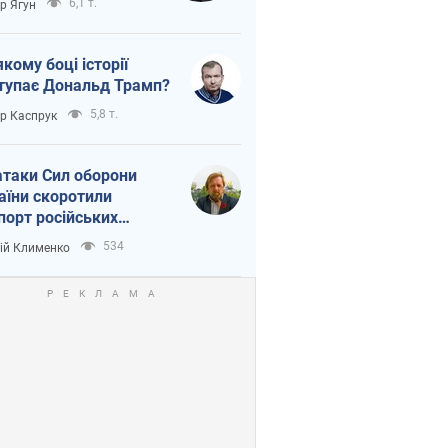
6,1 т.
ор Ягун
якому боці історії
тупає Дональд Трамп?
5,8 т.
ор Каспрук
атаки Сил оборони
аїни скоротили
порт російських
топродуктів
534
ій Клименко