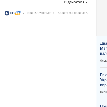
Підписатися
Новини. Суспільство
Коли треба поливати...
Два
Маг
кал
Олек
Рак
Укр
вир
рак
Кири
Пос