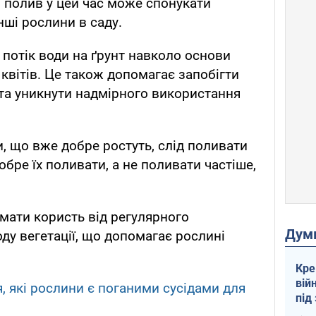
, полив у цей час може спонукати
нші рослини в саду.
 потік води на ґрунт навколо основи
квітів. Це також допомагає запобігти
а уникнути надмірного використання
, що вже добре ростуть, слід поливати
обре їх поливати, а не поливати частіше,
мати користь від регулярного
Дум
ду вегетації, що допомагає рослині
Кре
вій
я, які рослини є поганими сусідами для
під
кри