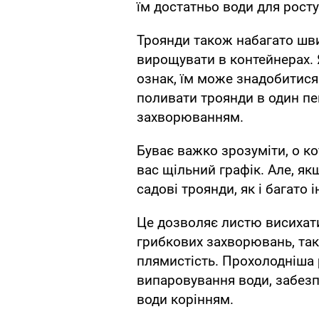
їм достатньо води для росту
Троянди також набагато шви
вирощувати в контейнерах. 
ознак, їм може знадобитися
поливати троянди в один пе
захворюванням.
Буває важко зрозуміти, о ко
вас щільний графік. Але, я
садові троянди, як і багато 
Це дозволяє листю висихат
грибкових захворювань, так
плямистість. Прохолодніша 
випаровування води, забезп
води корінням.