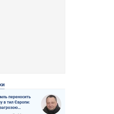
ки
мль переносить
ну в тил Європи:
 загрозою
тична логістика