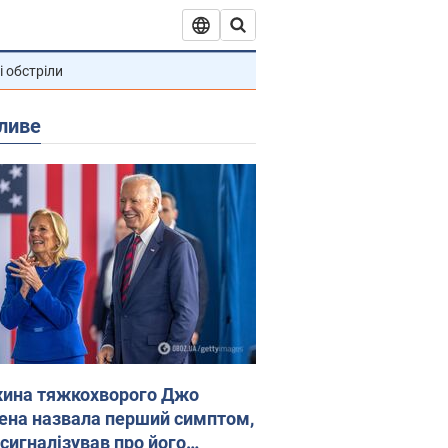
і обстріли
ливе
ина тяжкохворого Джо
ена назвала перший симптом,
 сигналізував про його