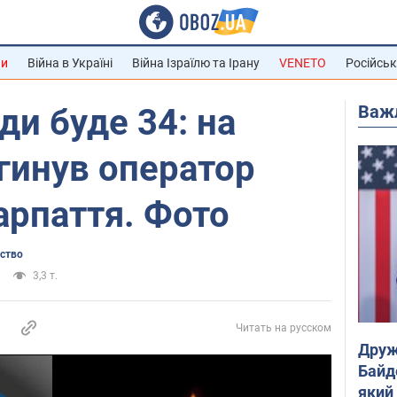
ни
Війна в Україні
Війна Ізраїлю та Ірану
VENETO
Російськ
Важ
и буде 34: на
гинув оператор
арпаття. Фото
ьство
3,3 т.
Читать на русском
Друж
Байд
який