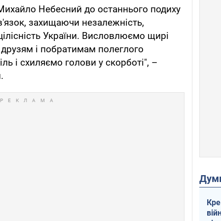
, Михайло Небесний до останнього подиху
'язок, захищаючи незалежність,
 цілісність України. Висловлюємо щирі
, друзям і побратимам полеглого
ль і схиляємо голови у скорботі", –
.
Дум
Кре
вій