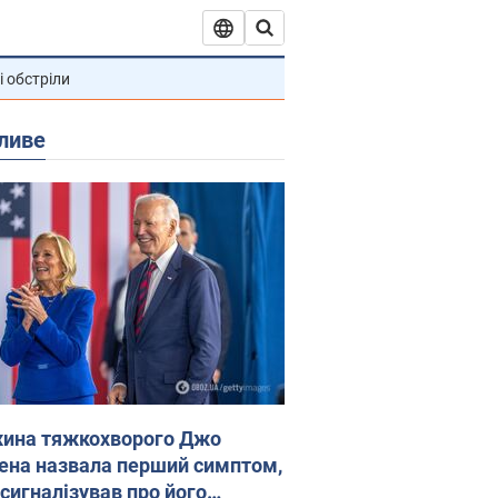
і обстріли
ливе
ина тяжкохворого Джо
ена назвала перший симптом,
 сигналізував про його