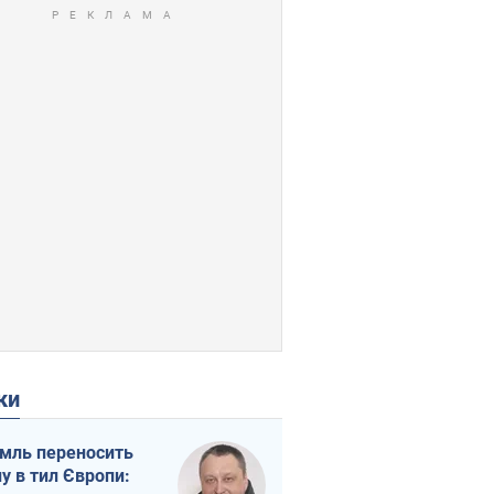
ки
мль переносить
ну в тил Європи: