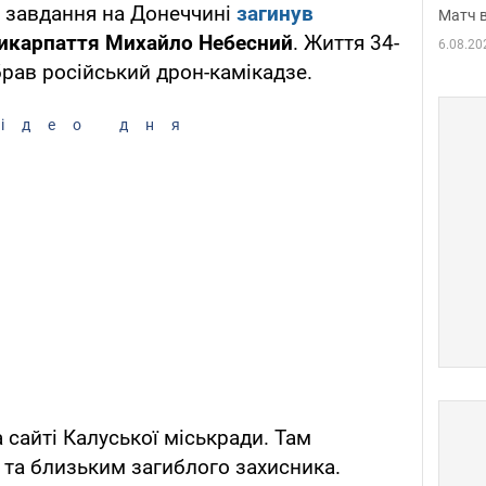
о завдання на Донеччині
загинув
Матч в
икарпаття Михайло Небесний
. Життя 34-
6.08.20
рав російський дрон-камікадзе.
ідео дня
а сайті Калуської міськради. Там
 та близьким загиблого захисника.