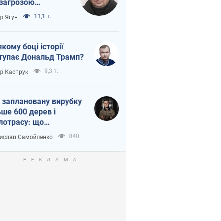
 загрозою
тична логістика
11,1 т.
ор Ягун
якому боці історії
тупає Дональд Трамп?
9,3 т.
ор Каспрук
 заплановану вирубку
ьше 600 дерев і
лотрасу: що
бувається на Теремках
840
ислав Самойленко
иєві