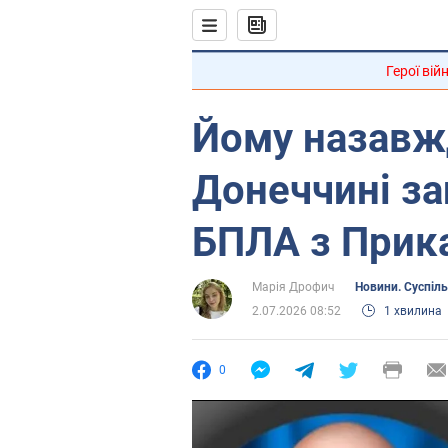
Герої вій
Йому назавжд
Донеччині за
БПЛА з Прик
Марія Дрофич
Новини. Суспіл
2.07.2026 08:52
1 хвилина
0