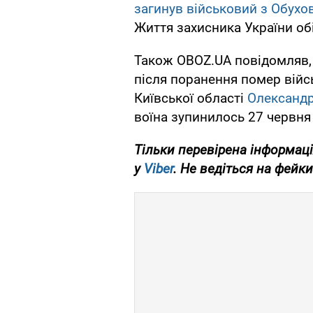
загинув військовий з Обухо
Життя захисника України о
Також OBOZ.UA повідомляв, у
після поранення помер війс
Київської області
Олександ
воїна зупинилось 27 червня
Тільки перевірена інформаці
у
Viber
. Не ведіться на фейки