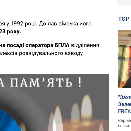
TO
 у 1992 році. До лав війська його
23 року.
на посаді оператора БПЛА
відділення
плексів розвідувального взводу
"Зах
Зеле
FREYJ
підтр
Європе
спільн