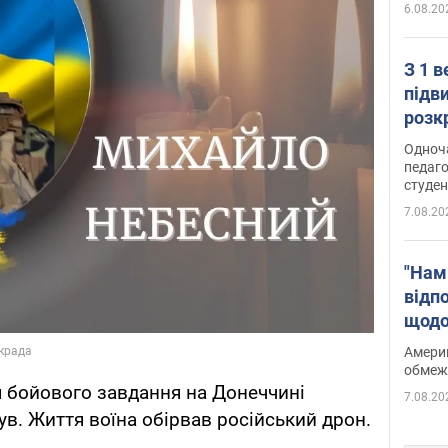
6.08.20
З 1 
підв
розк
Одноч
педаго
студен
7.08.20
"Нам
відп
щодо
Patri
Америк
обмеж
я бойового завдання на Донеччині
7.08.20
в. Життя воїна обірвав російський дрон.