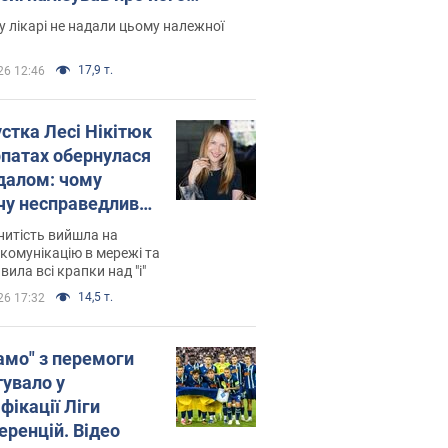
есивний" рак
 лікарі не надали цьому належної
17,9 т.
26 12:46
устка Лесі Нікітюк
рпатах обернулася
далом: чому
чу несправедливо
йтили
нитість вийшла на
комунікацію в мережі та
вила всі крапки над "і"
14,5 т.
26 17:32
амо" з перемоги
тувало у
фікації Ліги
еренцій. Відео