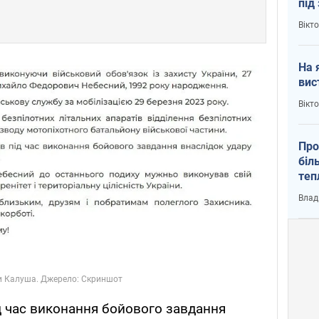
під
кри
Вікт
На 
вис
Вікт
Про
біл
теп
від
Влад
у К
д час виконання бойового завдання