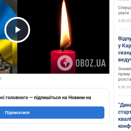
"агр
Спершу
уваги
6.08.20
Play Video
Відп
у Ка
скан
веду
захе
Знаме
пряму 
розста
6.08.20
сі головного — підпишіться на Новини на
"Дин
стар
Підписатися
квалі
конф