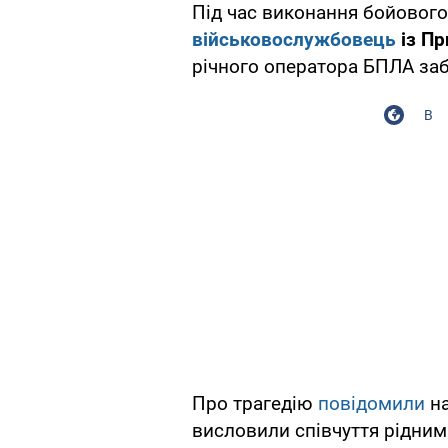
Під час виконання бойовог
військовослужбовець
із Пр
річного оператора БПЛА заб
В
Про трагедію
повідомили
н
висловили співчуття рідним