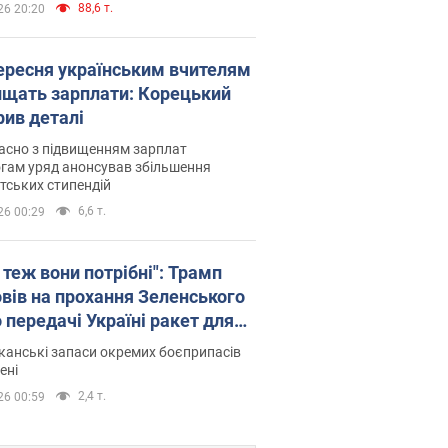
88,6 т.
26 20:20
вересня українським вчителям
ищать зарплати: Корецький
рив деталі
асно з підвищенням зарплат
гам уряд анонсував збільшення
тських стипендій
6,6 т.
26 00:29
 теж вони потрібні": Трамп
овів на прохання Зеленського
 передачі Україні ракет для
ot
анські запаси окремих боєприпасів
ені
2,4 т.
26 00:59