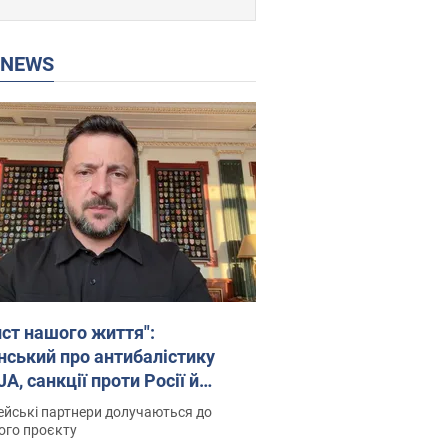
P NEWS
ист нашого життя":
нський про антибалістику
A, санкції проти Росії й
имку аграріїв. Відео
йські партнери долучаються до
ого проєкту