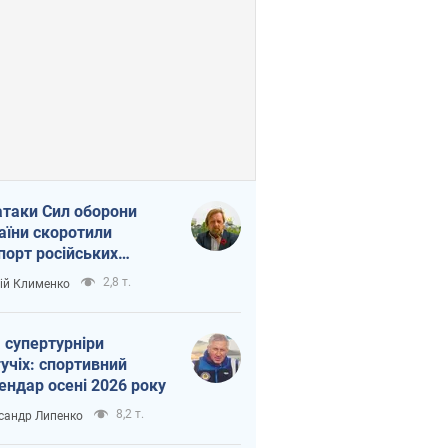
атаки Сил оборони
аїни скоротили
порт російських
топродуктів
2,8 т.
ій Клименко
 супертурніри
учіх: спортивний
ендар осені 2026 року
8,2 т.
сандр Липенко