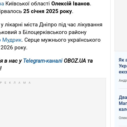
ва
Київської області
Олексій Іванов
.
бірвалось
25 січня 2025 року
.
 лікарні міста Дніпро під час лікування
ьковий з Білоцерківського району
р Мудрик
. Серце мужнього українського
 2026 року.
Як 
я в нас у
Telegram-каналі
OBOZ.UA та
Укр
!
екс
наф
Андр
Два
Маг
кал
Олек