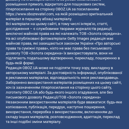
розміщення прямого, відкритого для пошукових систем,
гіперпосилання на сторінку OBOZ.UA за посиланням
https://www.obozrevatel.com
, на якій розміщено оригінальний
матеріал в першому абзаці матеріалу.
Всі матеріали на цьому сайті, в тому числі інтерв’ю, статті,
дослідження – є службовими творами журналістів редакції,
виключні майнові права на які належать ТОВ «Золота середина».
На всі опубліковані фотоматеріали Getty Images редакція має
майнові права, які захищаються законом України «Про авторські
права та суміжні права», ніхто не має права без письмового
дозволу ТОВ «Золота середина» їх використовувати, вони не
підлягають подальшому відтворенню, перекладу, поширенню в
будь-якій формі.
Редакція OBOZ.UA може не поділяти точку зору, викладену в
авторському матеріалі. За достовірність інформації, опублікованої
в рекламних матеріалах, відповідальність несе рекламодавець.
Заборонено використання матеріалів розміщених на цьому сайті,
хоч із зазначенням гіперпосилання на сторінку цього сайту,
логотипу OBOZ.UA або будь-якого іншого згадування, але без
письмового дозволу Редакції/ТОВ «Золота середина»
Незаконним використанням матеріалів буде вважатися: будь-яке
копiювання, публiкацiя, передрук, наступне поширення,
використання, переробка з використанням, включенням до
складу інших матеріалів, розповсюдження, адаптація, переклад
та інші подібні зміни матеріалу.