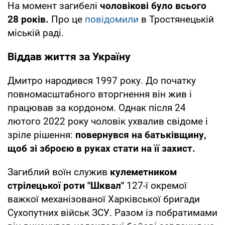
На момент загибелі
чоловікові було всього
28 років.
Про це
повідомили
в Тростянецькій
міській раді.
Віддав життя за Україну
Дмитро народився 1997 року. До початку
повномасштабного вторгнення він жив і
працював за кордоном. Однак після 24
лютого 2022 року чоловік ухвалив свідоме і
зріле рішення:
повернувся на батьківщину,
щоб зі зброєю в руках стати на її захист.
Загиблий воїн служив
кулеметником
стрілецької роти "Шквал"
127-ї окремої
важкої механізованої Харківської бригади
Сухопутних військ ЗСУ. Разом із побратимами