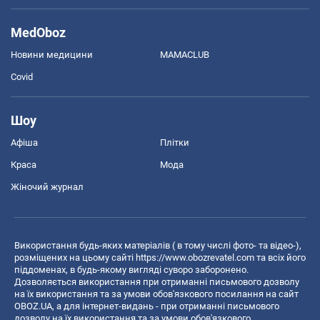
MedOboz
Новини медицини
MAMACLUB
Covid
Шоу
Афіша
Плітки
Краса
Мода
Жіночий журнал
Використання будь-яких матеріалів ( в тому числі фото- та відео-),
розміщених на цьому сайті
https://www.obozrevatel.com
та всіх його
піддоменах, в будь-якому вигляді суворо заборонено.
Дозволяється використання при отриманні письмового дозволу
на їх використання та за умови обов'язкового посилання на сайт
OBOZ.UA, а для інтернет-видань - при отриманні письмового
дозволу на їх використання та за умови обов'язкового