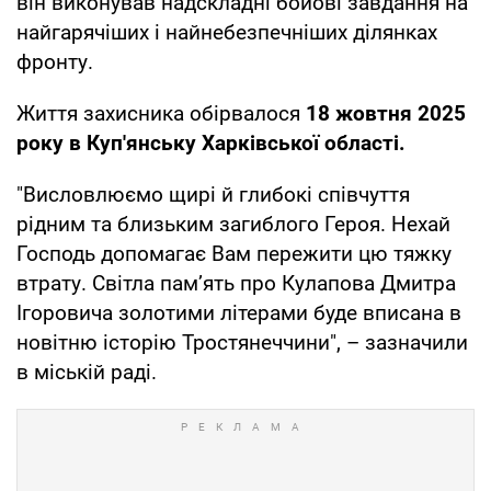
він виконував надскладні бойові завдання на
найгарячіших і найнебезпечніших ділянках
фронту.
Життя захисника обірвалося
18 жовтня 2025
року в Куп'янську Харківської області.
"Висловлюємо щирі й глибокі співчуття
рідним та близьким загиблого Героя. Нехай
Господь допомагає Вам пережити цю тяжку
втрату. Світла пам’ять про Кулапова Дмитра
Ігоровича золотими літерами буде вписана в
новітню історію Тростянеччини", – зазначили
в міській раді.