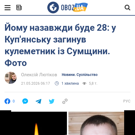
Йому назавжди буде 28: у
Куп'янську загинув
кулеметник із Сумщини.
Фото
Олексій Лютіков
Новини. Суспільство
21.05.2026 06:17
1 хвилина
5,8 т.
0
РУС