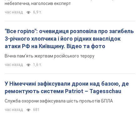
небезпечна, наголосив експерт
час назад
6,9 т.
"Все горіло": очевидиця розповіла про загибель
3-річного хлопчика і його рідних внаслідок
атаки РФ на Київщину. Відео та фото
Вічна пам'ять жертвам російського терору
час назад
1,6 т.
У Німеччині зафіксували дрони над базою, де
ремонтують системи Patriot – Tagesschau
Служба охорони зафіксувала шість прольотів БПЛА
час назад
681