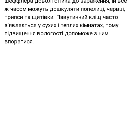
шеффлера доволі стійка до зараження, їй все
ж часом можуть дошкуляти попелиці, червці,
трипси та щитівки. Павутинний кліщ часто
з'являється у сухих і теплих кімнатах, тому
підвищення вологості допоможе з ним
впоратися.