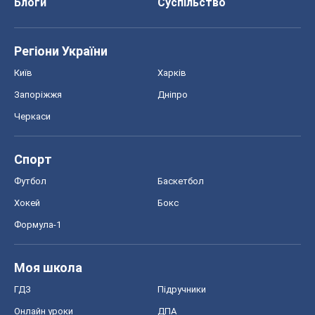
Блоги
Суспільство
Регіони України
Київ
Харків
Запоріжжя
Дніпро
Черкаси
Спорт
Футбол
Баскетбол
Хокей
Бокс
Формула-1
Моя школа
ГДЗ
Підручники
Онлайн уроки
ДПА