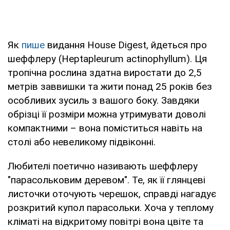
Як
пише
видання House Digest, йдеться про
шеффлеру (Heptapleurum actinophyllum). Ця
тропічна рослина здатна виростати до 2,5
метрів заввишки та жити понад 25 років без
особливих зусиль з вашого боку. Завдяки
обрізці її розміри можна утримувати доволі
компактними – вона поміститься навіть на
столі або невеликому підвіконні.
Любителі поетично називають шеффлеру
"парасольковим деревом". Те, як її глянцеві
листочки оточують черешок, справді нагадує
розкритий купол парасольки. Хоча у теплому
кліматі на відкритому повітрі вона цвіте та