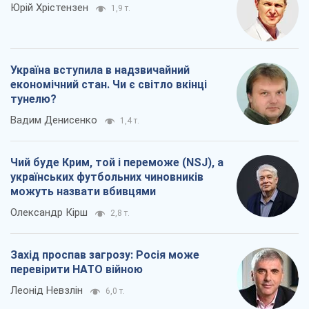
Юрій Хрістензен
1,9 т.
Україна вступила в надзвичайний
економічний стан. Чи є світло вкінці
тунелю?
Вадим Денисенко
1,4 т.
Чий буде Крим, той і переможе (NSJ), а
українських футбольних чиновників
можуть назвати вбивцями
Олександр Кірш
2,8 т.
Захід проспав загрозу: Росія може
перевірити НАТО війною
Леонід Невзлін
6,0 т.