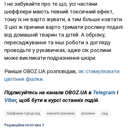
І не забувайте про те що, усі частини
шеффлери мають певний токсичний ефект,
тому їх не варто жувати, а тим більше ковтати.
З цієї ж причини варто тримати рослину подалі
від домашній тварин та дітей. А обрізку,
пересаджування та інші роботи з догляду
проводьте у рукавичках, адже сік рослини
може викликати подразнення шкіри.
Раніше OBOZ.UA розповідав,
як стимулювати
цвітіння фіалки
.
Підписуйтесь на канали OBOZ.UA в
Telegram
і
Viber
, щоб бути в курсі останніх подій.
Лайфхаки город-сад
кімнатні рослини
рослини
сад
Редакційна політика