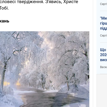
 словесі твердження. З'явись, Христе
тем
Серг
Тобі.
"Ми
жань
гір
під
рак
Серг
Що 
202
вис
про
Васи