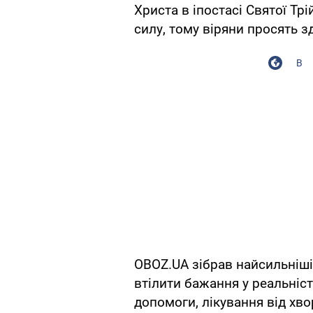
Христа в іпостасі Святої Тр
силу, тому віряни просять зд
В
OBOZ.UA зібрав найсильніші
втілити бажання у реальніст
допомоги, лікування від хво