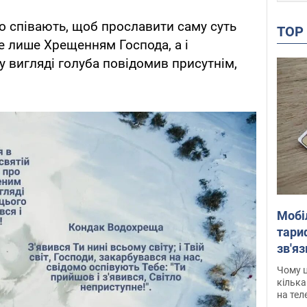
о співають, щоб прославити саму суть
TO
не лише Хрещенням Господа, а і
у вигляді голуба повідомив присутнім,
Мобі
тариф
зв'яз
скар
Чому ц
кілька
на тел