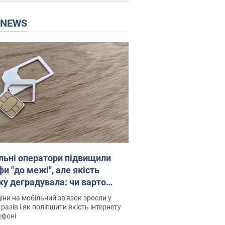
P NEWS
льні оператори підвищили
и "до межі", але якість
ку деградувала: чи варто
житись на ціни
іни на мобільний зв'язок зросли у
 разів і як поліпшити якість інтернету
ефоні