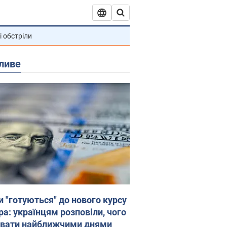
і обстріли
ливе
и "готуються" до нового курсу
ра: українцям розповіли, чого
увати найближчими днями