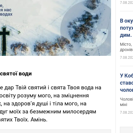
7.08.20
В ок
поту
дим. 
Місто,
дронів
7.08.20
святої води
У Ко
ставс
е дар Твій святий і свята Твоя вода на
чоло
росвіту розуму мого, на зміцнення
Чолові
 на здоров’я душі і тіла мого, на
міні
едуг моїх за безмежним милосердям
7.08.20
вятих Твоїх. Амінь.