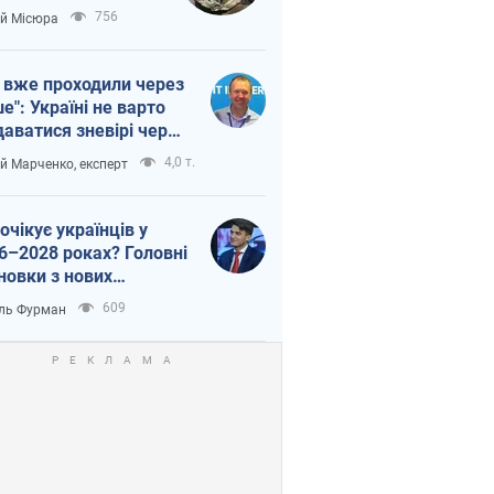
п війни
756
ій Місюра
 вже проходили через
ше": Україні не варто
даватися зневірі через
етний терор
4,0 т.
ій Марченко, експерт
очікує українців у
6–2028 роках? Головні
новки з нових
гнозів від НБУ
609
ль Фурман