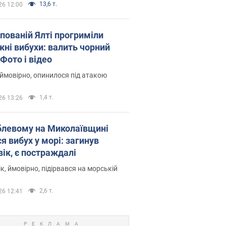
13,6 т.
26 12:00
упованій Ялті прогриміли
жні вибухи: валить чорний
Фото і відео
 ймовірно, опинилося під атакою
1,4 т.
26 13:26
блевому на Миколаївщині
я вибух у морі: загинув
вік, є постраждалі
к, ймовірно, підірвався на морській
2,6 т.
26 12:41