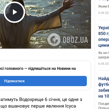
Яким б
6.08.20
Play Video
Укра
850 г
опера
цими
Як не 
шахра
6.08.20
сі головного — підпишіться на Новини на
Найд
Підписатися
футб
заби
на 10
ватимуть Водохреще 6 січня, це одне з
Віде
Поєдин
 що вшановує перше явлення Ісуса
Польщ