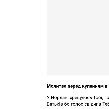
Молитва перед купанням в
У Йордані хрещуюсь Тобі, Го
Батьків бо голос свідчив Теб