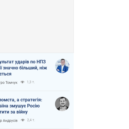
ультат ударів по НПЗ
ії значно більший, ніж
ється
1,3 т.
ро Томчук
помста, а стратегія:
аїна змушує Росію
тити за війну
2,4 т.
ор Андрусів