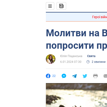
Герої вій
Молитви на 
попросити пр
Юлія Піщанська
Свята
6.01.2024 07:30
2 хвилини
22