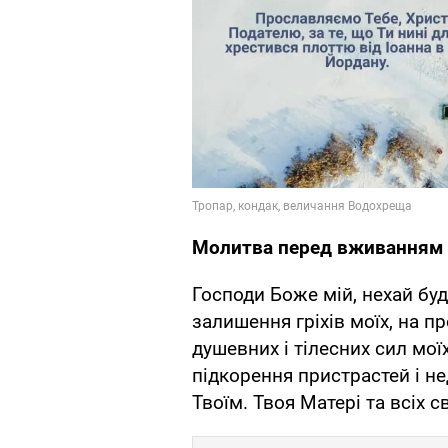
Молитва перед вживанням 
Господи Боже мій, нехай буд
залишення гріхів моїх, на п
душевних і тілесних сил моїх,
підкорення пристрастей і н
Твоїм. Твоя Матері та всіх с