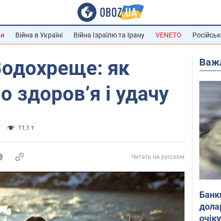
ни
Війна в Україні
Війна Ізраїлю та Ірану
VENETO
Російськ
Важ
Водохреще: як
о здоров’я і удачу
11,1 т.
Читать на русском
Банк
дола
очік