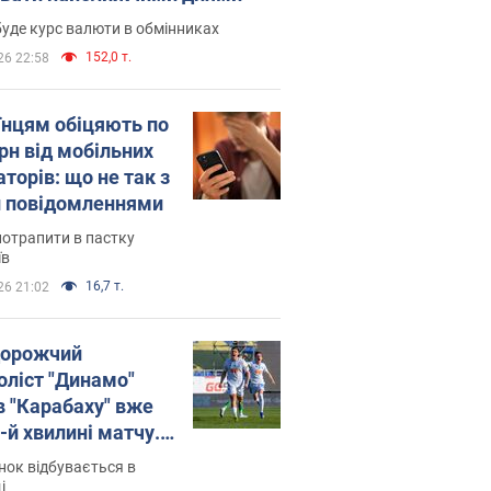
уде курс валюти в обмінниках
152,0 т.
26 22:58
їнцям обіцяють по
рн від мобільних
торів: що не так з
 повідомленнями
потрапити в пастку
їв
16,7 т.
26 21:02
орожчий
оліст "Динамо"
в "Карабаху" вже
-й хвилині матчу.
о
ок відбувається в
і