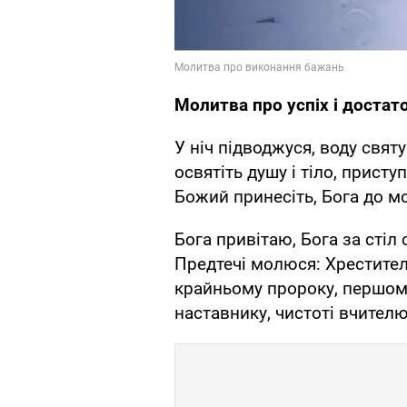
Молитва про успіх і достат
У ніч підводжуся, воду святу
освятіть душу і тіло, присту
Божий принесіть, Бога до м
Бога привітаю, Бога за стіл
Предтечі молюся: Хрестител
крайньому пророку, першому
наставнику, чистоті вчител