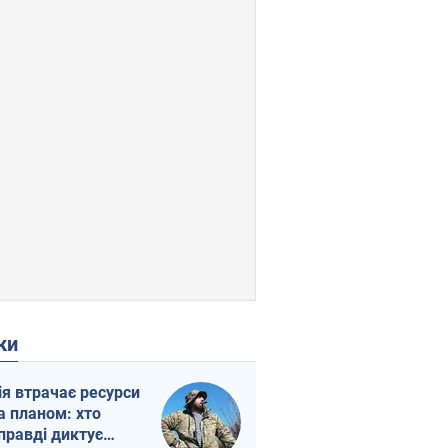
ки
ія втрачає ресурси
а планом: хто
правді диктує