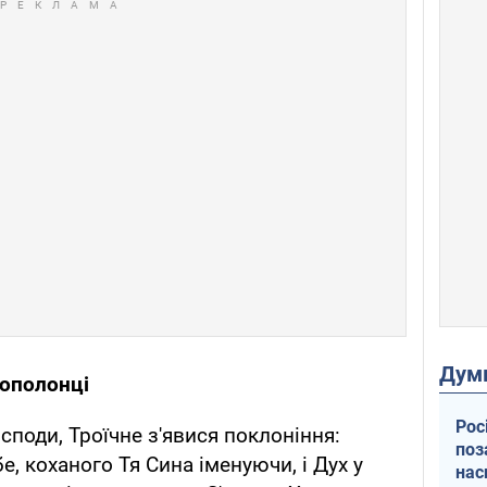
Дум
 ополонці
Рос
споди, Троїчне з'явися поклоніння:
поз
е, коханого Тя Сина іменуючи, і Дух у
нас