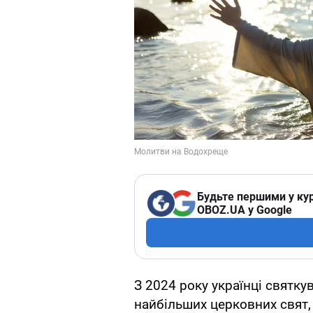
Будьте першими у кур
OBOZ.UA у Google
З 2024 року українці святку
найбільших церковних свят,