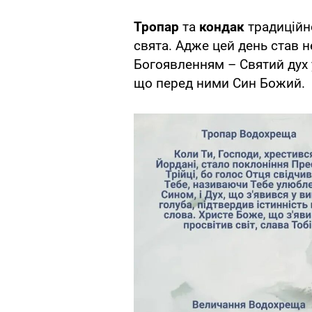
Тропар
та
кондак
традиційн
свята. Адже цей день став 
Богоявленням – Святий дух 
що перед ними Син Божий.