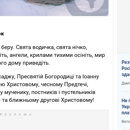
ок
 беру. Свята водичка, свята нічко,
піть, ангели, крилами тихими осініть, мир
ого дому приведіть.
Рез
Рос
зда
 саджу, Пресвятій Богородиці та Іоанну
ю Христовому, чесному Предтечі,
Дмит
 мученику, постників і пустельників
ю та ближньому другові Христовому!
Не 
Укр
пла
Вікт