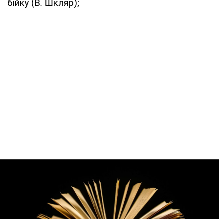
бійку (В. Шкляр);