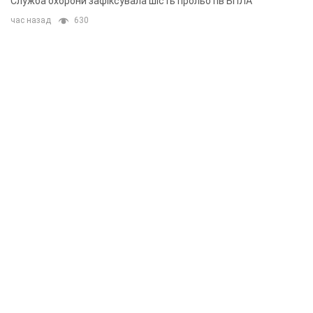
Служба охорони зафіксувала шість прольотів БПЛА
час назад
630