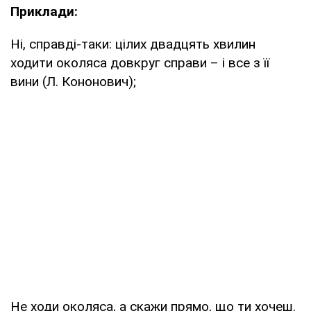
Приклади:
Ні, справді-таки: цілих двадцять хвилин
ходити околяса довкруг справи – і все з її
вини (Л. Кононович);
Не ходи околяса, а скажи прямо, що ти хочеш.