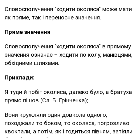
Словосполучення "ходити околяса" може мати
як пряме, так і переносне значення.
Пряме значення
Словосполучення "ходити околяса" в прямому
значення означає – ходити по колу, манівцями,
обхідними шляхами.
Приклади:
Я туди й побіг околяса, далеко було, а братуха
прямо пішов (Сл. Б. Грінченка);
Вони кружляли один довкола одного,
походжали то боком, то околяса, погрозливо
квоктали, а потім, як і годиться півням, затіяли