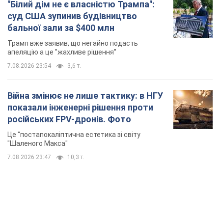
"Білий дім не є власністю Трампа":
суд США зупинив будівництво
бальної зали за $400 млн
Трамп вже заявив, що негайно подасть
апеляцію а це "жахливе рішення"
7.08.2026 23:54
3,6 т.
Війна змінює не лише тактику: в НГУ
показали інженерні рішення проти
російських FPV-дронів. Фото
Це "постапокаліптична естетика зі світу
"Шаленого Макса"
7.08.2026 23:47
10,3 т.