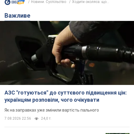
Новини. Суспільство
Ходити околяса: що...
Важливе
АЗС "готуються" до суттєвого підвищення цін:
українцям розповіли, чого очікувати
Як на заправках уже змінили вартість пального
7.08.2026 22:56
24,0 т.