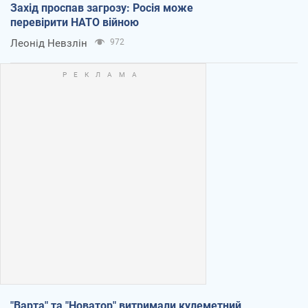
Захід проспав загрозу: Росія може
перевірити НАТО війною
Леонід Невзлін
972
"Варта" та "Новатор" витримали кулеметний