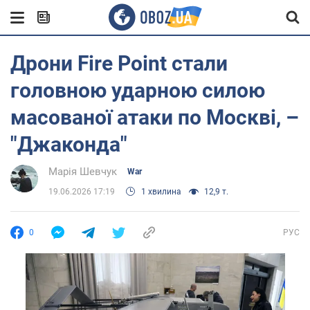
Дрони Fire Point стали
головною ударною силою
масованої атаки по Москві, –
"Джаконда"
Марія Шевчук
War
19.06.2026 17:19
1 хвилина
12,9 т.
0
РУС