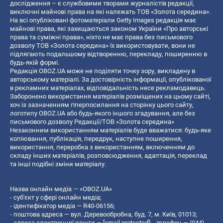
дослідження – є службовими творами журналістів редакції,
виключні майнові права на які належать ТОВ «Золота середина».
На всі опубліковані фотоматеріали Getty Images редакція має
майнові права, які захищаються законом України «Про авторські
права та суміжні права», ніхто не має права без письмового
дозволу ТОВ «Золота середина» їх використовувати, вони не
підлягають подальшому відтворенню, перекладу, поширенню в
будь-якій формі.
Редакція OBOZ.UA може не поділяти точку зору, викладену в
авторському матеріалі. За достовірність інформації, опублікованої
в рекламних матеріалах, відповідальність несе рекламодавець.
Заборонено використання матеріалів розміщених на цьому сайті,
хоч із зазначенням гіперпосилання на сторінку цього сайту,
логотипу OBOZ.UA або будь-якого іншого згадування, але без
письмового дозволу Редакції/ТОВ «Золота середина»
Незаконним використанням матеріалів буде вважатися: будь-яке
копiювання, публiкацiя, передрук, наступне поширення,
використання, переробка з використанням, включенням до
складу інших матеріалів, розповсюдження, адаптація, переклад
та інші подібні зміни матеріалу.
Назва онлайн медіа — «OBOZ.UA»
- суб'єкт у сфері онлайн медіа;
- ідентифікатор медіа — R40-06156;
- поштова адреса — вул. Деревообробна, буд. 7, м. Київ, 01013;
- адреса електронної пошти —
[email protected]
; - телефон — (044)