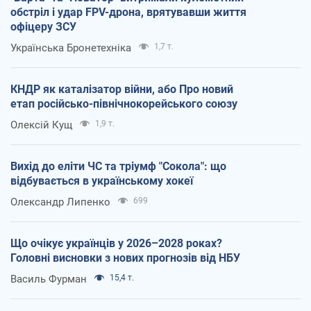
обстріл і удар FPV-дрона, врятувавши життя
офіцеру ЗСУ
Українська Бронетехніка
1,7 т.
КНДР як каталізатор війни, або Про новий
етап російсько-північнокорейського союзу
Олексій Кущ
1,9 т.
Вихід до еліти ЧС та тріумф "Сокола": що
відбувається в українському хокеї
Олександр Липенко
699
Що очікує українців у 2026–2028 роках?
Головні висновки з нових прогнозів від НБУ
Василь Фурман
15,4 т.