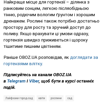
Найкраще місце для гортензії – ділянка з
ранковим сонцем, легкою післяобідньою
тінню, родючим вологим ґрунтом і хорошим
дренажем. Рослині також потрібно достатньо
простору для росту та зручний доступ до
поливу. Якщо врахувати ці умови одразу,
гортензія швидко приживеться і щороку
тішитиме пишним цвітінням.
Раніше OBOZ.UA розповідав, як
доглядати за
гортензіями влітку.
Підписуйтесь на канали OBOZ.UA
в
Telegram
і
Viber
, щоб бути в курсі останніх
подій.
Лайфхаки город-сад
квіти
рослини
сад