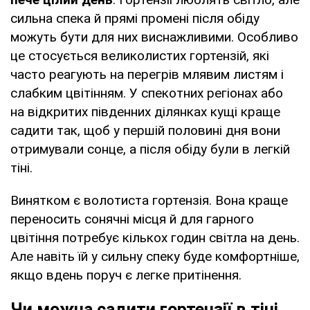
сильна спека й прямі промені після обіду
можуть бути для них виснажливими. Особливо
це стосується великолистих гортензій, які
часто реагують на перегрів млявим листям і
слабким цвітінням. У спекотних регіонах або
на відкритих південних ділянках кущі краще
садити так, щоб у першій половині дня вони
отримували сонце, а після обіду були в легкій
тіні.
Винятком є волотиста гортензія. Вона краще
переносить сонячні місця й для гарного
цвітіння потребує кількох годин світла на день.
Але навіть їй у сильну спеку буде комфортніше,
якщо вдень поруч є легке притінення.
Чи можна садити гортензії в тіні