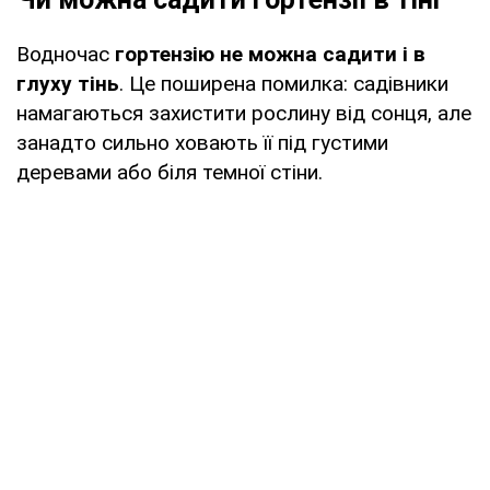
Водночас
гортензію не можна садити і в
глуху тінь
. Це поширена помилка: садівники
намагаються захистити рослину від сонця, але
занадто сильно ховають її під густими
деревами або біля темної стіни.