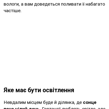
вологи, а вам доведеться поливати її набагато
частіше.
Яке має бути освітлення
Невдалим місцем буде й ділянка, де
сонце
пече цілий день
. Гортензії люблять світло, але