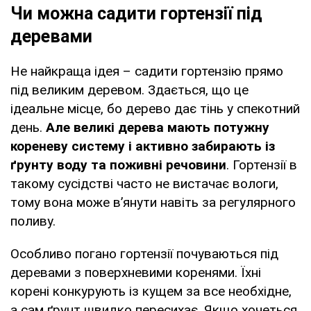
Чи можна садити гортензії під
деревами
Не найкраща ідея – садити гортензію прямо
під великим деревом. Здається, що це
ідеальне місце, бо дерево дає тінь у спекотний
день.
Але великі дерева мають потужну
кореневу систему і активно забирають із
ґрунту воду та поживні речовини
. Гортензії в
такому сусідстві часто не вистачає вологи,
тому вона може в’янути навіть за регулярного
поливу.
Особливо погано гортензії почуваються під
деревами з поверхневими коренями. Їхні
корені конкурують із кущем за все необхідне,
а сам ґрунт швидко пересихає. Якщо хочеться