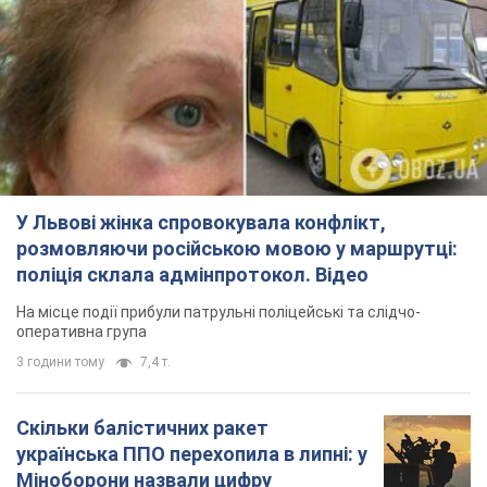
У Львові жінка спровокувала конфлікт,
розмовляючи російською мовою у маршрутці:
поліція склала адмінпротокол. Відео
На місце події прибули патрульні поліцейські та слідчо-
оперативна група
3 години тому
7,4 т.
Скільки балістичних ракет
українська ППО перехопила в липні: у
Міноборони назвали цифру