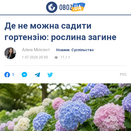
Де не можна садити
гортензію: рослина загине
Аліна Мілсент
Новини. Суспільство
1.07.2026 20:00
11,1 т.
0
РУС