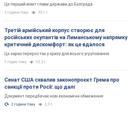
Це перший візит глави держави до Бєлграда
3 години тому
35,1 т.
Третій армійський корпус створює для
російських окупантів на Лиманському напрямку
критичний дискомфорт: як це вдалося
Це зараз переростає у кризу для всього угруповання
5 годин тому
52,3 т.
Сенат США схвалив законопроєкт Грема про
санкції проти Росії: що далі
Документ передбачає нові економічні обмеження
2 години тому
2,9 т.