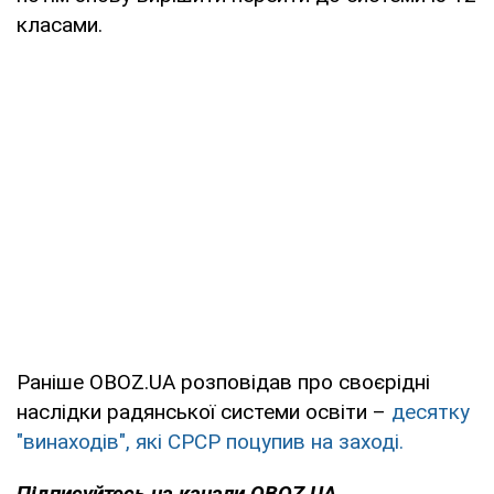
класами.
Раніше OBOZ.UA розповідав про своєрідні
наслідки радянської системи освіти –
десятку
"винаходів", які СРСР поцупив на заході.
Підписуйтесь на канали OBOZ.UA