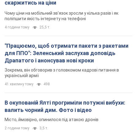
скаржитись на ціни
Чому ціни на мобільний зв'язок зросли у кілька разів і як
поліпшити якість інтернету на телефоні
4 години тому
25,5 т.
"Працюємо, щоб отримати пакети з ракетами
для ППО": Зеленський заслухав доповідь
Драпатого і анонсував нові кроки
Зокрема, він обговорив з головкомом кадрові питання в
українській армії
41 хвилину тому
498
В окупованій Ялті прогриміли потужні вибухи:
валить чорний дим. Фото і відео
Місто, ймовірно, опинилося під атакою дронів
2 години тому
3,5 т.