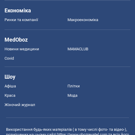
Економіка
Ринки та компанії
Макроекономіка
MedOboz
Новини медицини
MAMACLUB
Covid
Шоу
Афіша
Плітки
Краса
Мода
Жіночий журнал
Використання будь-яких матеріалів ( в тому числі фото- та відео-),
розміщених на цьому сайті
https://www.obozrevatel.com
та всіх його