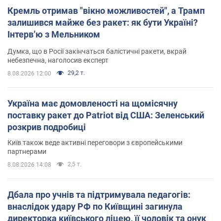
Кремль отримав "вікно можливостей", а Трамп
залишився майже без ракет: як бути Україні?
Інтерв’ю з Мельником
Думка, що в Росії закінчаться балістичні ракети, вкрай
небезпечна, наголосив експерт
29,2 т.
8.08.2026 12:00
Україна має домовленості на щомісячну
поставку ракет до Patriot від США: Зеленський
розкрив подробиці
Київ також веде активні переговори з європейськими
партнерами
2,5 т.
8.08.2026 14:08
Дбала про учнів та підтримувала педагогів:
внаслідок удару РФ по Київщині загинула
директорка київського ліцею, її чоловік та онук