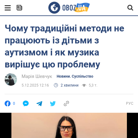
Чому традиційні методи не
працюють із дітьми з
аутизмом і як музика
вирішує цю проблему
Марія Шевчук
Новини. Суспільство
5.12.2025 12:16
2 хвилини
5,3 т.
0
РУС