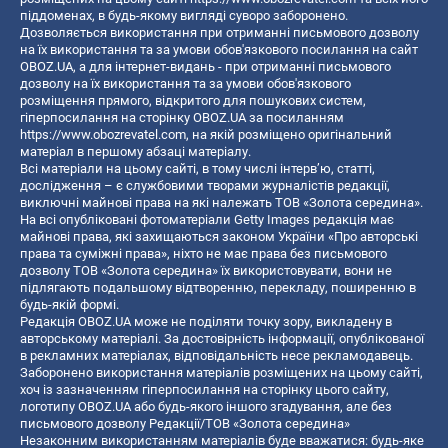
піддоменах, в будь-якому вигляді суворо заборонено.
Дозволяється використання при отриманні письмового дозволу
на їх використання та за умови обов'язкового посилання на сайт
OBOZ.UA, а для інтернет-видань - при отриманні письмового
дозволу на їх використання та за умови обов'язкового
розміщення прямого, відкритого для пошукових систем,
гіперпосилання на сторінку OBOZ.UA за посиланням
https://www.obozrevatel.com
, на якій розміщено оригінальний
матеріал в першому абзаці матеріалу.
Всі матеріали на цьому сайті, в тому числі інтерв’ю, статті,
дослідження – є службовими творами журналістів редакції,
виключні майнові права на які належать ТОВ «Золота середина».
На всі опубліковані фотоматеріали Getty Images редакція має
майнові права, які захищаються законом України «Про авторські
права та суміжні права», ніхто не має права без письмового
дозволу ТОВ «Золота середина» їх використовувати, вони не
підлягають подальшому відтворенню, перекладу, поширенню в
будь-якій формі.
Редакція OBOZ.UA може не поділяти точку зору, викладену в
авторському матеріалі. За достовірність інформації, опублікованої
в рекламних матеріалах, відповідальність несе рекламодавець.
Заборонено використання матеріалів розміщених на цьому сайті,
хоч із зазначенням гіперпосилання на сторінку цього сайту,
логотипу OBOZ.UA або будь-якого іншого згадування, але без
письмового дозволу Редакції/ТОВ «Золота середина»
Незаконним використанням матеріалів буде вважатися: будь-яке