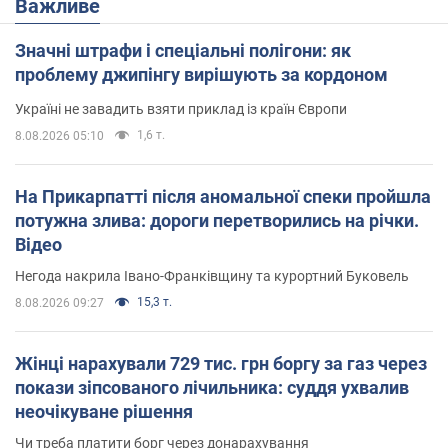
Важливе
Значні штрафи і спеціальні полігони: як
проблему джипінгу вирішують за кордоном
Україні не завадить взяти приклад із країн Європи
1,6 т.
8.08.2026 05:10
На Прикарпатті після аномальної спеки пройшла
потужна злива: дороги перетворились на річки.
Відео
Негода накрила Івано-Франківщину та курортний Буковель
15,3 т.
8.08.2026 09:27
Жінці нарахували 729 тис. грн боргу за газ через
покази зіпсованого лічильника: суддя ухвалив
неочікуване рішення
Чи треба платити борг через донарахування