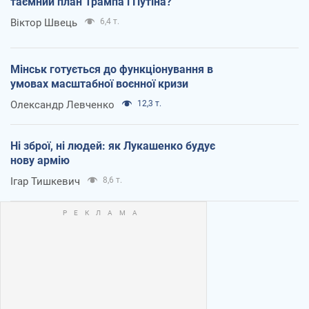
таємний план Трампа і Путіна?
Віктор Швець
6,4 т.
Мінськ готується до функціонування в
умовах масштабної воєнної кризи
Олександр Левченко
12,3 т.
Ні зброї, ні людей: як Лукашенко будує
нову армію
Ігар Тишкевич
8,6 т.