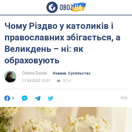
Чому Різдво у католиків і
православних збігається, а
Великдень – ні: як
обраховують
Олена Билім
Новини. Суспільство
11.04.2025 15:01
2,1 т.
0
РУС