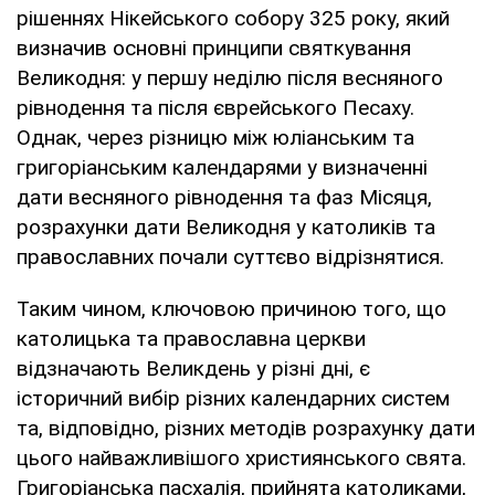
рішеннях Нікейського собору 325 року, який
визначив основні принципи святкування
Великодня: у першу неділю після весняного
рівнодення та після єврейського Песаху.
Однак, через різницю між юліанським та
григоріанським календарями у визначенні
дати весняного рівнодення та фаз Місяця,
розрахунки дати Великодня у католиків та
православних почали суттєво відрізнятися.
Таким чином, ключовою причиною того, що
католицька та православна церкви
відзначають Великдень у різні дні, є
історичний вибір різних календарних систем
та, відповідно, різних методів розрахунку дати
цього найважливішого християнського свята.
Григоріанська пасхалія, прийнята католиками,