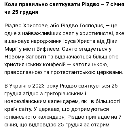
Коли правильно святкувати Різдво – 7 січня
чи 25 грудня
Різдво Христове, або Різдво Господнє, — це
одне з найважливіших свят у християнстві, яке
вшановує народження Ісуса Христа від Діви
Марії у місті Вифлеєм. Свято згадується у
Новому Заповіті та відзначається більшістю
християнських конфесій — католицькою,
православною та протестантською церквами.
В Україні з 2023 року Різдво святкується 25
грудня згідно з григоріанським і
новоюліанським календарем, як і в більшості
країн світу. У церквах, що дотримуються
юліанського календаря, Різдво припадає на 7
січня, що відповідає 25 грудня за старим