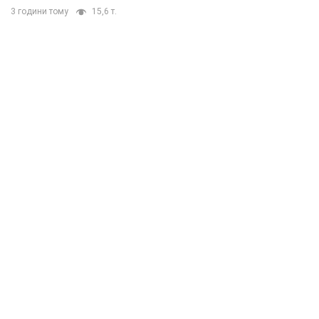
3 години тому
15,6 т.