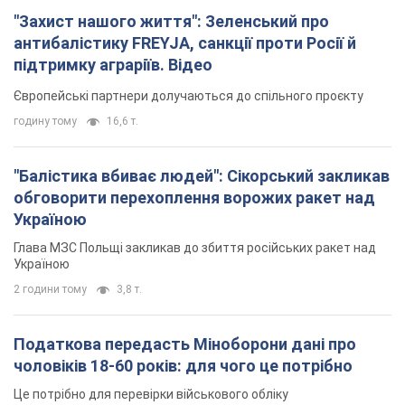
"Захист нашого життя": Зеленський про
антибалістику FREYJA, санкції проти Росії й
підтримку аграріїв. Відео
Європейські партнери долучаються до спільного проєкту
годину тому
16,6 т.
"Балістика вбиває людей": Сікорський закликав
обговорити перехоплення ворожих ракет над
Україною
Глава МЗС Польщі закликав до збиття російських ракет над
Україною
2 години тому
3,8 т.
Податкова передасть Міноборони дані про
чоловіків 18-60 років: для чого це потрібно
Це потрібно для перевірки військового обліку