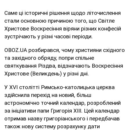
Саме ці історичні рішення щодо літочислення
стали основною причиною того, що Світле
Христове Воскресіння віряни різних конфесій
зустрічають у різні часові періоди.
OBOZ.UA розбирався, чому християни східного
та західного обряду, попри спільне
святкування Різдва, відзначають Воскресіння
Христове (Великдень) у різні дні.
У XVI столітті Римсько-католицька церква
здійснила перехід на новий, більш
астрономічно точний календар, розроблений
за ініціативи папи Григорія XIII. Цей календар
отримав назву григоріанського і передбачав
також нову систему розрахунку дати