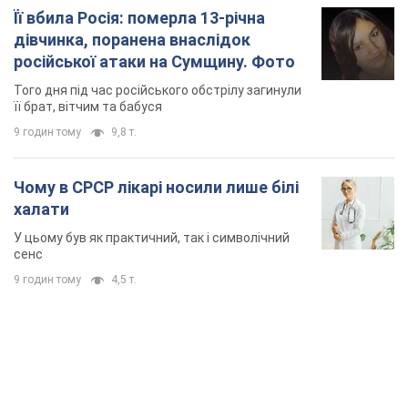
Її вбила Росія: померла 13-річна
дівчинка, поранена внаслідок
російської атаки на Сумщину. Фото
Того дня під час російського обстрілу загинули
її брат, вітчим та бабуся
9 годин тому
9,8 т.
Чому в СРСР лікарі носили лише білі
халати
У цьому був як практичний, так і символічний
сенс
9 годин тому
4,5 т.