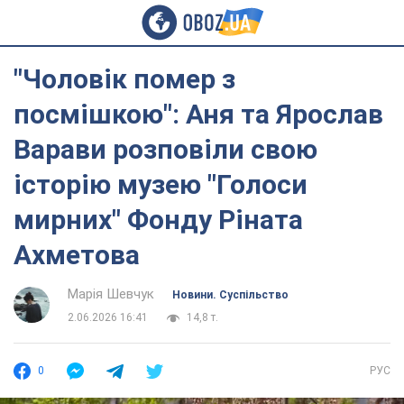
"Чоловік помер з
посмішкою": Аня та Ярослав
Варави розповіли свою
історію музею "Голоси
мирних" Фонду Ріната
Ахметова
Марія Шевчук
Новини. Суспільство
2.06.2026 16:41
14,8 т.
0
РУС