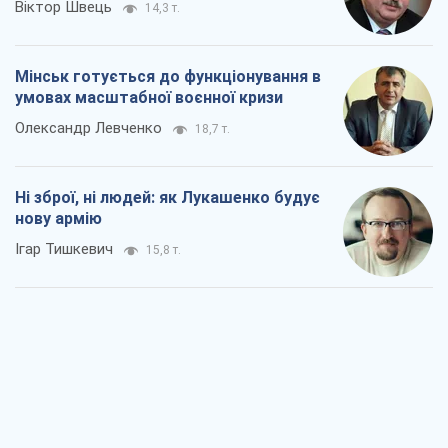
Віктор Швець
14,3 т.
Мінськ готується до функціонування в
умовах масштабної воєнної кризи
Олександр Левченко
18,7 т.
Ні зброї, ні людей: як Лукашенко будує
нову армію
Ігар Тишкевич
15,8 т.