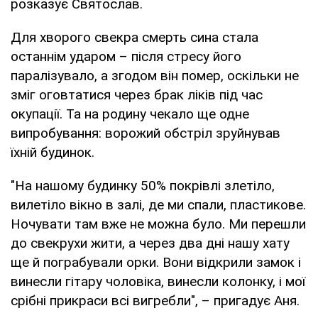
розказує Святослав.
Для хворого свекра смерть сина стала
останнім ударом – після стресу його
паралізувало, а згодом він помер, оскільки не
зміг оговтатися через брак ліків під час
окупації. Та на родину чекало ще одне
випробування: ворожий обстріл зруйнував
їхній будинок.
"На нашому будинку 50% покрівлі злетіло,
вилетіло вікно в залі, де ми спали, пластикове.
Ночувати там вже не можна було. Ми перешли
до свекрухи жити, а через два дні нашу хату
ще й пограбували орки. Вони відкрили замок і
винесли гітару чоловіка, винесли колонку, і мої
срібні прикраси всі вигребли", – пригадує Аня.