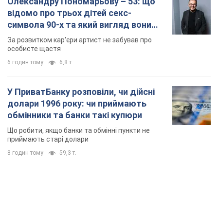
Олександру Пономарьову – 53: що
відомо про трьох дітей секс-
символа 90-х та який вигляд вони
мають
За розвитком кар'єри артист не забував про
особисте щастя
6 годин тому
6,8 т.
У ПриватБанку розповіли, чи дійсні
долари 1996 року: чи приймають
обмінники та банки такі купюри
Що робити, якщо банки та обмінні пункти не
приймають старі долари
8 годин тому
59,3 т.