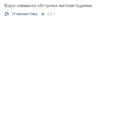
Ворог навмисно обстрілює житлові будинки
19 хвилин тому
2,6 т.