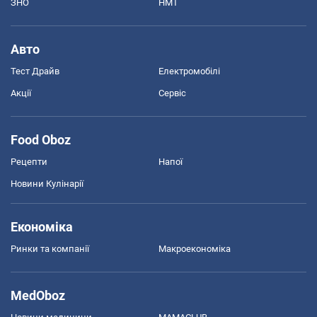
ЗНО
НМТ
Авто
Тест Драйв
Електромобілі
Акції
Сервіс
Food Oboz
Рецепти
Напої
Новини Кулінарії
Економіка
Ринки та компанії
Макроекономіка
MedOboz