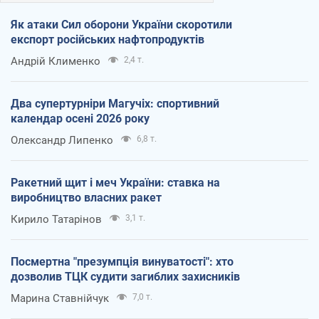
Як атаки Сил оборони України скоротили
експорт російських нафтопродуктів
Андрій Клименко
2,4 т.
Два супертурніри Магучіх: спортивний
календар осені 2026 року
Олександр Липенко
6,8 т.
Ракетний щит і меч України: ставка на
виробництво власних ракет
Кирило Татарінов
3,1 т.
Посмертна "презумпція винуватості": хто
дозволив ТЦК судити загиблих захисників
Марина Ставнійчук
7,0 т.