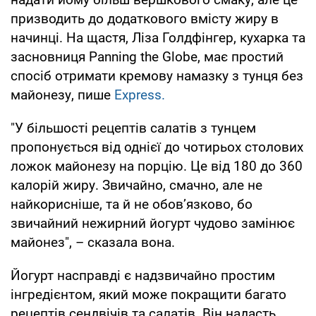
призводить до додаткового вмісту жиру в
начинці. На щастя, Ліза Голдфінгер, кухарка та
засновниця Panning the Globe, має простий
спосіб отримати кремову намазку з тунця без
майонезу, пише
Express.
"У більшості рецептів салатів з тунцем
пропонується від однієї до чотирьох столових
ложок майонезу на порцію. Це від 180 до 360
калорій жиру. Звичайно, смачно, але не
найкорисніше, та й не обов’язково, бо
звичайний нежирний йогурт чудово замінює
майонез", – сказала вона.
Йогурт насправді є надзвичайно простим
інгредієнтом, який може покращити багато
рецептів сендвічів та салатів. Він надасть