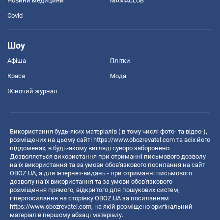
Новини медицини
MAMACLUB
Covid
Шоу
Афіша
Плітки
Краса
Мода
Жіночий журнал
Використання будь-яких матеріалів ( в тому числі фото- та відео-),
розміщених на цьому сайті
https://www.obozrevatel.com
та всіх його
піддоменах, в будь-якому вигляді суворо заборонено.
Дозволяється використання при отриманні письмового дозволу
на їх використання та за умови обов'язкового посилання на сайт
OBOZ.UA, а для інтернет-видань - при отриманні письмового
дозволу на їх використання та за умови обов'язкового
розміщення прямого, відкритого для пошукових систем,
гіперпосилання на сторінку OBOZ.UA за посиланням
https://www.obozrevatel.com
, на якій розміщено оригінальний
матеріал в першому абзаці матеріалу.