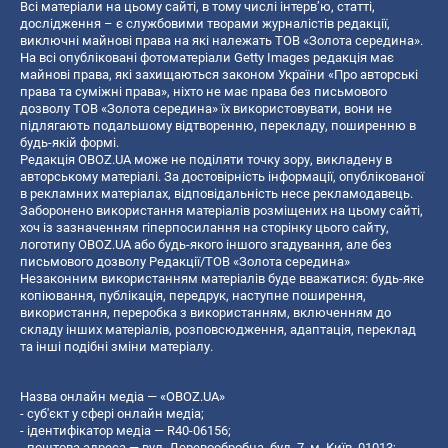
Всі матеріали на цьому сайті, в тому числі інтерв’ю, статті,
дослідження – є службовими творами журналістів редакції,
виключні майнові права на які належать ТОВ «Золота середина».
На всі опубліковані фотоматеріали Getty Images редакція має
майнові права, які захищаються законом України «Про авторські
права та суміжні права», ніхто не має права без письмового
дозволу ТОВ «Золота середина» їх використовувати, вони не
підлягають подальшому відтворенню, перекладу, поширенню в
будь-якій формі.
Редакція OBOZ.UA може не поділяти точку зору, викладену в
авторському матеріалі. За достовірність інформації, опублікованої
в рекламних матеріалах, відповідальність несе рекламодавець.
Заборонено використання матеріалів розміщених на цьому сайті,
хоч із зазначенням гіперпосилання на сторінку цього сайту,
логотипу OBOZ.UA або будь-якого іншого згадування, але без
письмового дозволу Редакції/ТОВ «Золота середина»
Незаконним використанням матеріалів буде вважатися: будь-яке
копiювання, публiкацiя, передрук, наступне поширення,
використання, переробка з використанням, включенням до
складу інших матеріалів, розповсюдження, адаптація, переклад
та інші подібні зміни матеріалу.
Назва онлайн медіа — «OBOZ.UA»
- суб'єкт у сфері онлайн медіа;
- ідентифікатор медіа — R40-06156;
- поштова адреса — вул. Деревообробна, буд. 7, м. Київ, 01013;