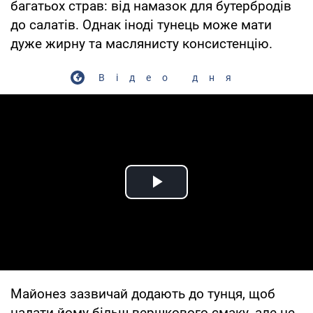
багатьох страв: від намазок для бутербродів
до салатів. Однак іноді тунець може мати
дуже жирну та маслянисту консистенцію.
Відео дня
Play Video
Майонез зазвичай додають до тунця, щоб
надати йому більш вершкового смаку, але це