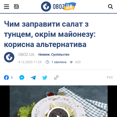
Чим заправити салат з
тунцем, окрім майонезу:
корисна альтернатива
OBOZ.UA
Новини. Суспільство
4.12.2025 11:25
1 хвилина
633
0
РУС