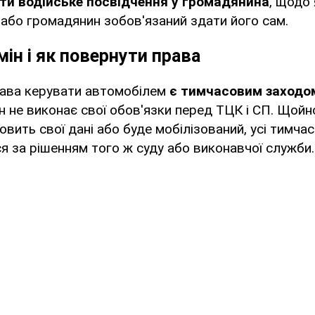
и водійське посвідчення у громадянина
, щодо
 або громадянин зобов'язаний здати його сам.
мін і як повернути права
ава керувати автомобілем
є тимчасовим заходо
 не виконає свої обов'язки перед ТЦК і СП. Щойно
новить свої дані або буде мобілізований, усі тимча
я за рішенням того ж суду або виконавчої служби.