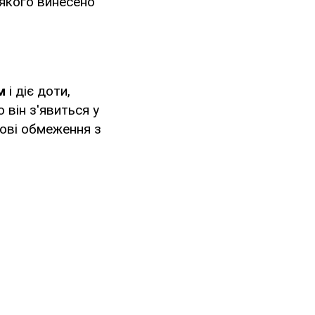
 якого винесено
м
і діє доти,
 він з'явиться у
сові обмеження з