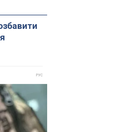
позбавити
ня
РУС