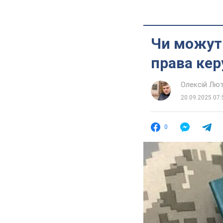
Чи можуть
права кер
Олексій Лю
20.09.2025 07:
0