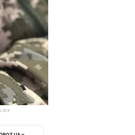
 OBOZ.UA у