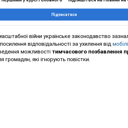
Підписатися
асштабної війни українське законодавство зазнал
посилення відповідальності за ухилення від
мобілі
введення можливості
тимчасового позбавлення п
я громадян, які ігнорують повістки.