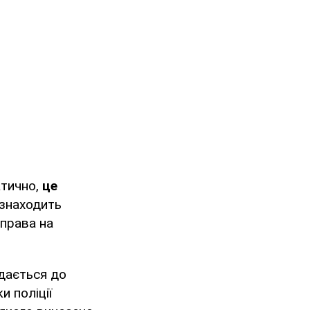
атично,
це
 знаходить
 права на
едається до
и поліції