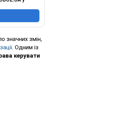
о значних змін,
зації
. Одним із
рава керувати