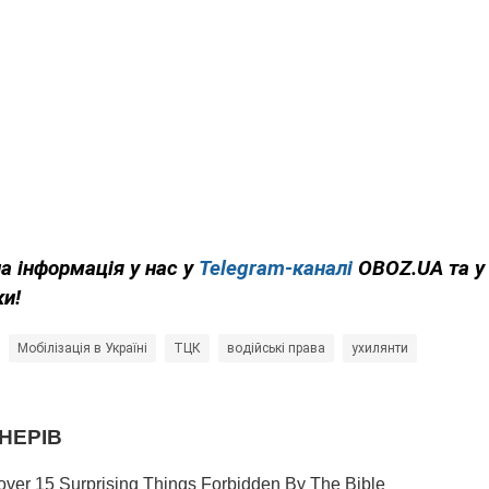
на інформація у нас у
Telegram-каналі
OBOZ.UA та 
ки!
Мобілізація в Україні
ТЦК
водійські права
ухилянти