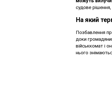
можуть вилучит
судове рішення,
На який тер
Позбавлення пр
доки громадянин
військкомат і о
нього знімаютьс