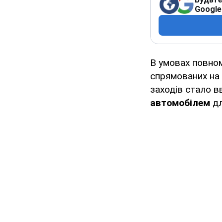
Google
В умовах повном
спрямованих на 
заходів стало 
автомобілем
дл