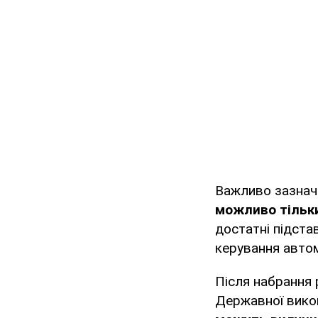
Важливо зазнач
можливо тільки
достатні підста
керування авто
Після набрання 
Державної викона