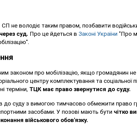
 СП не володіє таким правом, позбавити водійсь
через суд.
Про це йдеться в
Законі України
"Про м
білізацію".
ення
ним законом про мобілізацію, якщо громадянин не 
ріального центру комплектування та соціальної п
ні терміни,
ТЦК має право звернутися до суду.
в до суду з вимогою тимчасово обмежити право 
спортними засобами. У позові мають бути
чітко в
конання військового обов'язку.