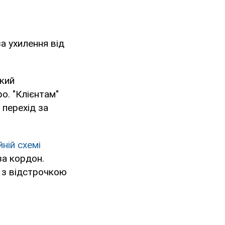
а ухилення від
який
ро. "Клієнтам"
 перехід за
ній схемі
за кордон.
 з відстрочкою