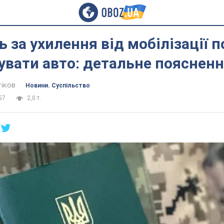
 за ухилення від мобілізації 
увати авто: детальне пояснен
тіков
Новини. Суспільство
57
2,0 т.