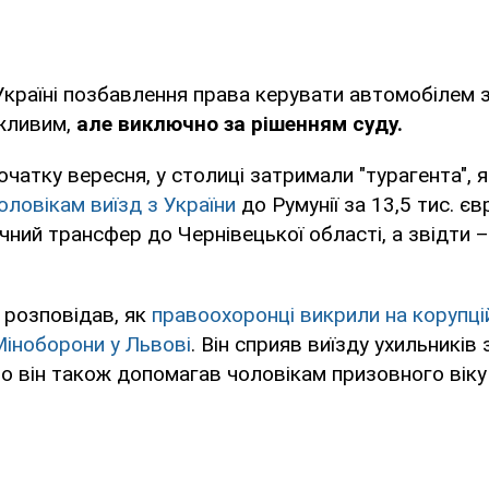
Україні позбавлення права керувати автомобілем з
ожливим,
але виключно за рішенням суду.
очатку вересня, у столиці затримали "турагента", 
оловікам виїзд з України
до Румунії за 13,5 тис. єв
ечний трансфер до Чернівецької області, а звідти –
 розповідав, як
правоохоронці викрили на корупцій
Міноборони у Львові
. Він сприяв виїзду ухильників 
о він також допомагав чоловікам призовного віку