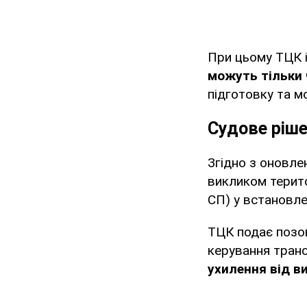
При цьому ТЦК і
можуть тільки 
підготовку та мо
Судове ріш
Згідно з оновле
викликом терито
СП) у встановле
ТЦК подає позо
керування тран
ухилення від ви