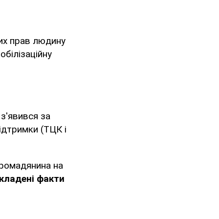
ких прав людину
обілізаційну
з'явився за
ідтримки (ТЦК і
громадянина на
икладені факти