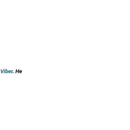
у
Viber
. Не