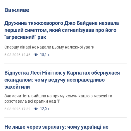
Важливе
Дружина тяжкохворого Джо Байдена назвала
перший симптом, який сигналізував про його
"агресивний" рак
Спершу лікарі не надали цьому належної уваги
15,1 т.
6.08.2026 12:46
Відпустка Лесі Нікітюк у Карпатах обернулася
скандалом: чому ведучу несправедливо
захейтили
Знаменитість вийшла на пряму комунікацію в мережі та
розставила всі крапки над "і"
12,0 т.
6.08.2026 17:32
Не лише через зарплату: чому українці не