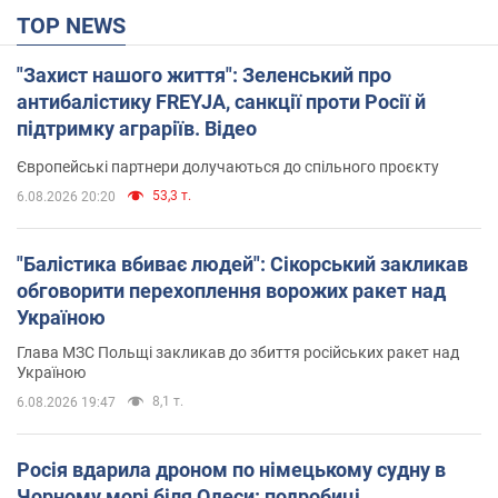
TOP NEWS
"Захист нашого життя": Зеленський про
антибалістику FREYJA, санкції проти Росії й
підтримку аграріїв. Відео
Європейські партнери долучаються до спільного проєкту
53,3 т.
6.08.2026 20:20
"Балістика вбиває людей": Сікорський закликав
обговорити перехоплення ворожих ракет над
Україною
Глава МЗС Польщі закликав до збиття російських ракет над
Україною
8,1 т.
6.08.2026 19:47
Росія вдарила дроном по німецькому судну в
Чорному морі біля Одеси: подробиці