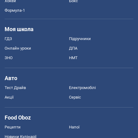
Хокей
Бокс
Формула-1
Моя школа
ГДЗ
Підручники
Онлайн уроки
ДПА
ЗНО
НМТ
Авто
Тест Драйв
Електромобілі
Акції
Сервіс
Food Oboz
Рецепти
Напої
Новини Кулінарії