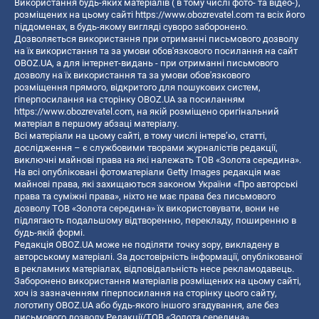
Використання будь-яких матеріалів ( в тому числі фото- та відео-),
розміщених на цьому сайті
https://www.obozrevatel.com
та всіх його
піддоменах, в будь-якому вигляді суворо заборонено.
Дозволяється використання при отриманні письмового дозволу
на їх використання та за умови обов'язкового посилання на сайт
OBOZ.UA, а для інтернет-видань - при отриманні письмового
дозволу на їх використання та за умови обов'язкового
розміщення прямого, відкритого для пошукових систем,
гіперпосилання на сторінку OBOZ.UA за посиланням
https://www.obozrevatel.com
, на якій розміщено оригінальний
матеріал в першому абзаці матеріалу.
Всі матеріали на цьому сайті, в тому числі інтерв’ю, статті,
дослідження – є службовими творами журналістів редакції,
виключні майнові права на які належать ТОВ «Золота середина».
На всі опубліковані фотоматеріали Getty Images редакція має
майнові права, які захищаються законом України «Про авторські
права та суміжні права», ніхто не має права без письмового
дозволу ТОВ «Золота середина» їх використовувати, вони не
підлягають подальшому відтворенню, перекладу, поширенню в
будь-якій формі.
Редакція OBOZ.UA може не поділяти точку зору, викладену в
авторському матеріалі. За достовірність інформації, опублікованої
в рекламних матеріалах, відповідальність несе рекламодавець.
Заборонено використання матеріалів розміщених на цьому сайті,
хоч із зазначенням гіперпосилання на сторінку цього сайту,
логотипу OBOZ.UA або будь-якого іншого згадування, але без
письмового дозволу Редакції/ТОВ «Золота середина»