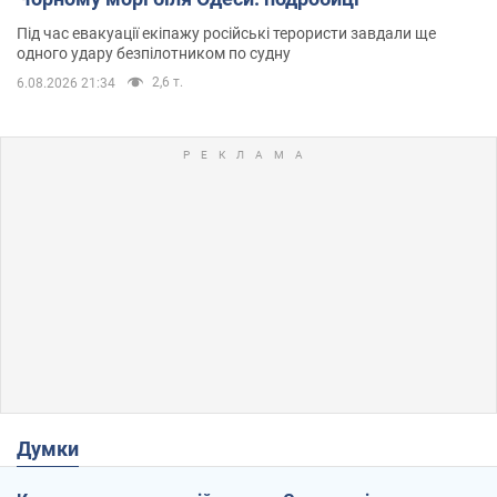
Під час евакуації екіпажу російські терористи завдали ще
одного удару безпілотником по судну
2,6 т.
6.08.2026 21:34
Думки