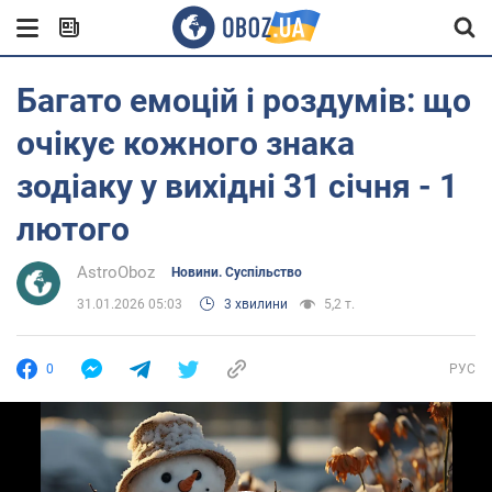
Багато емоцій і роздумів: що
очікує кожного знака
зодіаку у вихідні 31 січня - 1
лютого
AstroOboz
Новини. Суспільство
31.01.2026 05:03
3 хвилини
5,2 т.
0
РУС