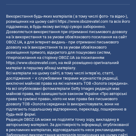
Використання будь-яких матеріалів ( в тому числі фото- та відео-),
розміщених на цьому сайті
https://www.obozrevatel.com
та всіх його
піддоменах, в будь-якому вигляді суворо заборонено.
Дозволяється використання при отриманні письмового дозволу
на їх використання та за умови обов'язкового посилання на сайт
OBOZ.UA, а для інтернет-видань - при отриманні письмового
дозволу на їх використання та за умови обов'язкового
розміщення прямого, відкритого для пошукових систем,
гіперпосилання на сторінку OBOZ.UA за посиланням
https://www.obozrevatel.com
, на якій розміщено оригінальний
матеріал в першому абзаці матеріалу.
Всі матеріали на цьому сайті, в тому числі інтерв’ю, статті,
дослідження – є службовими творами журналістів редакції,
виключні майнові права на які належать ТОВ «Золота середина».
На всі опубліковані фотоматеріали Getty Images редакція має
майнові права, які захищаються законом України «Про авторські
права та суміжні права», ніхто не має права без письмового
дозволу ТОВ «Золота середина» їх використовувати, вони не
підлягають подальшому відтворенню, перекладу, поширенню в
будь-якій формі.
Редакція OBOZ.UA може не поділяти точку зору, викладену в
авторському матеріалі. За достовірність інформації, опублікованої
в рекламних матеріалах, відповідальність несе рекламодавець.
Заборонено використання матеріалів розміщених на цьому сайті,