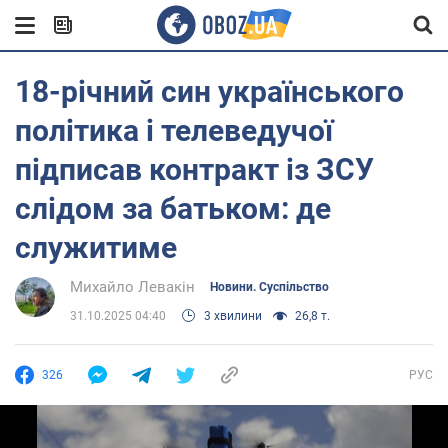
18-річний син українського
політика і телеведучої
підписав контракт із ЗСУ
слідом за батьком: де
служитиме
Михайло Левакін
Новини. Суспільство
31.10.2025 04:40
3 хвилини
26,8 т.
326
РУС