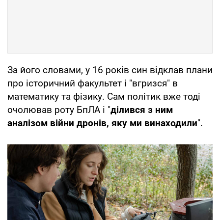
За його словами, у 16 років син відклав плани
про історичний факультет і "вгризся" в
математику та фізику. Сам політик вже тоді
очолював роту БпЛА і "
ділився з ним
аналізом війни дронів, яку ми винаходили
".