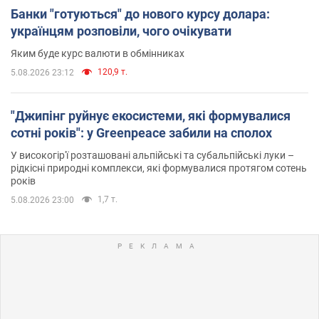
Банки "готуються" до нового курсу долара:
українцям розповіли, чого очікувати
Яким буде курс валюти в обмінниках
120,9 т.
5.08.2026 23:12
"Джипінг руйнує екосистеми, які формувалися
сотні років": у Greenpeace забили на сполох
У високогір'ї розташовані альпійські та субальпійські луки –
рідкісні природні комплекси, які формувалися протягом сотень
років
1,7 т.
5.08.2026 23:00