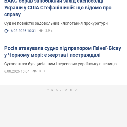
ВАКС обрав запобіжний захід експосолці
України у США Стефанішиній: що відомо про
справу
Суд не повністю задовольнив клопотання прокуратури
2,9 т.
6.08.2026 10:31
Росія атакувала судно під прапором Гвінеї-Бісау
у Чорному морі: є жертва і постраждалі
Суховантаж був цивільним і перевозив українську пшеницю
813
6.08.2026 10:04