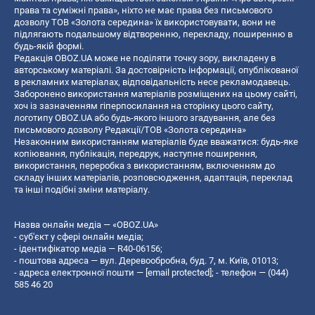
права та суміжні права», ніхто не має права без письмового
дозволу ТОВ «Золота середина» їх використовувати, вони не
підлягають подальшому відтворенню, перекладу, поширенню в
будь-якій формі.
Редакція OBOZ.UA може не поділяти точку зору, викладену в
авторському матеріалі. За достовірність інформації, опублікованої
в рекламних матеріалах, відповідальність несе рекламодавець.
Заборонено використання матеріалів розміщених на цьому сайті,
хоч із зазначенням гіперпосилання на сторінку цього сайту,
логотипу OBOZ.UA або будь-якого іншого згадування, але без
письмового дозволу Редакції/ТОВ «Золота середина»
Незаконним використанням матеріалів буде вважатися: будь-яке
копiювання, публiкацiя, передрук, наступне поширення,
використання, переробка з використанням, включенням до
складу інших матеріалів, розповсюдження, адаптація, переклад
та інші подібні зміни матеріалу.
Назва онлайн медіа — «OBOZ.UA»
- суб'єкт у сфері онлайн медіа;
- ідентифікатор медіа — R40-06156;
- поштова адреса — вул. Деревообробна, буд. 7, м. Київ, 01013;
- адреса електронної пошти —
[email protected]
; - телефон — (044)
585 46 20