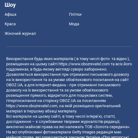
Шоу
Афіша
Плітки
Краса
Мода
Жіночий журнал
Використання будь-яких матеріалів ( в тому числі фото- та відео-),
розміщених на цьому сайті
https://www.obozrevatel.com
та всіх його
піддоменах, в будь-якому вигляді суворо заборонено.
Дозволяється використання при отриманні письмового дозволу
на їх використання та за умови обов'язкового посилання на сайт
OBOZ.UA, а для інтернет-видань - при отриманні письмового
дозволу на їх використання та за умови обов'язкового
розміщення прямого, відкритого для пошукових систем,
гіперпосилання на сторінку OBOZ.UA за посиланням
https://www.obozrevatel.com
, на якій розміщено оригінальний
матеріал в першому абзаці матеріалу.
Всі матеріали на цьому сайті, в тому числі інтерв’ю, статті,
дослідження – є службовими творами журналістів редакції,
виключні майнові права на які належать ТОВ «Золота середина».
На всі опубліковані фотоматеріали Getty Images редакція має
майнові права, які захищаються законом України «Про авторські