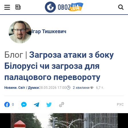
Ігар Тишкевич
Блог |
Загроза атаки з боку
Білорусі чи загроза для
палацового перевороту
Новини. Світ / Думки
28.05.2026 17:00
2 хвилини
6,7 т.
0
РУС