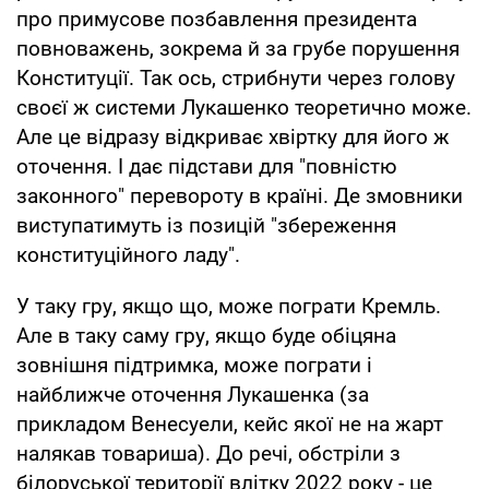
про примусове позбавлення президента
повноважень, зокрема й за грубе порушення
Конституції. Так ось, стрибнути через голову
своєї ж системи Лукашенко теоретично може.
Але це відразу відкриває хвіртку для його ж
оточення. І дає підстави для "повністю
законного" перевороту в країні. Де змовники
виступатимуть із позицій "збереження
конституційного ладу".
У таку гру, якщо що, може пограти Кремль.
Але в таку саму гру, якщо буде обіцяна
зовнішня підтримка, може пограти і
найближче оточення Лукашенка (за
прикладом Венесуели, кейс якої не на жарт
налякав товариша). До речі, обстріли з
білоруської території влітку 2022 року - це