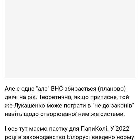
Але є одне "але" ВНС збирається (планово)
двічі на рік. Теоретично, якщо притисне, той
же Лукашенко може пограти в "не до законів"
навіть щодо створюваної ним же системи.
І ось тут маємо пастку для ПапиКолі. У 2022
році в законодавство Білорусі введено норму