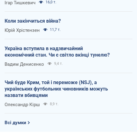
Ігар Тишкевич
16,0 т.
Коли закінчиться війна?
Юрій Хрістензен
11,7 т.
Україна вступила в надзвичайний
економічний стан. Чи є світло вкінці тунелю?
Вадим Денисенко
9,4 т.
Чий буде Крим, той і переможе (NSJ), а
українських футбольних чиновників можуть
назвати вбивцями
Олександр Кірш
8,9 т.
Всі думки