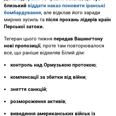
близький
віддати наказ поновити іранські
бомбардування
, але відклав його заради
мирних зусиль та
після прохань лідерів країн
Перської затоки.
Тегеран цього тижня
передав Вашингтону
нові пропозиції
, проте там повторювалося
все, що раніше відхиляв Білий дім:
контроль над Ормузькою протокою
;
компенсації за збитки від війни
;
зняття санкцій
;
розмороження активів
;
виведення американських військ із