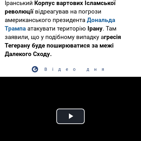
Іранський
Корпус вартових Ісламської
революції
відреагував на погрози
американського президента
Дональда
Трампа
атакувати територію
Ірану
. Там
заявили, що у подібному випадку а
гресія
Тегерану буде поширюватися за межі
Далекого Сходу.
Відео дня
Play Video