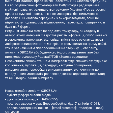
виключні майнові права на які належать ТОВ «Золота середина».
На всі опубліковані фотоматеріали Getty Images редакція має
майнові права, які захищаються законом України «Про авторські
права та суміжні права», ніхто не має права без письмового
дозволу ТОВ «Золота середина» їх використовувати, вони не
підлягають подальшому відтворенню, перекладу, поширенню в
будь-якій формі.
Редакція OBOZ.UA може не поділяти точку зору, викладену в
авторському матеріалі. За достовірність інформації, опублікованої
в рекламних матеріалах, відповідальність несе рекламодавець.
Заборонено використання матеріалів розміщених на цьому сайті,
хоч із зазначенням гіперпосилання на сторінку цього сайту,
логотипу OBOZ.UA або будь-якого іншого згадування, але без
письмового дозволу Редакції/ТОВ «Золота середина»
Незаконним використанням матеріалів буде вважатися: будь-яке
копiювання, публiкацiя, передрук, наступне поширення,
використання, переробка з використанням, включенням до
складу інших матеріалів, розповсюдження, адаптація, переклад
та інші подібні зміни матеріалу.
Назва онлайн медіа — «OBOZ.UA»
- суб'єкт у сфері онлайн медіа;
- ідентифікатор медіа — R40-06156;
- поштова адреса — вул. Деревообробна, буд. 7, м. Київ, 01013;
- адреса електронної пошти —
[email protected]
; - телефон — (044)
585 46 20