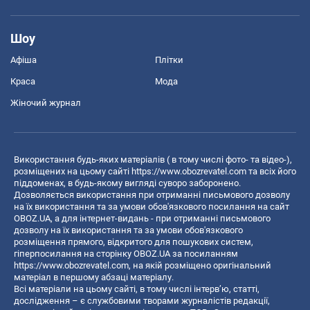
Шоу
Афіша
Плітки
Краса
Мода
Жіночий журнал
Використання будь-яких матеріалів ( в тому числі фото- та відео-),
розміщених на цьому сайті
https://www.obozrevatel.com
та всіх його
піддоменах, в будь-якому вигляді суворо заборонено.
Дозволяється використання при отриманні письмового дозволу
на їх використання та за умови обов'язкового посилання на сайт
OBOZ.UA, а для інтернет-видань - при отриманні письмового
дозволу на їх використання та за умови обов'язкового
розміщення прямого, відкритого для пошукових систем,
гіперпосилання на сторінку OBOZ.UA за посиланням
https://www.obozrevatel.com
, на якій розміщено оригінальний
матеріал в першому абзаці матеріалу.
Всі матеріали на цьому сайті, в тому числі інтерв’ю, статті,
дослідження – є службовими творами журналістів редакції,