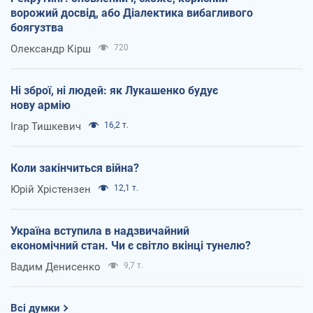
ворожий досвід, або Діалектика вибагливого
боягузтва
Олександр Кірш
720
Ні зброї, ні людей: як Лукашенко будує
нову армію
Ігар Тишкевич
16,2 т.
Коли закінчиться війна?
Юрій Хрістензен
12,1 т.
Україна вступила в надзвичайний
економічний стан. Чи є світло вкінці тунелю?
Вадим Денисенко
9,7 т.
Всі думки