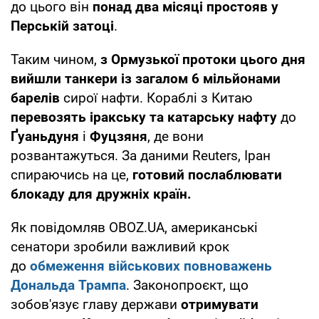
до цього він
понад два місяці простояв у
Перській затоці
.
Таким чином,
з Ормузької протоки цього дня
вийшли танкери із загалом 6 мільйонами
барелів
сирої нафти. Кораблі з Китаю
перевозять іракську та катарську нафту
до
Ґуаньдуня
і
Фуцзяня
, де вони
розвантажуться. За даними Reuters, Іран
спираючись на це,
готовий послаблювати
блокаду для дружніх країн.
Як повідомляв OBOZ.UA, американські
сенатори зробили важливий крок
до
обмеження військових повноважень
Дональда Трампа
. Законопроєкт, що
зобов'язує главу держави
отримувати