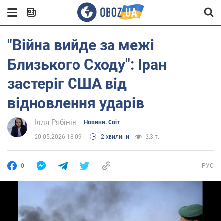
"Війна вийде за межі
Близького Сходу": Іран
застеріг США від
відновлення ударів
Ілля Рябінін
Новини. Світ
20.05.2026 18:09
2 хвилини
2,3 т.
0
РУС