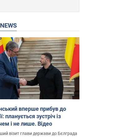
P NEWS
нський вперше прибув до
ї: планується зустріч із
чем і не лише. Відео
ший візит глави держави до Бєлграда