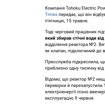
Компанія Tohoku Electric Po
Times
передає, що він відбу
п'ятницю, 15 травня.
Тоді черговий працівник пі
який збирав стічні води ві
відділення реактора №2. Вит
як клапан, підключений до в
Пресслужба підкреслила, що
приблизно одну тисячну від
Відомо, що реактор №2 нещ
перевірки й перезапустили 
електроенергії пізно ввечер
експлуатацію 9 червня.