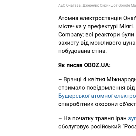
Атомна електростанція Она
містечка у префектурі Міягі
Company; всі реактори були
захисту від можливого цуна
побудована стіна.
Як писав OBOZ.UA:
– Вранці 4 квітня Міжнародн
отримало повідомлення від
Бушерської атомної електро
співробітник охорони об'єк
– На початку травня Іран
зу
обслуговує російський "Рос