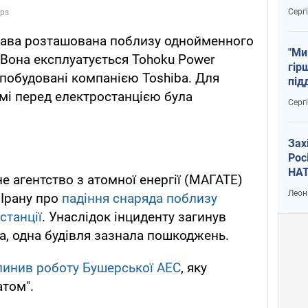
тем
Серг
ґава розташована поблизу однойменного
"Ми
. Вона експлуатується Tohoku Power
гір
 побудовані компанією Toshiba. Для
під
мі перед електростанцією була
рак
Серг
Зах
Рос
НАТ
е агентство з атомної енергії (МАГАТЕ)
Леон
 Ірану про
падіння снаряда поблизу
станції
. Унаслідок інциденту загинув
та, одна будівля зазнала пошкоджень.
пинив роботу Бушерської АЕС
, яку
атом".