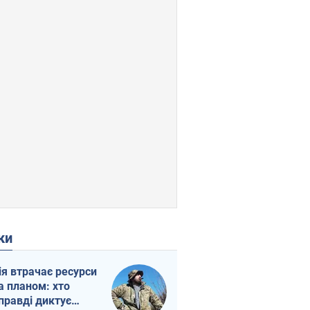
ки
ія втрачає ресурси
а планом: хто
правді диктує