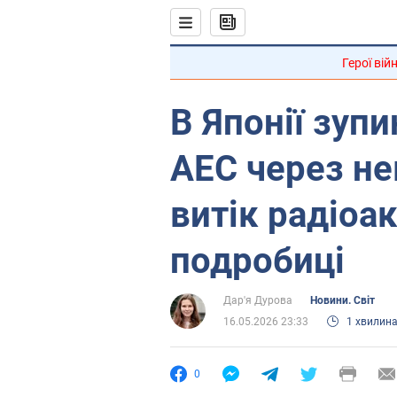
Герої вій
В Японії зуп
АЕС через н
витік радіоак
подробиці
Дар'я Дурова
Новини. Світ
16.05.2026 23:33
1 хвилин
0