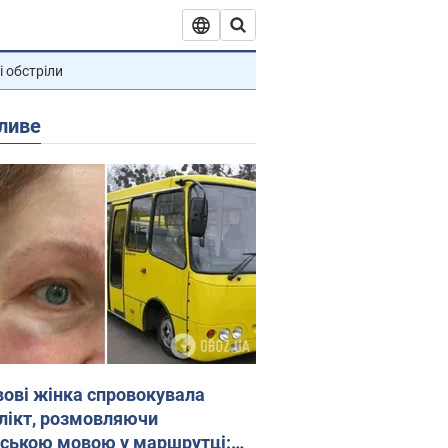
і обстріли
ливе
вові жінка спровокувала
лікт, розмовляючи
йською мовою у маршрутці: