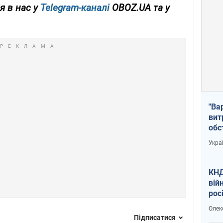
я в нас у
Telegram-каналі
OBOZ.UA та у
"Ва
вит
обс
вря
Укра
офі
КНД
вій
рос
пів
Олек
сою
Підписатися