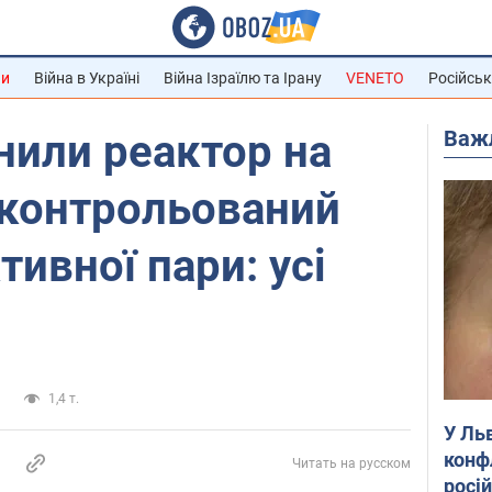
ни
Війна в Україні
Війна Ізраїлю та Ірану
VENETO
Російськ
Важ
инили реактор на
еконтрольований
тивної пари: усі
а
1,4 т.
У Ль
конф
Читать на русском
росі