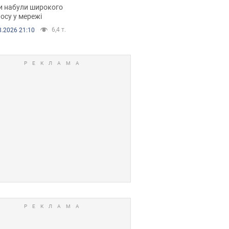
рали. Відео
и набули широкого
осу у мережі
6,4 т.
8.2026 21:10