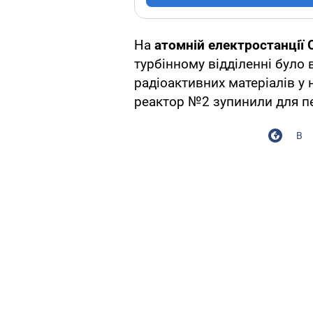
На
атомній електростанції 
турбінному відділенні було 
радіоактивних матеріалів 
реактор №2 зупинили для п
В