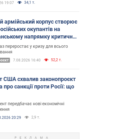
34,1 т.
26 19:07
ій армійський корпус створює
російських окупантів на
нському напрямку критичний
омфорт: як це вдалося
аз переростає у кризу для всього
овання
52,2 т.
роєкт
7.08.2026 16:40
т США схвалив законопроєкт
 про санкції проти Росії: що
нт передбачає нові економічні
ення
2,9 т.
8.2026 20:29