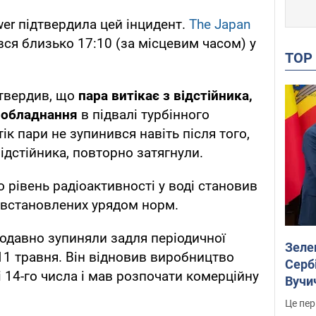
wer підтвердила цей інцидент.
The Japan
вся близько 17:10 (за місцевим часом) у
TO
дтвердив, що
пара витікає з відстійника,
д обладнання
в підвалі турбінного
ік пари не зупинився навіть після того,
ідстійника, повторно затягнули.
 рівень радіоактивності у воді становив
 встановлених урядом норм.
одавно зупиняли задля періодичної
Зеле
11 травня. Він відновив виробництво
Сербі
і 14-го числа і мав розпочати комерційну
Вучи
Це пер