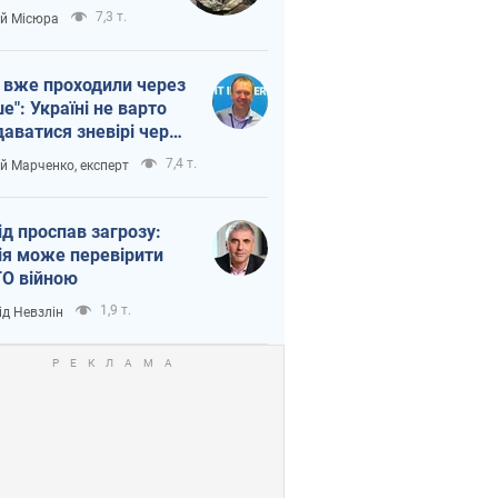
п війни
7,3 т.
ій Місюра
 вже проходили через
ше": Україні не варто
даватися зневірі через
етний терор
7,4 т.
ій Марченко, експерт
ід проспав загрозу:
ія може перевірити
О війною
1,9 т.
ід Невзлін