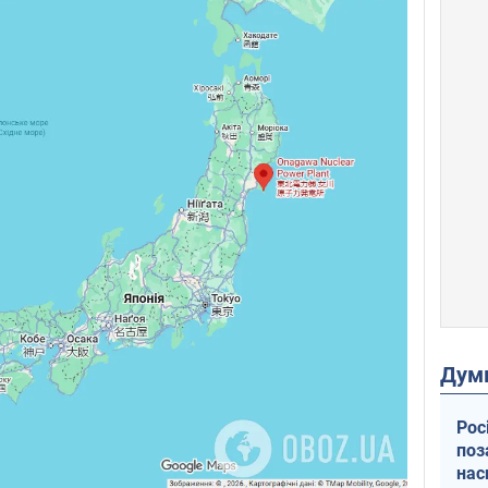
Дум
Рос
поз
нас