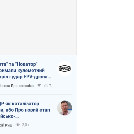
рта" та "Новатор"
римали кулеметний
тріл і удар FPV-дрона,
тувавши життя
2,3 т.
їнська Бронетехніка
церу ЗСУ
Р як каталізатор
ни, або Про новий етап
ійсько-
нічнокорейського
2,5 т.
сій Кущ
зу