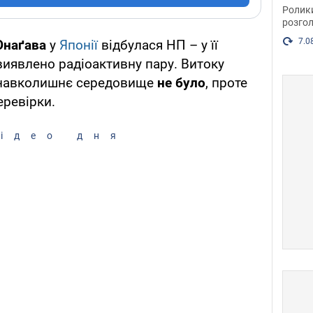
пока
Ролик
розгол
7.0
Онаґава
у
Японії
відбулася НП – у її
виявлено радіоактивну пару. Витоку
у навколишнє середовище
не було
, проте
еревірки.
ідео дня