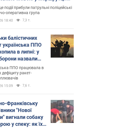
ція склала адмінпротокол.
це події прибули патрульні поліцейські
о
дчо-оперативна група
7,3 т.
26 18:40
ьки балістичних
т українська ППО
опила в липні: у
борони назвали
у
нська ППО працювала в
 дефіциту ракет-
оплювачів
7,6 т.
26 15:09
ано-Франківську
івники "Нової
и" вигнали собаку
ою у спеку: як їх