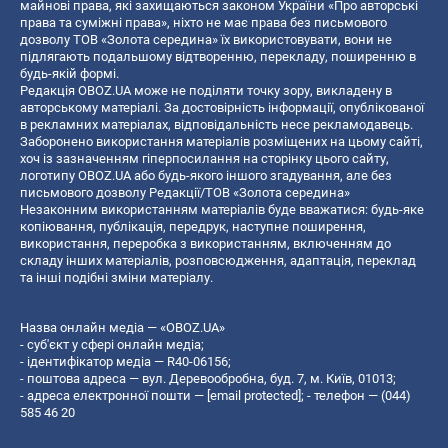
майнові права, які захищаються законом України «Про авторські
права та суміжні права», ніхто не має права без письмового
дозволу ТОВ «Золота середина» їх використовувати, вони не
підлягають подальшому відтворенню, перекладу, поширенню в
будь-якій формі.
Редакція OBOZ.UA може не поділяти точку зору, викладену в
авторському матеріалі. За достовірність інформації, опублікованої
в рекламних матеріалах, відповідальність несе рекламодавець.
Заборонено використання матеріалів розміщених на цьому сайті,
хоч із зазначенням гіперпосилання на сторінку цього сайту,
логотипу OBOZ.UA або будь-якого іншого згадування, але без
письмового дозволу Редакції/ТОВ «Золота середина»
Незаконним використанням матеріалів буде вважатися: будь-яке
копiювання, публiкацiя, передрук, наступне поширення,
використання, переробка з використанням, включенням до
складу інших матеріалів, розповсюдження, адаптація, переклад
та інші подібні зміни матеріалу.
Назва онлайн медіа — «OBOZ.UA»
- суб'єкт у сфері онлайн медіа;
- ідентифікатор медіа — R40-06156;
- поштова адреса — вул. Деревообробна, буд. 7, м. Київ, 01013;
- адреса електронної пошти —
[email protected]
; - телефон — (044)
585 46 20