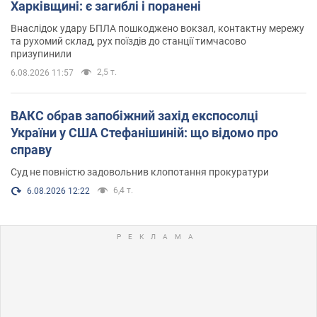
Харківщині: є загиблі і поранені
Внаслідок удару БПЛА пошкоджено вокзал, контактну мережу
та рухомий склад, рух поїздів до станції тимчасово
призупинили
2,5 т.
6.08.2026 11:57
ВАКС обрав запобіжний захід експосолці
України у США Стефанішиній: що відомо про
справу
Суд не повністю задовольнив клопотання прокуратури
6,4 т.
6.08.2026 12:22