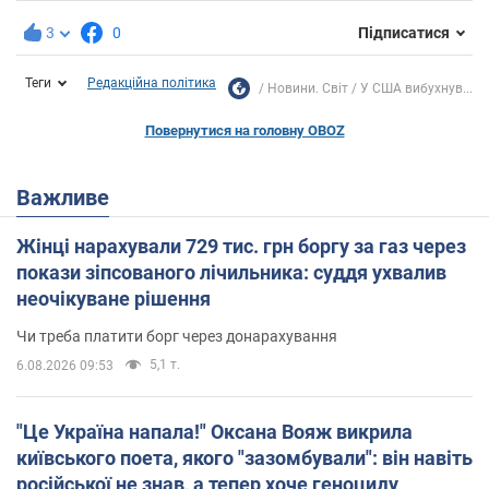
3
0
Підписатися
Теги
Редакційна політика
Новини. Світ
У США вибухнув...
Повернутися на головну OBOZ
Важливе
Жінці нарахували 729 тис. грн боргу за газ через
покази зіпсованого лічильника: суддя ухвалив
неочікуване рішення
Чи треба платити борг через донарахування
5,1 т.
6.08.2026 09:53
"Це Україна напала!" Оксана Вояж викрила
київського поета, якого "зазомбували": він навіть
російської не знав, а тепер хоче геноциду