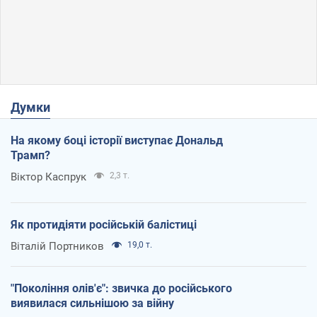
Думки
На якому боці історії виступає Дональд
Трамп?
Віктор Каспрук
2,3 т.
Як протидіяти російській балістиці
Віталій Портников
19,0 т.
"Покоління олів'є": звичка до російського
виявилася сильнішою за війну