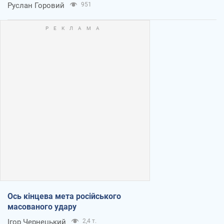
Руслан Горовий
951
Ось кінцева мета російського
масованого удару
Ігор Чернецький
2,4 т.