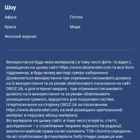
Шоу
Афіша
Плітки
Краса
Мода
Жіночий журнал
Використання будь-яких матеріалів ( в тому числі фото- та відео-),
розміщених на цьому сайті
https://www.obozrevatel.com
та всіх його
піддоменах, в будь-якому вигляді суворо заборонено.
Дозволяється використання при отриманні письмового дозволу
на їх використання та за умови обов'язкового посилання на сайт
OBOZ.UA, а для інтернет-видань - при отриманні письмового
дозволу на їх використання та за умови обов'язкового
розміщення прямого, відкритого для пошукових систем,
гіперпосилання на сторінку OBOZ.UA за посиланням
https://www.obozrevatel.com
, на якій розміщено оригінальний
матеріал в першому абзаці матеріалу.
Всі матеріали на цьому сайті, в тому числі інтерв’ю, статті,
дослідження – є службовими творами журналістів редакції,
виключні майнові права на які належать ТОВ «Золота середина».
На всі опубліковані фотоматеріали Getty Images редакція має