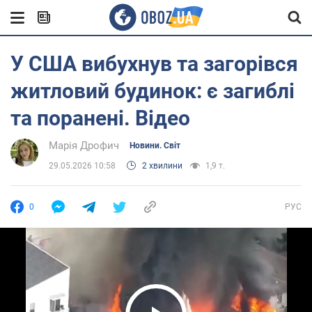
У США вибухнув та загорівся
житловий будинок: є загиблі
та поранені. Відео
Марія Дрофич
Новини. Світ
29.05.2026 10:58
2 хвилини
1,9 т.
0
РУС