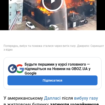
Play Video
Будьте першими у курсі головного —
підпишіться на Новини на OBOZ.UA у
Google
Підписатися
У американському
Далласі
після
вибуху газу
в житловому будинку
загинули щонайменше