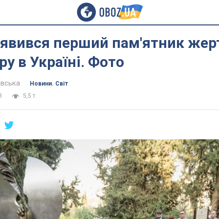
 з'явився перший пам'ятник же
у в Україні. Фото
евська
Новини. Світ
3
5,5 т.