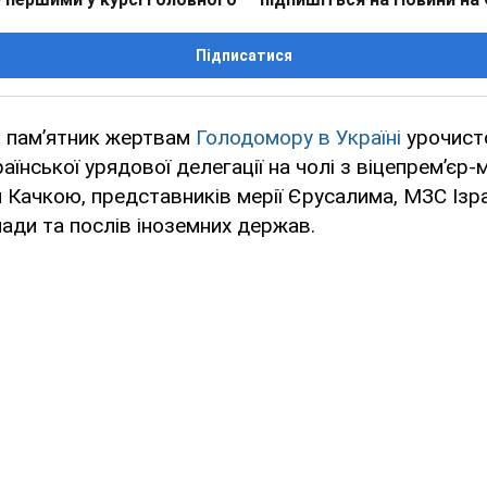
Підписатися
і пам’ятник жертвам
Голодомору в Україні
урочисто
раїнської урядової делегації на чолі з віцепрем’єр-
 Качкою, представників мерії Єрусалима, МЗС Ізра
мади та послів іноземних держав.