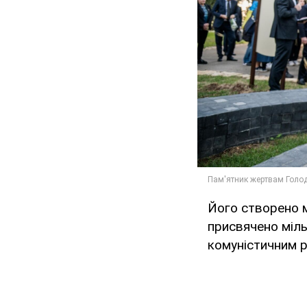
Його створено 
присвячено міл
комуністичним 