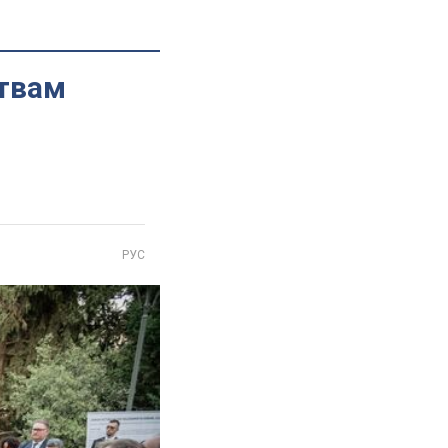
ртвам
РУС