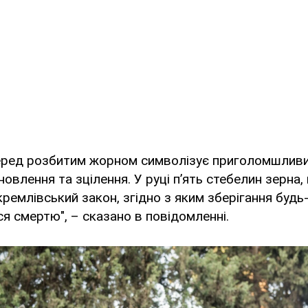
еред розбитим жорном символізує приголомшливий 
оновлення та зцілення. У руці п’ять стебелин зерна
ремлівський закон, згідно з яким зберігання будь-
 смертю", – сказано в повідомленні.