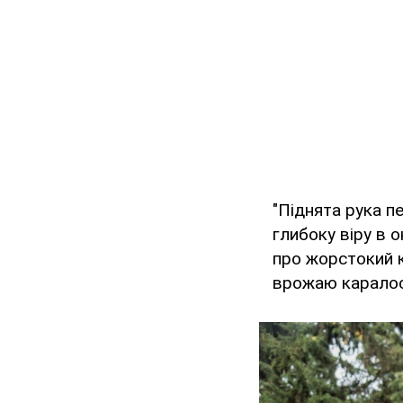
"Піднята рука п
глибоку віру в 
про жорстокий к
врожаю каралося