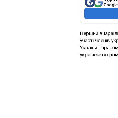
Google
Перший в Ізраїл
участі членів ук
України Тарасом
української гро