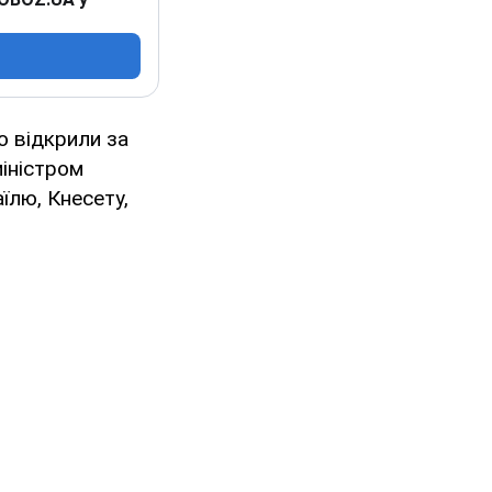
 відкрили за
міністром
їлю, Кнесету,