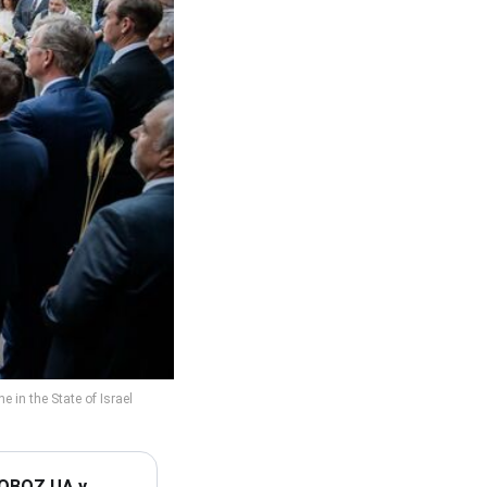
 OBOZ.UA у