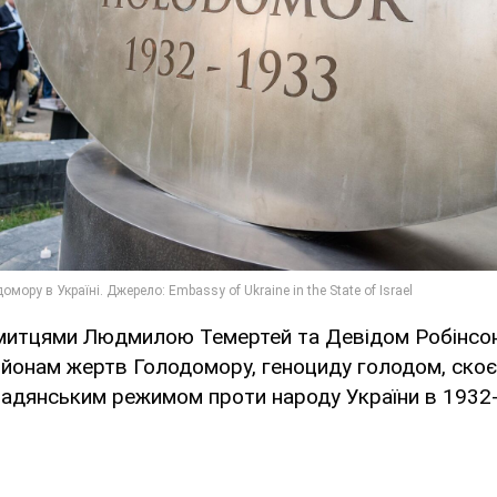
митцями Людмилою Темертей та Девідом Робінсо
ьйонам жертв Голодомору, геноциду голодом, ско
радянським режимом проти народу України в 1932-