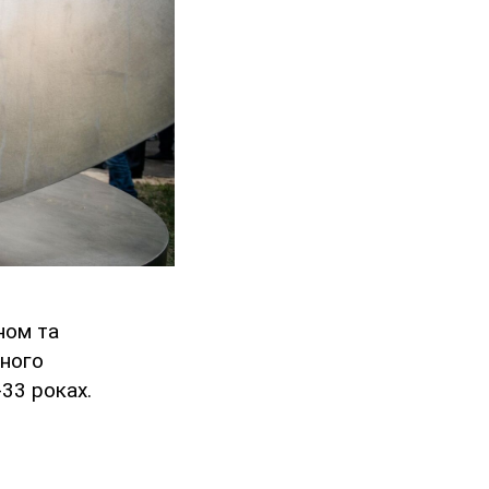
ном та
єного
33 роках.