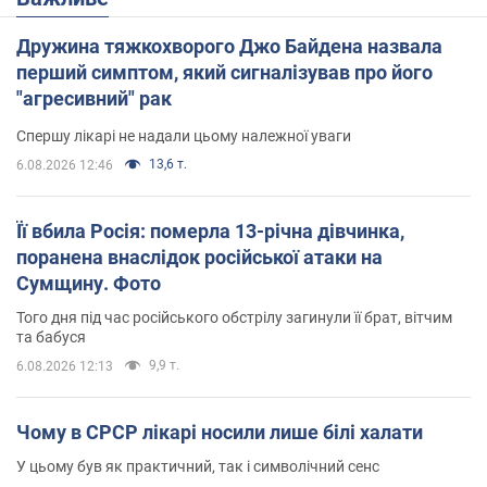
Дружина тяжкохворого Джо Байдена назвала
перший симптом, який сигналізував про його
"агресивний" рак
Спершу лікарі не надали цьому належної уваги
13,6 т.
6.08.2026 12:46
Її вбила Росія: померла 13-річна дівчинка,
поранена внаслідок російської атаки на
Сумщину. Фото
Того дня під час російського обстрілу загинули її брат, вітчим
та бабуся
9,9 т.
6.08.2026 12:13
Чому в СРСР лікарі носили лише білі халати
У цьому був як практичний, так і символічний сенс