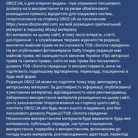
OBOZ.UA, а для інтернет-видань - при отриманні письмового
дозволу на їх використання та за умови обов'язкового
розміщення прямого, відкритого для пошукових систем,
гіперпосилання на сторінку OBOZ.UA за посиланням
https://www.obozrevatel.com
, на якій розміщено оригінальний
матеріал в першому абзаці матеріалу.
Всі матеріали на цьому сайті, в тому числі інтерв’ю, статті,
дослідження – є службовими творами журналістів редакції,
виключні майнові права на які належать ТОВ «Золота середина».
На всі опубліковані фотоматеріали Getty Images редакція має
майнові права, які захищаються законом України «Про авторські
права та суміжні права», ніхто не має права без письмового
дозволу ТОВ «Золота середина» їх використовувати, вони не
підлягають подальшому відтворенню, перекладу, поширенню в
будь-якій формі.
Редакція OBOZ.UA може не поділяти точку зору, викладену в
авторському матеріалі. За достовірність інформації, опублікованої
в рекламних матеріалах, відповідальність несе рекламодавець.
Заборонено використання матеріалів розміщених на цьому сайті,
хоч із зазначенням гіперпосилання на сторінку цього сайту,
логотипу OBOZ.UA або будь-якого іншого згадування, але без
письмового дозволу Редакції/ТОВ «Золота середина»
Незаконним використанням матеріалів буде вважатися: будь-яке
копiювання, публiкацiя, передрук, наступне поширення,
використання, переробка з використанням, включенням до
складу інших матеріалів, розповсюдження, адаптація, переклад