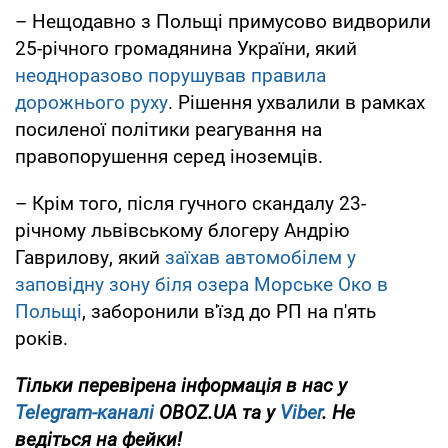
– Нещодавно з Польщі примусово видворили
25-річного громадянина України, який
неодноразово порушував правила
дорожнього руху
. Рішення ухвалили в рамках
посиленої політики реагування на
правопорушення серед іноземців.
– Крім того, після гучного скандалу 23-
річному львівському блогеру Андрію
Гаврилову, який
заїхав автомобілем у
заповідну зону біля озера Морське Око в
Польщі
, заборонили в'їзд до РП на п'ять
років.
Тільки перевірена інформація в нас у
Telegram-каналі
OBOZ.UA та у
Viber
. Не
ведіться на фейки!