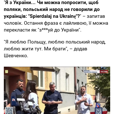
"
Я з України... Чи можна попросити, щоб
поляки, польський народ не говорили до
українців: "Spierdalaj na Ukrainę"?
" – запитав
чоловік. Остання фраза є лайливою, її можна
перекласти як "з***уй до України".
"Я люблю Польщу, люблю польський народ,
люблю жити тут. Ми брати", – додав
Шевченко.