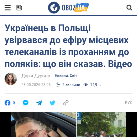
Українець в Польщі
увірвався до ефіру місцевих
телеканалів із проханням до
поляків: що він сказав. Відео
Дар'я Дурова
Новини. Світ
28.05.2026 23:03
2 хвилини
14,9 т.
0
РУС