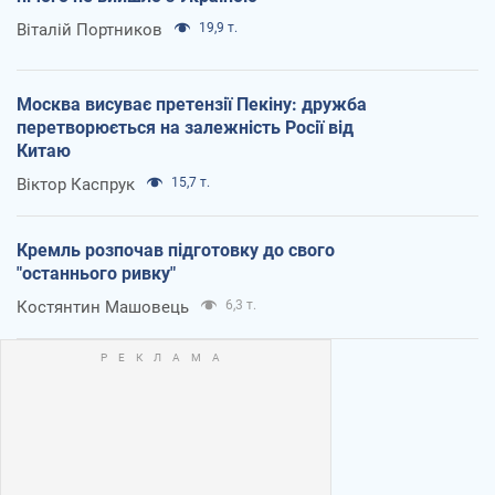
Віталій Портников
19,9 т.
Москва висуває претензії Пекіну: дружба
перетворюється на залежність Росії від
Китаю
Віктор Каспрук
15,7 т.
Кремль розпочав підготовку до свого
"останнього ривку"
Костянтин Машовець
6,3 т.