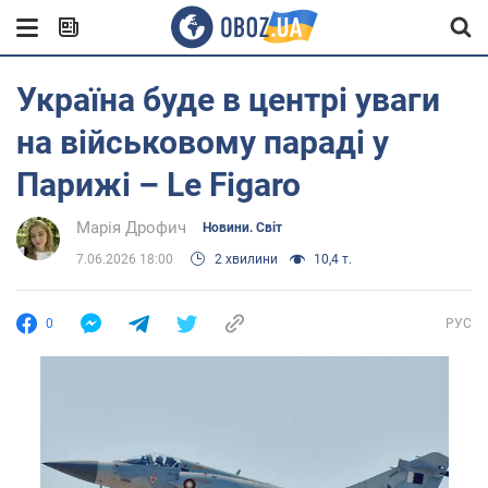
Україна буде в центрі уваги
на військовому параді у
Парижі – Le Figaro
Марія Дрофич
Новини. Світ
7.06.2026 18:00
2 хвилини
10,4 т.
0
РУС