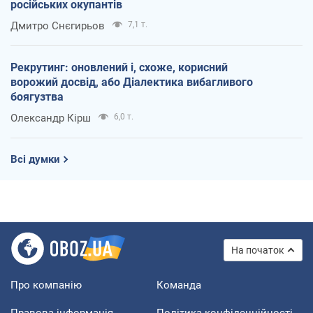
російських окупантів
Дмитро Снєгирьов
7,1 т.
Рекрутинг: оновлений і, схоже, корисний
ворожий досвід, або Діалектика вибагливого
боягузтва
Олександр Кірш
6,0 т.
Всі думки
На початок
Про компанію
Команда
Правова інформація
Політика конфіденційності