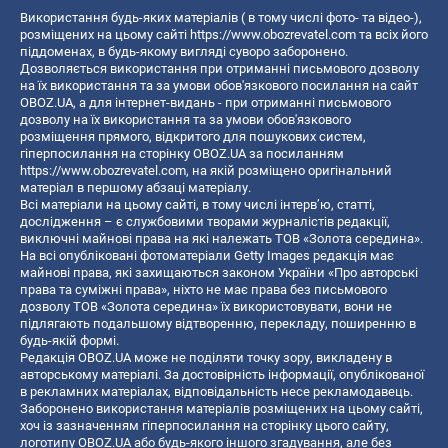
Використання будь-яких матеріалів ( в тому числі фото- та відео-),
розміщених на цьому сайті
https://www.obozrevatel.com
та всіх його
піддоменах, в будь-якому вигляді суворо заборонено.
Дозволяється використання при отриманні письмового дозволу
на їх використання та за умови обов'язкового посилання на сайт
OBOZ.UA, а для інтернет-видань - при отриманні письмового
дозволу на їх використання та за умови обов'язкового
розміщення прямого, відкритого для пошукових систем,
гіперпосилання на сторінку OBOZ.UA за посиланням
https://www.obozrevatel.com
, на якій розміщено оригінальний
матеріал в першому абзаці матеріалу.
Всі матеріали на цьому сайті, в тому числі інтерв’ю, статті,
дослідження – є службовими творами журналістів редакції,
виключні майнові права на які належать ТОВ «Золота середина».
На всі опубліковані фотоматеріали Getty Images редакція має
майнові права, які захищаються законом України «Про авторські
права та суміжні права», ніхто не має права без письмового
дозволу ТОВ «Золота середина» їх використовувати, вони не
підлягають подальшому відтворенню, перекладу, поширенню в
будь-якій формі.
Редакція OBOZ.UA може не поділяти точку зору, викладену в
авторському матеріалі. За достовірність інформації, опублікованої
в рекламних матеріалах, відповідальність несе рекламодавець.
Заборонено використання матеріалів розміщених на цьому сайті,
хоч із зазначенням гіперпосилання на сторінку цього сайту,
логотипу OBOZ.UA або будь-якого іншого згадування, але без