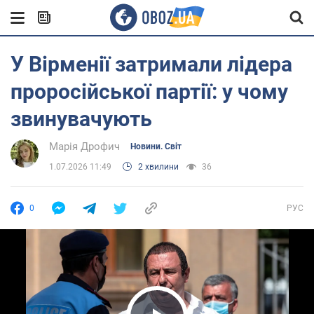
У Вірменії затримали лідера
проросійської партії: у чому
звинувачують
Марія Дрофич
Новини. Світ
1.07.2026 11:49
2 хвилини
36
0
РУС