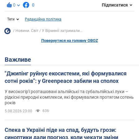
0
0
Підписатися
Теги
Редакційна політика
Новини. Світ
У Вірменії затримали...
Повернутися на головну OBOZ
Важливе
"Джипінг руйнує екосистеми, які формувалися
сотні років": у Greenpeace забили на сполох
У високогір'ї розташовані альпійські та субальпійські луки –
рідкісні природні комплекси, які формувалися протягом сотень
років
636
5.08.2026 23:00
Спека в Україні піде на спад, будуть грози:
синоптики дали прогноз, коли чекати зміни