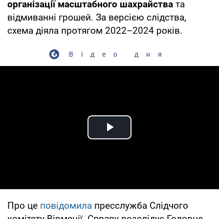
організації масштабного шахрайства
та
відмиванні грошей. За версією слідства,
схема діяла протягом 2022–2024 років.
Відео дня
Play Video
Про це
повідомила
пресслужба Слідчого
комітету Вірменії. Справу розслідує Головне