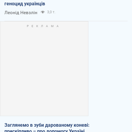
геноцид українців
Леонід Невзлін
3,0 т.
Заглянемо в зуби дарованому коневі:
прискіпливо – про допомогу Україні