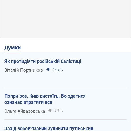
Думки
Як протидіяти російській балістиці
Віталій Портников
14,5 т.
Попри все, Київ вистоїть. Бо здатися
означає втратити все
Ольга Айвазовська
9,9 т.
Захід зобов'язаний зупинити путінський