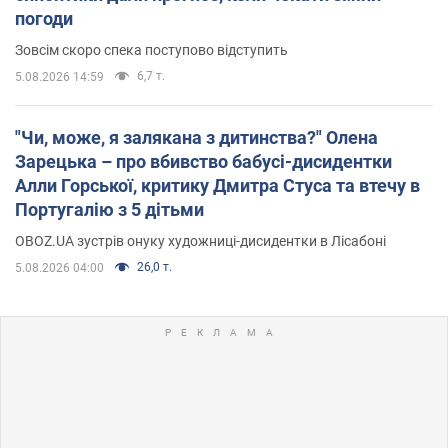
погоди
Зовсім скоро спека поступово відступить
6,7 т.
5.08.2026 14:59
"Чи, може, я залякана з дитинства?" Олена
Зарецька – про вбивство бабусі-дисидентки
Алли Горської, критику Дмитра Стуса та втечу в
Португалію з 5 дітьми
OBOZ.UA зустрів онуку художниці-дисидентки в Лісабоні
26,0 т.
5.08.2026 04:00