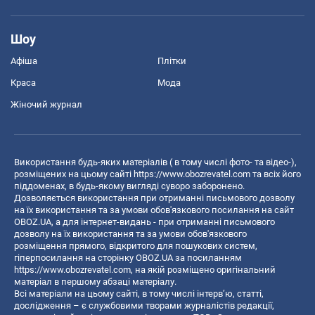
Шоу
Афіша
Плітки
Краса
Мода
Жіночий журнал
Використання будь-яких матеріалів ( в тому числі фото- та відео-),
розміщених на цьому сайті
https://www.obozrevatel.com
та всіх його
піддоменах, в будь-якому вигляді суворо заборонено.
Дозволяється використання при отриманні письмового дозволу
на їх використання та за умови обов'язкового посилання на сайт
OBOZ.UA, а для інтернет-видань - при отриманні письмового
дозволу на їх використання та за умови обов'язкового
розміщення прямого, відкритого для пошукових систем,
гіперпосилання на сторінку OBOZ.UA за посиланням
https://www.obozrevatel.com
, на якій розміщено оригінальний
матеріал в першому абзаці матеріалу.
Всі матеріали на цьому сайті, в тому числі інтерв’ю, статті,
дослідження – є службовими творами журналістів редакції,