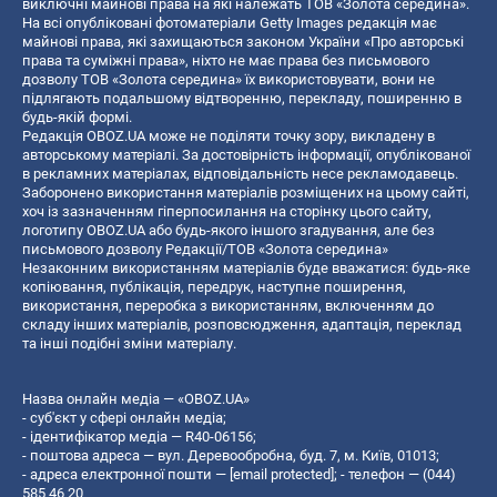
виключні майнові права на які належать ТОВ «Золота середина».
На всі опубліковані фотоматеріали Getty Images редакція має
майнові права, які захищаються законом України «Про авторські
права та суміжні права», ніхто не має права без письмового
дозволу ТОВ «Золота середина» їх використовувати, вони не
підлягають подальшому відтворенню, перекладу, поширенню в
будь-якій формі.
Редакція OBOZ.UA може не поділяти точку зору, викладену в
авторському матеріалі. За достовірність інформації, опублікованої
в рекламних матеріалах, відповідальність несе рекламодавець.
Заборонено використання матеріалів розміщених на цьому сайті,
хоч із зазначенням гіперпосилання на сторінку цього сайту,
логотипу OBOZ.UA або будь-якого іншого згадування, але без
письмового дозволу Редакції/ТОВ «Золота середина»
Незаконним використанням матеріалів буде вважатися: будь-яке
копiювання, публiкацiя, передрук, наступне поширення,
використання, переробка з використанням, включенням до
складу інших матеріалів, розповсюдження, адаптація, переклад
та інші подібні зміни матеріалу.
Назва онлайн медіа — «OBOZ.UA»
- суб'єкт у сфері онлайн медіа;
- ідентифікатор медіа — R40-06156;
- поштова адреса — вул. Деревообробна, буд. 7, м. Київ, 01013;
- адреса електронної пошти —
[email protected]
; - телефон — (044)
585 46 20