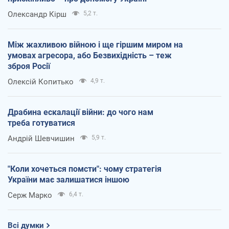
Олександр Кірш
5,2 т.
Між жахливою війною і ще гіршим миром на
умовах агресора, або Безвихідність – теж
зброя Росії
Олексій Копитько
4,9 т.
Драбина ескалації війни: до чого нам
треба готуватися
Андрій Шевчишин
5,9 т.
"Коли хочеться помсти": чому стратегія
України має залишатися іншою
Серж Марко
6,4 т.
Всі думки