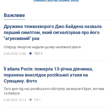
Важливе
Дружина тяжкохворого Джо Байдена назвала
перший симптом, який сигналізував про його
"агресивний" рак
Спершу лікарі не надали цьому належної уваги
13,1 т.
6.08.2026 12:46
Її вбила Росія: померла 13-річна дівчинка,
поранена внаслідок російської атаки на
Сумщину. Фото
Того дня під час російського обстрілу загинули її брат, вітчим
та бабуся
9,9 т.
6.08.2026 12:13