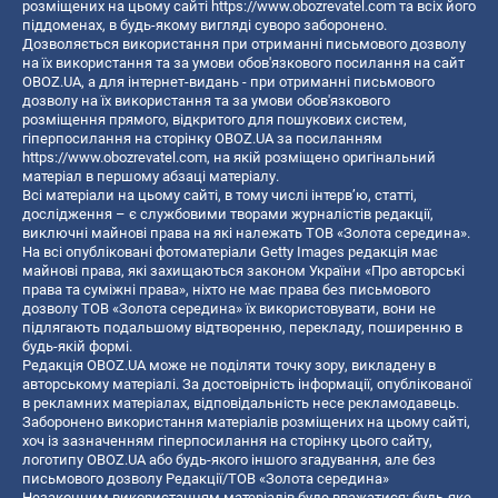
розміщених на цьому сайті
https://www.obozrevatel.com
та всіх його
піддоменах, в будь-якому вигляді суворо заборонено.
Дозволяється використання при отриманні письмового дозволу
на їх використання та за умови обов'язкового посилання на сайт
OBOZ.UA, а для інтернет-видань - при отриманні письмового
дозволу на їх використання та за умови обов'язкового
розміщення прямого, відкритого для пошукових систем,
гіперпосилання на сторінку OBOZ.UA за посиланням
https://www.obozrevatel.com
, на якій розміщено оригінальний
матеріал в першому абзаці матеріалу.
Всі матеріали на цьому сайті, в тому числі інтерв’ю, статті,
дослідження – є службовими творами журналістів редакції,
виключні майнові права на які належать ТОВ «Золота середина».
На всі опубліковані фотоматеріали Getty Images редакція має
майнові права, які захищаються законом України «Про авторські
права та суміжні права», ніхто не має права без письмового
дозволу ТОВ «Золота середина» їх використовувати, вони не
підлягають подальшому відтворенню, перекладу, поширенню в
будь-якій формі.
Редакція OBOZ.UA може не поділяти точку зору, викладену в
авторському матеріалі. За достовірність інформації, опублікованої
в рекламних матеріалах, відповідальність несе рекламодавець.
Заборонено використання матеріалів розміщених на цьому сайті,
хоч із зазначенням гіперпосилання на сторінку цього сайту,
логотипу OBOZ.UA або будь-якого іншого згадування, але без
письмового дозволу Редакції/ТОВ «Золота середина»
Незаконним використанням матеріалів буде вважатися: будь-яке