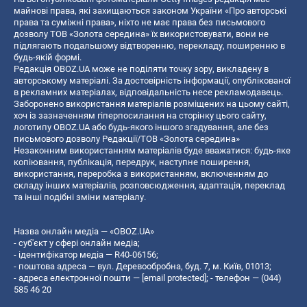
майнові права, які захищаються законом України «Про авторські
права та суміжні права», ніхто не має права без письмового
дозволу ТОВ «Золота середина» їх використовувати, вони не
підлягають подальшому відтворенню, перекладу, поширенню в
будь-якій формі.
Редакція OBOZ.UA може не поділяти точку зору, викладену в
авторському матеріалі. За достовірність інформації, опублікованої
в рекламних матеріалах, відповідальність несе рекламодавець.
Заборонено використання матеріалів розміщених на цьому сайті,
хоч із зазначенням гіперпосилання на сторінку цього сайту,
логотипу OBOZ.UA або будь-якого іншого згадування, але без
письмового дозволу Редакції/ТОВ «Золота середина»
Незаконним використанням матеріалів буде вважатися: будь-яке
копiювання, публiкацiя, передрук, наступне поширення,
використання, переробка з використанням, включенням до
складу інших матеріалів, розповсюдження, адаптація, переклад
та інші подібні зміни матеріалу.
Назва онлайн медіа — «OBOZ.UA»
- суб'єкт у сфері онлайн медіа;
- ідентифікатор медіа — R40-06156;
- поштова адреса — вул. Деревообробна, буд. 7, м. Київ, 01013;
- адреса електронної пошти —
[email protected]
; - телефон — (044)
585 46 20