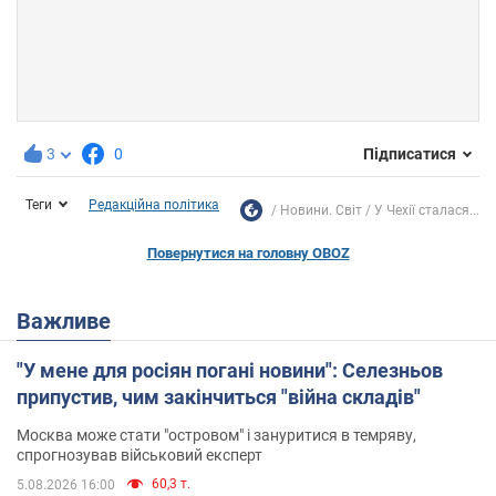
3
0
Підписатися
Теги
Редакційна політика
Новини. Світ
У Чехії сталася...
Повернутися на головну OBOZ
Важливе
"У мене для росіян погані новини": Селезньов
припустив, чим закінчиться "війна складів"
Москва може стати "островом" і зануритися в темряву,
спрогнозував військовий експерт
60,3 т.
5.08.2026 16:00