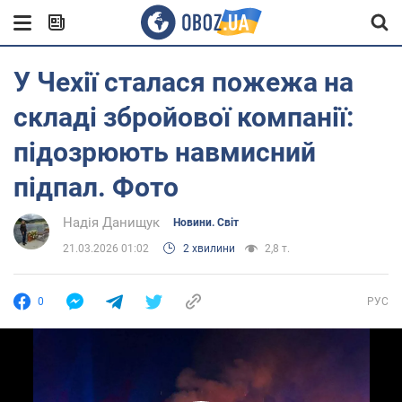
У Чехії сталася пожежа на
складі збройової компанії:
підозрюють навмисний
підпал. Фото
Надія Данищук
Новини. Світ
21.03.2026 01:02
2 хвилини
2,8 т.
0
РУС