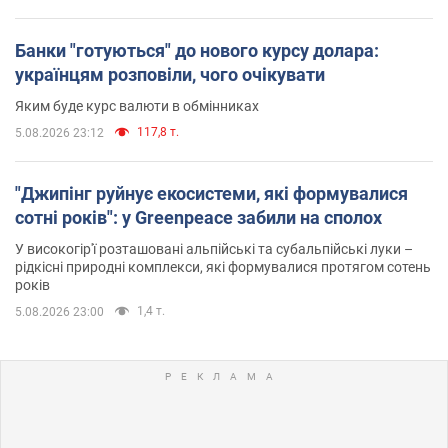
Банки "готуються" до нового курсу долара:
українцям розповіли, чого очікувати
Яким буде курс валюти в обмінниках
117,8 т.
5.08.2026 23:12
"Джипінг руйнує екосистеми, які формувалися
сотні років": у Greenpeace забили на сполох
У високогір'ї розташовані альпійські та субальпійські луки –
рідкісні природні комплекси, які формувалися протягом сотень
років
1,4 т.
5.08.2026 23:00