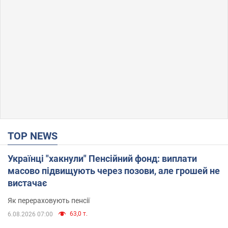
TOP NEWS
Українці "хакнули" Пенсійний фонд: виплати
масово підвищують через позови, але грошей не
вистачає
Як перераховують пенсії
63,0 т.
6.08.2026 07:00