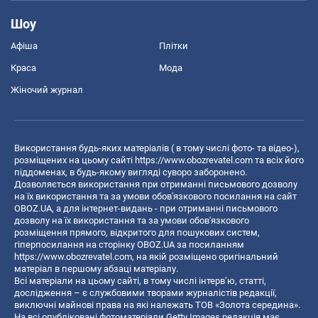
Шоу
Афіша
Плітки
Краса
Мода
Жіночий журнал
Використання будь-яких матеріалів ( в тому числі фото- та відео-),
розміщених на цьому сайті
https://www.obozrevatel.com
та всіх його
піддоменах, в будь-якому вигляді суворо заборонено.
Дозволяється використання при отриманні письмового дозволу
на їх використання та за умови обов'язкового посилання на сайт
OBOZ.UA, а для інтернет-видань - при отриманні письмового
дозволу на їх використання та за умови обов'язкового
розміщення прямого, відкритого для пошукових систем,
гіперпосилання на сторінку OBOZ.UA за посиланням
https://www.obozrevatel.com
, на якій розміщено оригінальний
матеріал в першому абзаці матеріалу.
Всі матеріали на цьому сайті, в тому числі інтерв’ю, статті,
дослідження – є службовими творами журналістів редакції,
виключні майнові права на які належать ТОВ «Золота середина».
На всі опубліковані фотоматеріали Getty Images редакція має