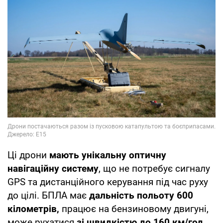
Ці дрони
мають унікальну оптичну
навігаційну систему
, що не потребує сигналу
GPS та дистанційного керування під час руху
до цілі. БПЛА має
дальність польоту 600
кілометрів,
працює на бензиновому двигуні,
може рухатися
зі швидкістю до 160 км/год
,