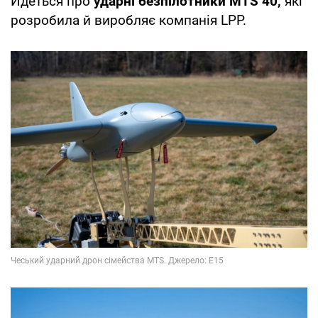
Йдеться про
ударні безпілотники MTS 40,
які
розробила й виробляє компанія LPP.