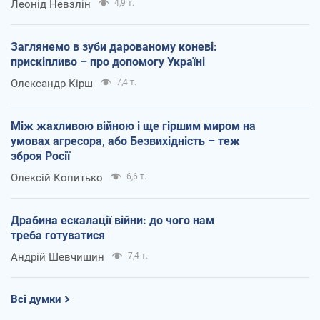
Леонід Невзлін
4,9 т.
Заглянемо в зуби дарованому коневі:
прискіпливо – про допомогу Україні
Олександр Кірш
7,4 т.
Між жахливою війною і ще гіршим миром на
умовах агресора, або Безвихідність – теж
зброя Росії
Олексій Копитько
6,6 т.
Драбина ескалації війни: до чого нам
треба готуватися
Андрій Шевчишин
7,4 т.
Всі думки