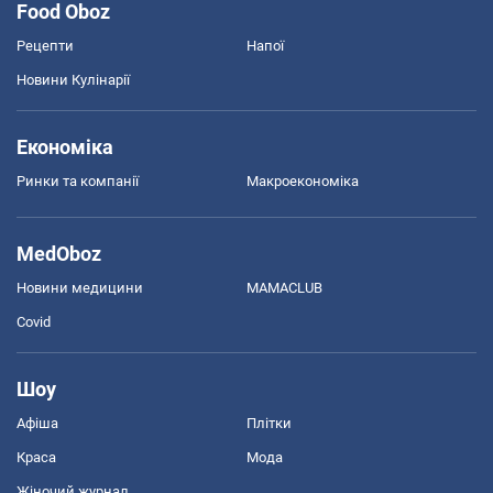
Food Oboz
Рецепти
Напої
Новини Кулінарії
Економіка
Ринки та компанії
Макроекономіка
MedOboz
Новини медицини
MAMACLUB
Covid
Шоу
Афіша
Плітки
Краса
Мода
Жіночий журнал