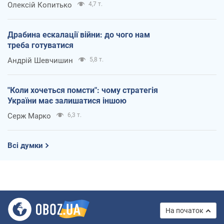
Олексій Копитько
4,7 т.
Драбина ескалації війни: до чого нам
треба готуватися
Андрій Шевчишин
5,8 т.
"Коли хочеться помсти": чому стратегія
України має залишатися іншою
Серж Марко
6,3 т.
Всі думки
На початок