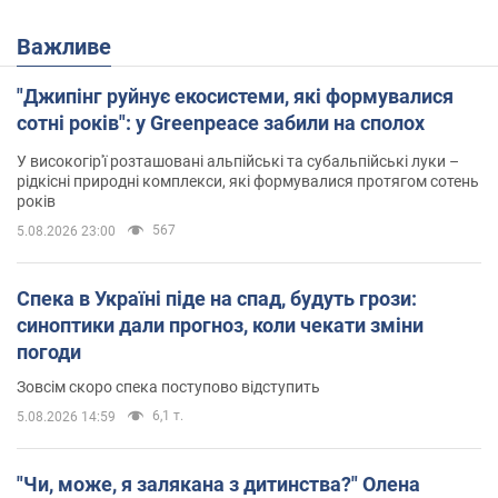
Важливе
"Джипінг руйнує екосистеми, які формувалися
сотні років": у Greenpeace забили на сполох
У високогір'ї розташовані альпійські та субальпійські луки –
рідкісні природні комплекси, які формувалися протягом сотень
років
567
5.08.2026 23:00
Спека в Україні піде на спад, будуть грози:
синоптики дали прогноз, коли чекати зміни
погоди
Зовсім скоро спека поступово відступить
6,1 т.
5.08.2026 14:59
"Чи, може, я залякана з дитинства?" Олена