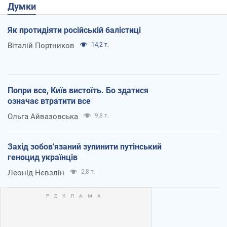
Думки
Як протидіяти російській балістиці
Віталій Портников
14,2 т.
Попри все, Київ вистоїть. Бо здатися
означає втратити все
Ольга Айвазовська
9,8 т.
Захід зобов'язаний зупинити путінський
геноцид українців
Леонід Невзлін
2,8 т.