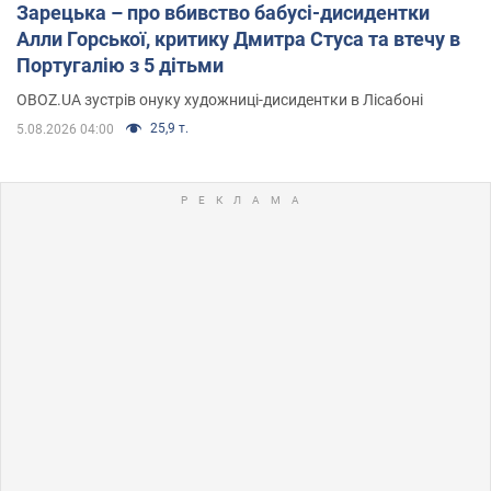
Зарецька – про вбивство бабусі-дисидентки
Алли Горської, критику Дмитра Стуса та втечу в
Португалію з 5 дітьми
OBOZ.UA зустрів онуку художниці-дисидентки в Лісабоні
25,9 т.
5.08.2026 04:00