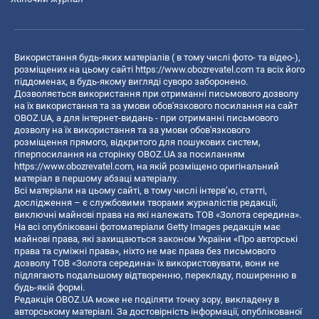
Використання будь-яких матеріалів ( в тому числі фото- та відео-),
розміщених на цьому сайті
https://www.obozrevatel.com
та всіх його
піддоменах, в будь-якому вигляді суворо заборонено.
Дозволяється використання при отриманні письмового дозволу
на їх використання та за умови обов'язкового посилання на сайт
OBOZ.UA, а для інтернет-видань - при отриманні письмового
дозволу на їх використання та за умови обов'язкового
розміщення прямого, відкритого для пошукових систем,
гіперпосилання на сторінку OBOZ.UA за посиланням
https://www.obozrevatel.com
, на якій розміщено оригінальний
матеріал в першому абзаці матеріалу.
Всі матеріали на цьому сайті, в тому числі інтерв’ю, статті,
дослідження – є службовими творами журналістів редакції,
виключні майнові права на які належать ТОВ «Золота середина».
На всі опубліковані фотоматеріали Getty Images редакція має
майнові права, які захищаються законом України «Про авторські
права та суміжні права», ніхто не має права без письмового
дозволу ТОВ «Золота середина» їх використовувати, вони не
підлягають подальшому відтворенню, перекладу, поширенню в
будь-якій формі.
Редакція OBOZ.UA може не поділяти точку зору, викладену в
авторському матеріалі. За достовірність інформації, опублікованої