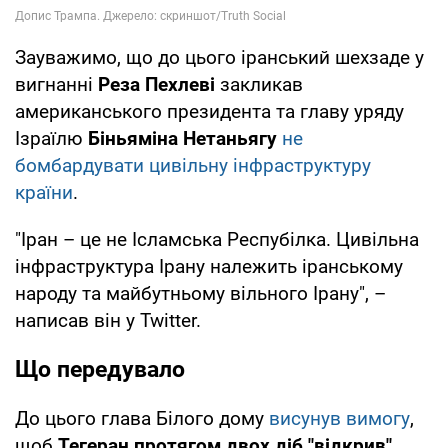
Зауважимо, що до цього іранський шехзаде у
вигнанні
Реза Пехлеві
закликав
американського президента та главу уряду
Ізраїлю
Біньяміна Нетаньягу
не
бомбардувати цивільну інфраструктуру
країни
.
"Іран – це не Ісламська Респубілка. Цивільна
інфраструктура Ірану належить іранському
народу та майбутньому вільного Ірану", –
написав він у Twitter.
Що передувало
До цього глава Білого дому
висунув вимогу
,
щоб
Тегеран протягом двох діб "відкрив"