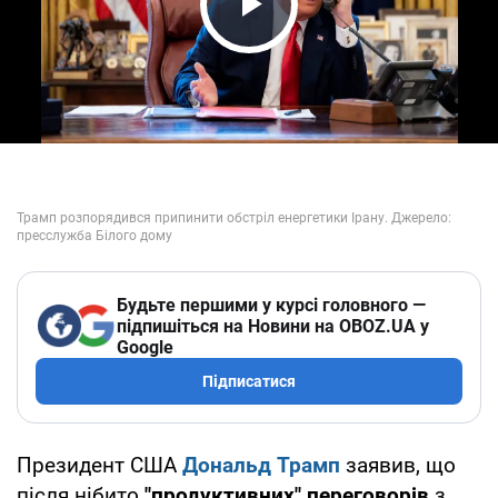
Play Video
Будьте першими у курсі головного —
підпишіться на Новини на OBOZ.UA у
Google
Підписатися
Президент США
Дональд Трамп
заявив, що
після нібито
"продуктивних" переговорів
з