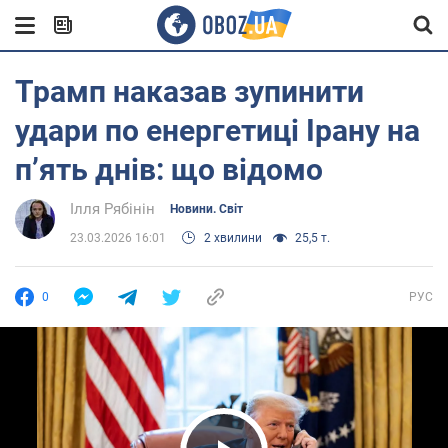
Трамп наказав зупинити
удари по енергетиці Ірану на
п’ять днів: що відомо
Ілля Рябінін
Новини. Світ
23.03.2026 16:01
2 хвилини
25,5 т.
0
РУС