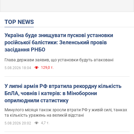
TOP NEWS
Україна буде знищувати пускові установки
російської балістики: Зеленський провів
засідання РНБО
Глава держави заявив, що установки будуть атаковані
129,0 т.
5.08.2026 18:04
У липні армія РФ втратила рекордну кількість
БпЛА, човнів і катерів: в Міноборони
оприлюднили статистику
Минулого місяця також зросли втрати РФ у живій силі, танках
та кількість уражень на великій відстані
4,7 т.
5.08.2026 20:02