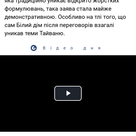
яка традиційно уникає відкрито жорстких
формулювань, така заява стала майже
демонстративною. Особливо на тлі того, що
сам Білий дім після переговорів взагалі
уникав теми Тайваню.
Відео дня
Play Video