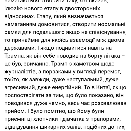
намагаються створити таку, я б сказав,
ілюзію нового етапу в двосторонніх
відносинах. Етапу, який визначається
намаганням домовитися, створити нормальні
рамки для подальшого якщо не співіснування,
то принаймні для якоїсь взаємодії між двома
державами. І якщо подивитися навіть на
Трампа, як він себе поводив на борту літака –
це був, звичайно, Трамп з хамством щодо
журналістів, з поразками у вигляді перемог,
тобто, як завжди, дуже наступальний, дуже
агресивний, дуже енергійний. То в Китаї, якщо
поспостерігати за тим, що було показано, він
поводився дуже чемно, весь час розхвалював
прийом. І було помітно, що йому були
приємні ці хлопчики і дівчатка з прапорами,
відвідування шикарних залів, подібних до тих,