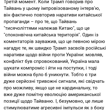
Третій момент. Коли Трамп говорив про
Тайвань у цьому імпровізованому інтерв’ю,
він фактично повторив наративи китайської
пропаганди – про те, що Тайвань
"тисячоліттями належав Китаю", що це
"споконвічна китайська територія". Один із
коментаторів зауважив, що це певною мірою
нагадує те, як швидко Трамп засвоїв російські
наративи щодо війни проти України: мовляв,
конфлікт був спровокований, Україна мала
шукати компроміс і йти на поступки, і тоді
війни можна було б уникнути. Тобто є три
дуже серйозні тривожні сигнали, які свідчать
про можливу, якщо ще не кардинальну, то
вже дуже помітну еволюцію американської
позиції щодо Тайваню. І, безумовно, це лише
стимулюватиме агресивні імпульси як з боку