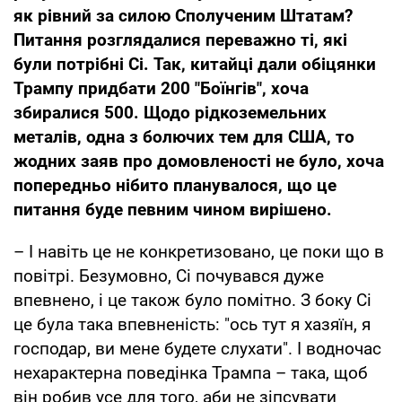
як рівний за силою Сполученим Штатам?
Питання розглядалися переважно ті, які
були потрібні Сі. Так, китайці дали обіцянки
Трампу придбати 200 "Боїнгів", хоча
збиралися 500.
Щодо рідкоземельних
металів, одна з болючих тем для США, то
жодних заяв про домовленості не було, хоча
попередньо нібито планувалося, що це
питання буде певним чином вирішено.
– І навіть це не конкретизовано, це поки що в
повітрі. Безумовно, Сі почувався дуже
впевнено, і це також було помітно. З боку Сі
це була така впевненість: "ось тут я хазяїн, я
господар, ви мене будете слухати". І водночас
нехарактерна поведінка Трампа – така, щоб
він робив усе для того, аби не зіпсувати