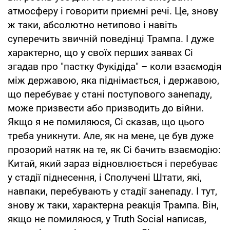
атмосферу і говорити приємні речі. Це, знову
ж таки, абсолютно нетипово і навіть
суперечить звичній поведінці Трампа. І дуже
характерно, що у своїх перших заявах Сі
згадав про "пастку Фукідіда" – коли взаємодія
між державою, яка піднімається, і державою,
що перебуває у стані поступового занепаду,
може призвести або призводить до війни.
Якщо я не помиляюся, Сі сказав, що цього
треба уникнути. Але, як на мене, це був дуже
прозорий натяк на те, як Сі бачить взаємодію:
Китай, який зараз відновлюється і перебуває
у стадії піднесення, і Сполучені Штати, які,
навпаки, перебувають у стадії занепаду. І тут,
знову ж таки, характерна реакція Трампа. Він,
якщо не помиляюся, у Truth Social написав,