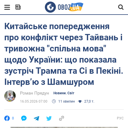
Китайське попередження
про конфлікт через Тайвань і
тривожна "спільна мова"
щодо України: що показала
зустріч Трампа та Сі в Пекіні.
Інтерв’ю з Шамшуром
Роман Прядун
Новини. Світ
16.05.2026 07:00
11 хвилин
27,0 т.
0
РУС