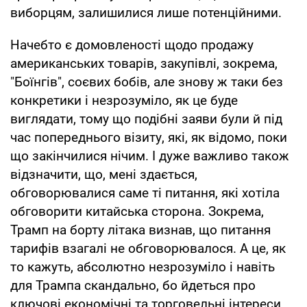
виборцям, залишилися лише потенційними.
Начебто є домовленості щодо продажу
американських товарів, закупівлі, зокрема,
"Боїнгів", соєвих бобів, але знову ж таки без
конкретики і незрозуміло, як це буде
виглядати, тому що подібні заяви були й під
час попереднього візиту, які, як відомо, поки
що закінчилися нічим. І дуже важливо також
відзначити, що, мені здається,
обговорювалися саме ті питання, які хотіла
обговорити китайська сторона. Зокрема,
Трамп на борту літака визнав, що питання
тарифів взагалі не обговорювалося. А це, як
то кажуть, абсолютно незрозуміло і навіть
для Трампа скандально, бо йдеться про
ключові економічні та торговельні інтереси