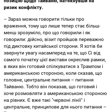
позицію щодо Тайваню, натякнувши на
ризик конфлікту.
– Зараз можна говорити тільки про
враження, тому що лише тепер стає більш-
менш зрозуміло, про що говорили і як
говорили: дійсно, візит пройшов переважно
під диктовку китайської сторони. Я хотів би
звернути увагу насамперед на те, що Сі від
самого початку цієї вистави окреслив рамки,
в яких він готовий спілкуватися з Трампом і
американською стороною, коли сказав, що
головне, центральне питання – питання
Тайваню. Тобто він показав, що готовий і
хоче розмовляти з американською стороною
на рівних. Є вже такі "червоні лінії" і
центральне, принципове для нього питання –