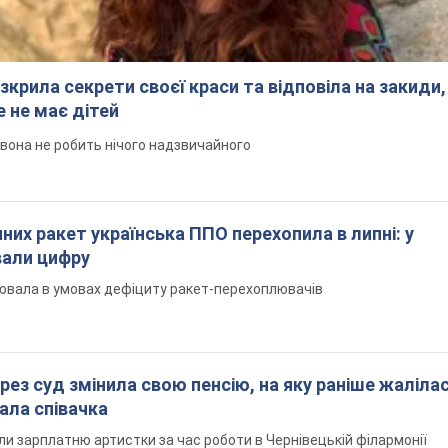
зкрила секрети своєї краси та відповіла на закиди,
 не має дітей
 вона не робить нічого надзвичайного
них ракет українська ППО перехопила в липні: у
вали цифру
ювала в умовах дефіциту ракет-перехоплювачів
рез суд змінила свою пенсію, на яку раніше жалілас
ала співачка
ли зарплатню артистки за час роботи в Чернівецькій філармонії