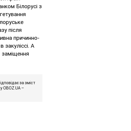
нком Білорусі з
ргетування
ілоруське
зу після
Дивна причинно-
в закуліссі. А
о заміщення
ідповідає за зміст
ку OBOZ.UA –