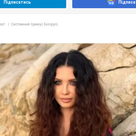
Підписатись
Підписа
віт
Системний примус Білорусі...