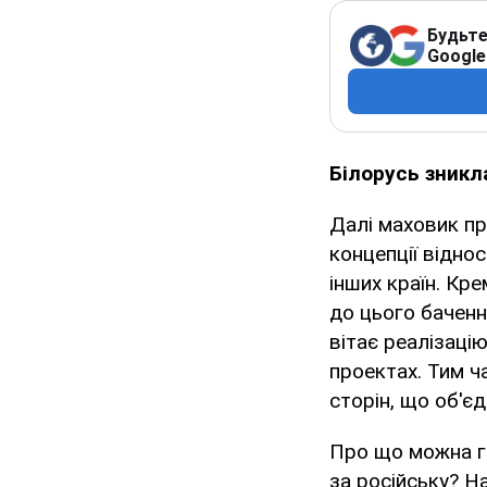
Будьте
Google
Білорусь зникла
Далі маховик пр
концепції відно
інших країн. Кре
до цього баченн
вітає реалізаці
проектах. Тим ч
сторін, що об'єд
Про що можна го
за російську? Н