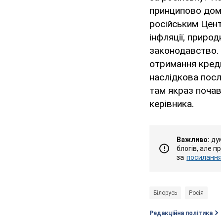
принципово домо
російським Цен
інфляції, приро
законодавство. 
отримання креди
наслідкова послі
там якраз поча
керівника.
Важливо:
дум
блогів, але п
за
посиланням
Білорусь
Росія
Редакційна політика