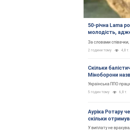
50-річна Lama ро
молодість, адже
За словами співачки,
2 години тому
4,8 т.
Скільки балістич
Міноборони наз
Українська ППО прац
5 годин тому
6,8 т.
Ауріка Ротару че
скільки отримув
У виплату не врахува