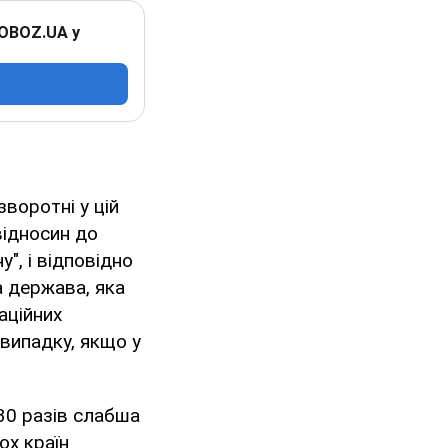
 OBOZ.UA у
воротні у цій
відносин до
", і відповідно
а держава, яка
аційних
 випадку, якщо у
30 разів слабша
ох країн