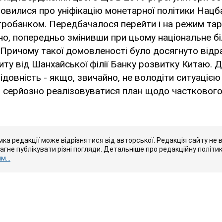
вилися про уніфікацію монетарної політики Нацба
тробанком. Передбачалося перейти і на режим та
дно, попередньо змінивши при цьому національне б
Причому такої домовленості було досягнуто відра
ту від Шанхайської філії Банку розвитку Китаю. 
довність - якщо, звичайно, не володіти ситуацією 
в серйозно реалізовуватися план щодо частковог
ка редакції може відрізнятися від авторської. Редакція сайту не в
рагне публікувати різні погляди. Детальніше про редакційну політи
...