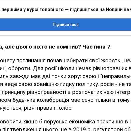
 першими у курсі головного — підпишіться на Новини на
Підписатися
, але цього ніхто не помітив? Частина 7.
оцесу поглинання почав набирати свої жорсткі, нез
син, обороти. Для росії ніколи немає рівноправних 
мль завжди має дві точки зору: свою і "неправильну
я веде свою зовнішню гидку політику. росія - не т
ю принципу рівноправності в розпочатих нею інтегр
асом будь-яка колаборація має сенс тільки в тому
нуються, рівні права і голос.
ворити, якщо білоруська економіка практично в 
а підтвердження цього ще в 2019 р. регулятори об