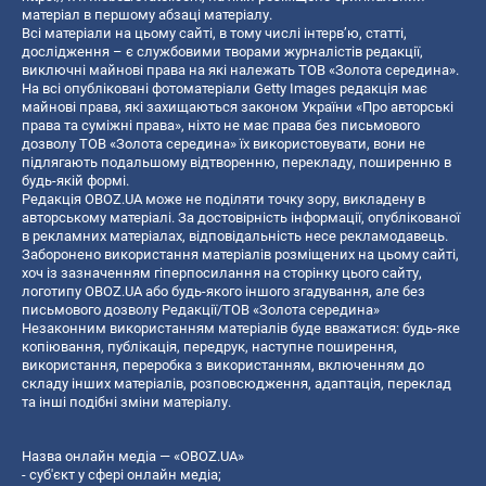
матеріал в першому абзаці матеріалу.
Всі матеріали на цьому сайті, в тому числі інтерв’ю, статті,
дослідження – є службовими творами журналістів редакції,
виключні майнові права на які належать ТОВ «Золота середина».
На всі опубліковані фотоматеріали Getty Images редакція має
майнові права, які захищаються законом України «Про авторські
права та суміжні права», ніхто не має права без письмового
дозволу ТОВ «Золота середина» їх використовувати, вони не
підлягають подальшому відтворенню, перекладу, поширенню в
будь-якій формі.
Редакція OBOZ.UA може не поділяти точку зору, викладену в
авторському матеріалі. За достовірність інформації, опублікованої
в рекламних матеріалах, відповідальність несе рекламодавець.
Заборонено використання матеріалів розміщених на цьому сайті,
хоч із зазначенням гіперпосилання на сторінку цього сайту,
логотипу OBOZ.UA або будь-якого іншого згадування, але без
письмового дозволу Редакції/ТОВ «Золота середина»
Незаконним використанням матеріалів буде вважатися: будь-яке
копiювання, публiкацiя, передрук, наступне поширення,
використання, переробка з використанням, включенням до
складу інших матеріалів, розповсюдження, адаптація, переклад
та інші подібні зміни матеріалу.
Назва онлайн медіа — «OBOZ.UA»
- суб'єкт у сфері онлайн медіа;