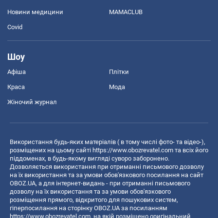
Новини медицини
MAMACLUB
Covid
Шоу
Афіша
Плітки
Краса
Мода
Жіночий журнал
Використання будь-яких матеріалів ( в тому числі фото- та відео-),
розміщених на цьому сайті
https://www.obozrevatel.com
та всіх його
піддоменах, в будь-якому вигляді суворо заборонено.
Дозволяється використання при отриманні письмового дозволу
на їх використання та за умови обов'язкового посилання на сайт
OBOZ.UA, а для інтернет-видань - при отриманні письмового
дозволу на їх використання та за умови обов'язкового
розміщення прямого, відкритого для пошукових систем,
гіперпосилання на сторінку OBOZ.UA за посиланням
https://www.obozrevatel.com
, на якій розміщено оригінальний