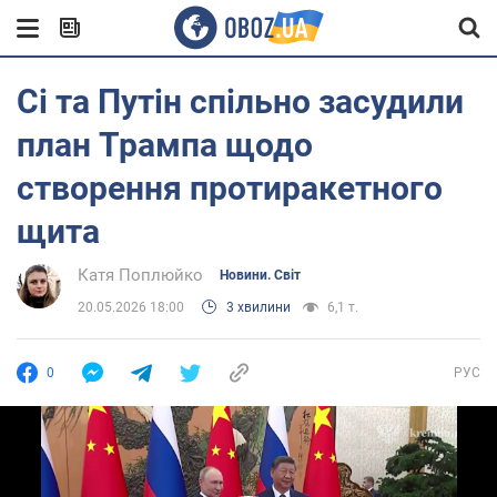
Сі та Путін спільно засудили
план Трампа щодо
створення протиракетного
щита
Катя Поплюйко
Новини. Світ
20.05.2026 18:00
3 хвилини
6,1 т.
0
РУС