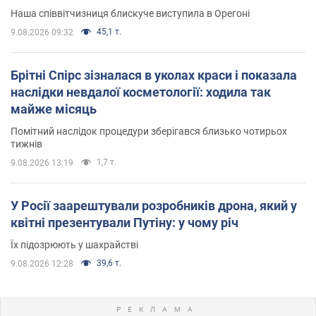
Наша співвітчизниця блискуче виступила в Орегоні
45,1 т.
9.08.2026 09:32
Брітні Спірс зізналася в уколах краси і показала
наслідки невдалої косметології: ходила так
майже місяць
Помітний наслідок процедури зберігався близько чотирьох
тижнів
1,7 т.
9.08.2026 13:19
У Росії заарештували розробників дрона, який у
квітні презентували Путіну: у чому річ
Їх підозрюють у шахрайстві
39,6 т.
9.08.2026 12:28