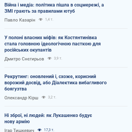
Війна і медіа: політика пішла в соцмережі, а
ЗМІ грають за правилами ютуб
Павло Казарін
1,4 т.
У полоні власних міфів: як Костянтинівка
стала головною ідеологічною пасткою для
російських окупантів
Дмитро Снєгирьов
3,9 т.
Рекрутинг: оновлений і, схоже, корисний
ворожий досвід, або Діалектика вибагливого
боягузтва
Олександр Кірш
3,2 т.
Ні зброї, ні людей: як Лукашенко будує
нову армію
Ігар Тишкевич
17,3 т.