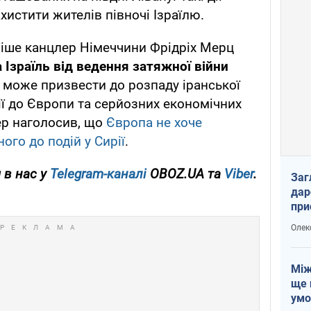
хистити жителів півночі Ізраїлю.
ніше канцлер Німеччини Фрідріх Мерц
 Ізраїль від ведення затяжної війни
т може призвести до розпаду іранської
ії до Європи та серйозних економічних
ер наголосив, що
Європа не хоче
ого до подій у Сирії
.
 в нас у
Telegram-каналі
OBOZ.UA та
Viber
.
Заг
дар
при
доп
Олек
Між
ще 
умо