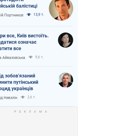
ійській балістиці
13,9 т.
лій Портников
ри все, Київ вистоїть.
здатися означає
атити все
9,6 т.
а Айвазовська
ід зобов'язаний
инити путінський
оцид українців
2,6 т.
ід Невзлін