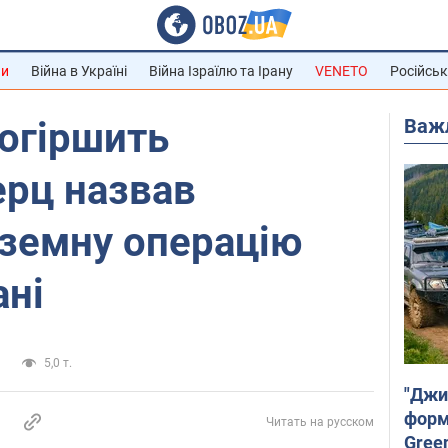
ни
Війна в Україні
Війна Ізраїлю та Ірану
VENETO
Російськ
Важ
огіршить
ерц назвав
земну операцію
ані
и
5,0 т.
"Джи
форму
Читать на русском
Gree