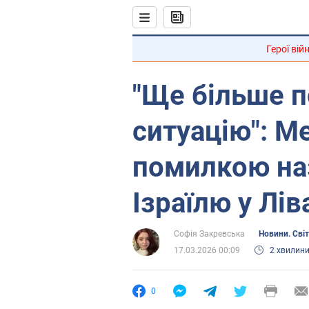
Герої вій
"Ще більше п
ситуацію": М
помилкою на
Ізраїлю у Лів
Софія Закревська
Новини. Світ
17.03.2026 00:09
2 хвилин
0