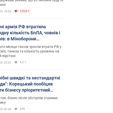
ані
120,6 т.
26 18:04
пні армія РФ втратила
дну кількість БпЛА, човнів і
рів: в Міноборони
люднили статистику
го місяця також зросли втрати РФ у
силі, танках та кількість уражень на
й відстані
4,4 т.
26 20:02
рібні швидкі та нестандартні
оди": Корецький пообіцяв
ти бізнесу пріоритетний
уп до наявних складських
 так, бізнес після обстрілів отримає
іщень
имку
699
26 00:08