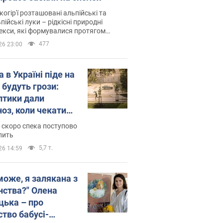
когір'ї розташовані альпійські та
пійські луки – рідкісні природні
си, які формувалися протягом
 років
477
26 23:00
 в Україні піде на
 будуть грози:
птики дали
ноз, коли чекати
и погоди
 скоро спека поступово
пить
5,7 т.
26 14:59
може, я залякана з
нства?" Олена
цька – про
ство бабусі-