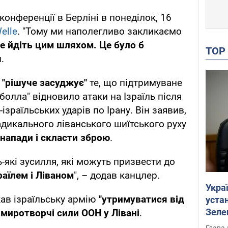
онференції в Берліні в понеділок, 16
elle
. "Тому ми наполегливо закликаємо
е йдіть цим шляхом. Це було б
TO
.
 "рішуче засуджує"
те, що підтримуване
олла" відновило атаки на Ізраїль після
ізраїльських ударів по Ірану. Він заявив,
дикального ліванського шиїтського руху
напади і скласти зброю
.
-які зусилля, які можуть призвести до
раїлем і Ліваном
", – додав канцлер.
Укра
ав ізраїльську армію
"утримуватися від
устан
Зеле
а миротворчі сили ООН у Лівані
.
Глава 