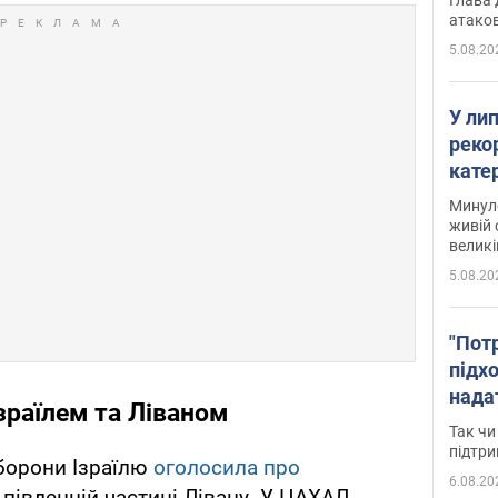
атаков
5.08.20
У ли
рекор
кате
опри
Минуло
живій 
великі
5.08.20
"Пот
підх
нада
зраїлем та Ліваном
дост
Так чи
прим
підтр
оборони Ізраїлю
оголосила про
6.08.20
 південній частині Лівану. У ЦАХАЛ