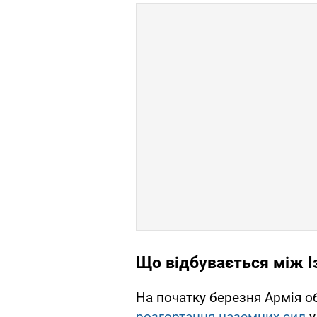
Що відбувається між І
На початку березня Армія 
розгортання наземних сил
у