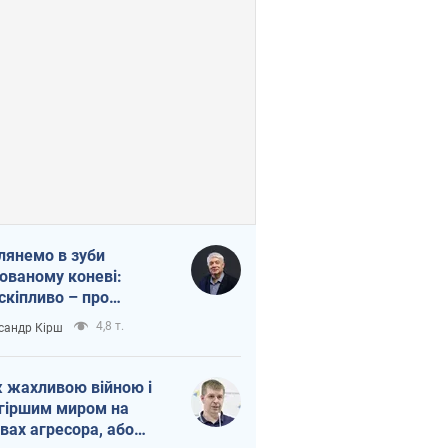
лянемо в зуби
ованому коневі:
скіпливо – про
омогу Україні
4,8 т.
сандр Кірш
 жахливою війною і
гіршим миром на
вах агресора, або