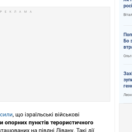
рос
Віта
Поп
Бо 
втр
Ольг
Зах
зуп
ген
Леон
осили
, що ізраїльські військові
и опорних пунктів терористичного
зташованих на півдні Лівану. Такі дії