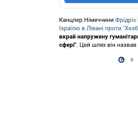
Канцлер Німеччини
Фрідріх
Ізраїлю в Лівані проти "Хез
вкрай напружену гуманітарн
сфері"
. Цей шлях він назва
В