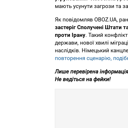
мають усунути загрози та за
Як повідомляв OBOZ.UA, ра
застеріг Сполучені Штати та
проти Ірану
. Такий конфлік
держави, нової хвилі міграц
наслідків. Німецький канцл
повторення сценарію, подібн
Лише
перевірена інформація
Не ведіться на фейки!