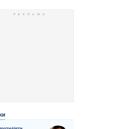
ки
протидіяти