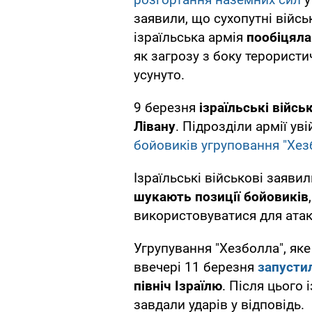
заявили, що сухопутні війс
ізраїльська армія
пообіцяла
як загрозу з боку терористич
усунуто.
9 березня
ізраїльські війсь
Лівану
. Підрозділи армії у
бойовиків угруповання "Хез
Ізраїльські військові заяви
шукають позиції бойовиків
використовуватися для атак
Угрупування "Хезболла", як
ввечері 11 березня
запусти
північ Ізраїлю
. Після цього 
завдали ударів у відповідь.