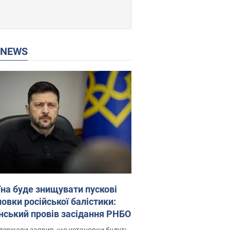
P NEWS
їна буде знищувати пускові
овки російської балістики:
нський провів засідання РНБО
держави заявив, що установки будуть