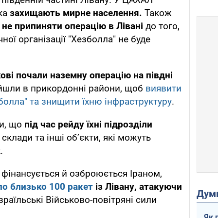
ька
захищають мирне населення.
Також
 не припиняти операцію в Лівані
до того,
ної організації "Хезболла" не буде
кові почали наземну операцію на півдні
війшли в прикордонні райони, щоб
виявити
болла" та знищити їхню інфраструктуру
.
ли, що
під час рейду їхні підрозділи
, склади та інші об’єкти, які можуть
.
е фінансується й озброюється Іраном,
ло близько 100 ракет
із Лівану, атакуючи
Дум
ізраїльські Військово-повітряні сили
Як 