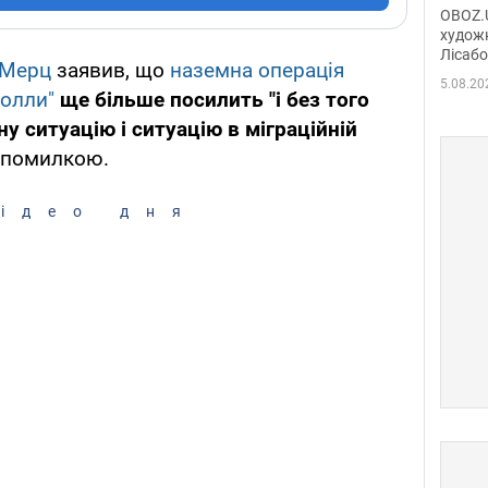
диси
OBOZ.U
Горсь
художн
Лісабо
Дмит
 Мерц
заявив, що
наземна операція
в По
5.08.20
болли"
ще більше посилить "і без того
у ситуацію і ситуацію в міграційній
в помилкою.
ідео дня