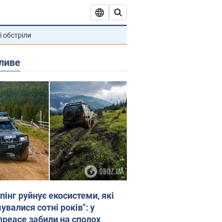
і обстріли
ливе
пінг руйнує екосистеми, які
валися сотні років": у
npeace забили на сполох