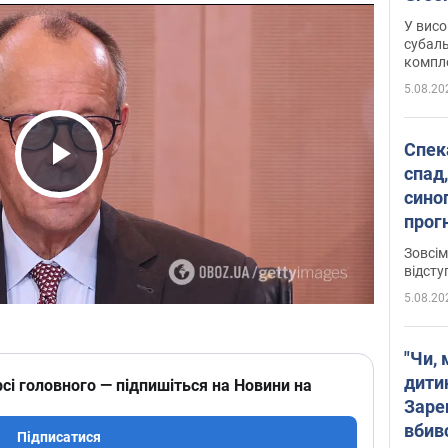
У висо
субаль
комплек
сотень
5.08.20
Спека
спад,
Play Video
сино
прог
змін
Зовсім
відсту
5.08.20
"Чи, 
дити
сі головного — підпишіться на Новини на
Заре
вбив
Підписатися