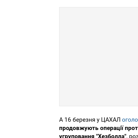
А 16 березня у ЦАХАЛ
огол
продовжують операції прот
угруповання "Хезболла"
, ро