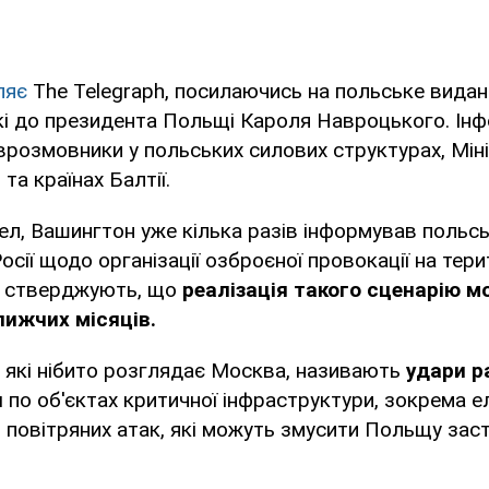
ляє
The Telegraph, посилаючись на польське видан
кі до президента Польщі Кароля Навроцького. Ін
врозмовники у польських силових структурах, Міні
та країнах Балтії.
л, Вашингтон уже кілька разів інформував польс
сії щодо організації озброєної провокації на тери
и стверджують, що
реалізація такого сценарію 
ижчих місяців.
, які нібито розглядає Москва, називають
удари р
и
по об'єктах критичної інфраструктури, зокрема е
ю повітряних атак, які можуть змусити Польщу зас