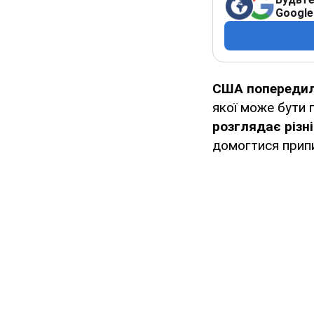
Google
США попереди
якої може бути 
розглядає різні
домогтися припи