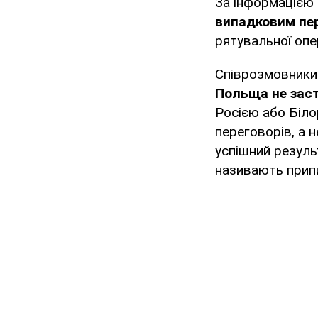
За інформацією
випадковим пе
рятувальної опе
Співрозмовники
Польща не заст
Росією або Біло
переговорів, а н
успішний резуль
називають припи