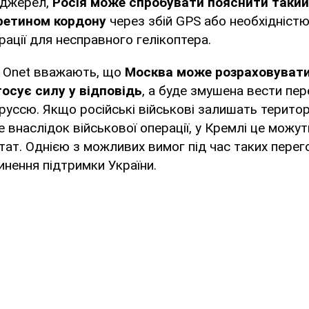
 джерел,
Росія може спробувати пояснити такий
ретином кордону
через збій GPS або необхідніст
рації для несправного гелікоптера.
 Onet вважають, що
Москва може розраховувати
осує силу у відповідь
, а буде змушена вести пе
руссю. Якщо російські військові залишать терито
е внаслідок військової операції, у Кремлі це можут
тат. Однією з можливих вимог під час таких пере
нення підтримки України.