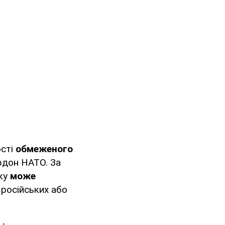
ості
обмеженого
рдон НАТО. За
дку
може
російських або