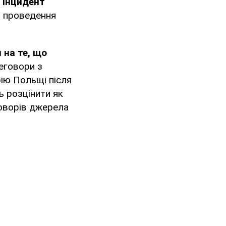
 інцидент
ю проведення
 на те, що
реговори з
рію Польщі після
ь розцінити як
говорів джерела