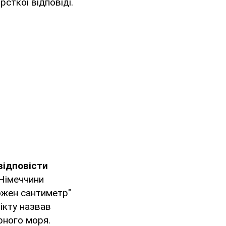
рсткої відповіді.
ідповісти
Німеччини
ожен сантиметр"
лікту назвав
рного моря.