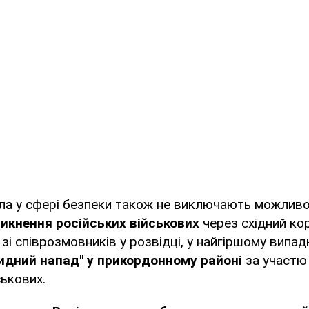
ла у сфері безпеки також не виключають можлив
икнення російських військових
через східний ко
зі співрозмовників у розвідці, у найгіршому випа
ридний напад" у прикордонному районі
за участю 
ськових.