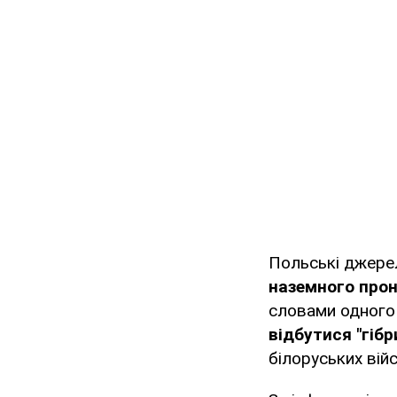
Польські джере
наземного прон
словами одного 
відбутися "гіб
білоруських вій