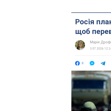
Росія пла
щоб перев
Марія Дроф
3.07.2026 12:2
0