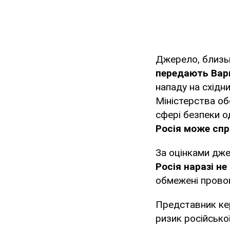
Джерело, близь
передають Варш
нападу на схід
Міністерства об
сфері безпеки од
Росія може спр
За оцінками дже
Росія наразі н
обмежені провок
Представник ке
ризик російсько