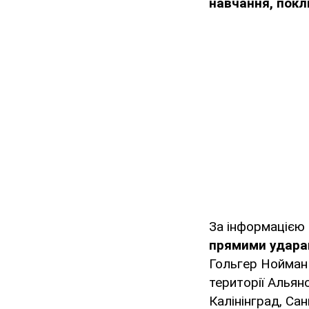
навчання, пок
За інформацією T
прямими ударам
Гольгер Нойман 
території Альян
Калінінград, Са