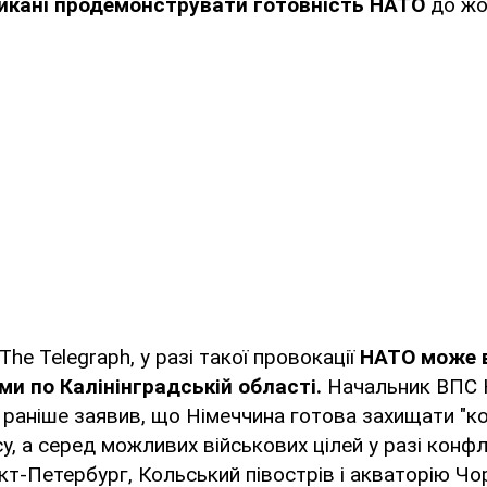
ликані продемонструвати готовність НАТО
до жо
he Telegraph, у разі такої провокації
НАТО може в
и по Калінінградській області.
Начальник ВПС 
раніше заявив, що Німеччина готова захищати "к
су, а серед можливих військових цілей у разі конф
нкт-Петербург, Кольський півострів і акваторію Чо