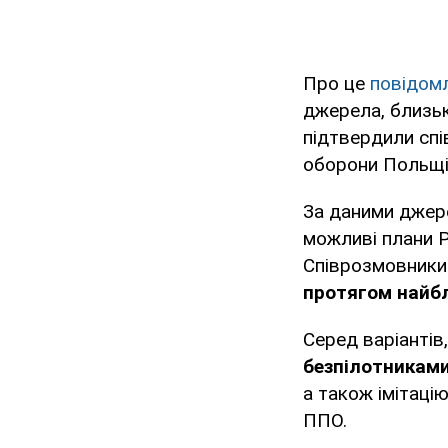
Про це
повідом
джерела, близь
підтвердили спі
оборони Польщі 
За даними джере
можливі плани Ро
Співрозмовник
протягом найбл
Серед варіантів
безпілотникам
а також імітаці
ППО.