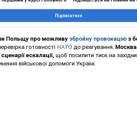
Підписатися
ли Польщу про можливу
збройну провокацію
з б
перевірка готовності
НАТО
до реагування.
Москва
 сценарії ескалації,
щоб посилити тиск на західни
нення військової допомоги Україні.