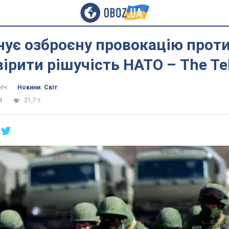
нує озброєну провокацію прот
ірити рішучість НАТО – The Te
ич
Новини. Світ
4
21,7 т.