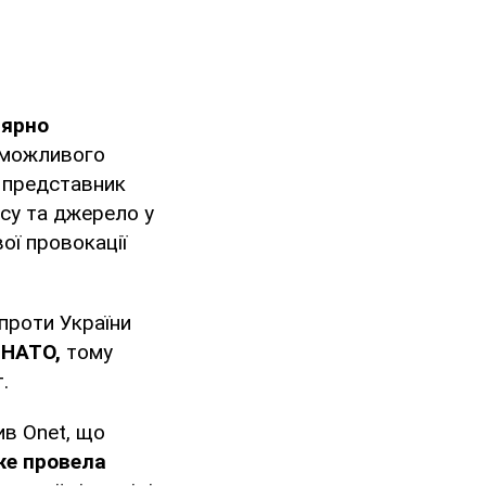
лярно
можливого
 представник
нсу та джерело у
вої провокації
 проти України
з НАТО,
тому
.
в Onet, що
е провела