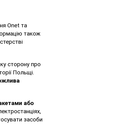
ня Onet та
формацію також
стерстві
ьку сторону про
торії Польщі.
можлива
акетами або
лектростанціях,
тосувати засоби