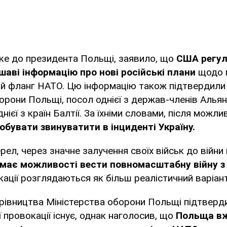
ке до президента Польщі, заявило, що
США регу
аві інформацію про нові російські плани
щодо 
ний фланг НАТО. Цю інформацію також підтвердили
орони Польщі, посол однієї з держав-членів Алья
нієї з країн Балтії. За їхніми словами, після можли
обувати звинуватити в інциденті Україну.
рел, через значне залучення своїх військ до війни
е має можливості вести повномасштабну війну 
ації розглядаються як більш реалістичний варіант
рівництва Міністерства оборони Польщі підтверди
ї провокації існує, однак наголосив, що
Польща вж