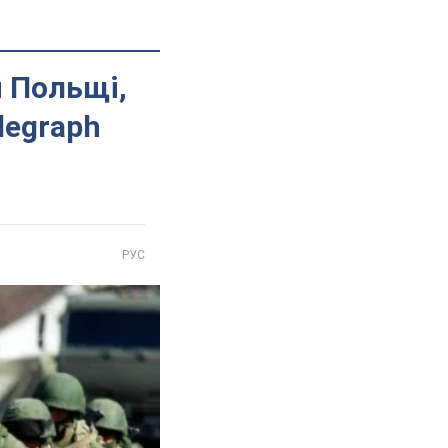
и Польщі,
legraph
РУС