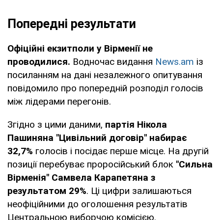
Попередні результати
Офіційні екзитполи у Вірменії не
проводилися.
Водночас видання
News.am
із
посиланням на дані незалежного опитування
повідомило про попередній розподіл голосів
між лідерами перегонів.
Згідно з цими даними,
партія Нікола
Пашиняна "Цивільний договір" набирає
32,7%
голосів і посідає перше місце. На другій
позиції перебуває проросійський блок
"Сильна
Вірменія" Самвела Карапетяна з
результатом 29%
. Ці цифри залишаються
неофіційними до оголошення результатів
Центральною виборчою комісією.