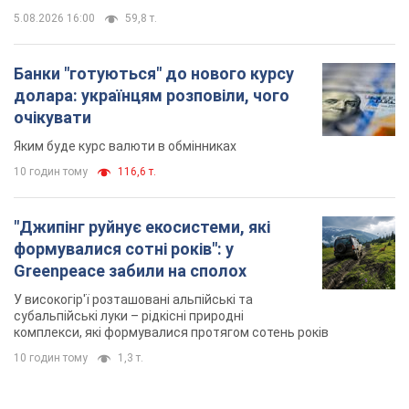
5.08.2026 16:00
59,8 т.
Банки "готуються" до нового курсу
долара: українцям розповіли, чого
очікувати
Яким буде курс валюти в обмінниках
10 годин тому
116,6 т.
"Джипінг руйнує екосистеми, які
формувалися сотні років": у
Greenpeace забили на сполох
У високогір'ї розташовані альпійські та
субальпійські луки – рідкісні природні
комплекси, які формувалися протягом сотень років
10 годин тому
1,3 т.