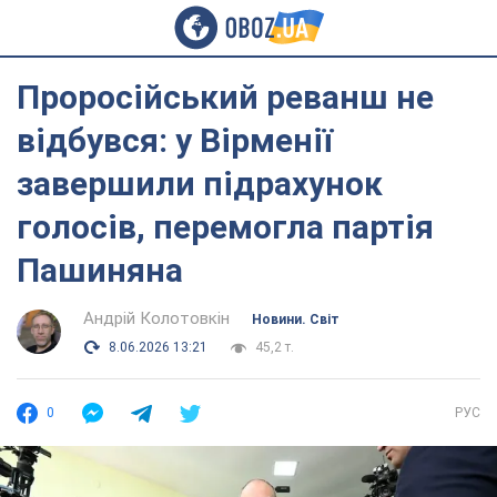
Проросійський реванш не
відбувся: у Вірменії
завершили підрахунок
голосів, перемогла партія
Пашиняна
Андрій Колотовкін
Новини. Світ
8.06.2026 13:21
45,2 т.
0
РУС