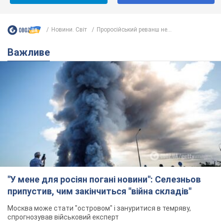
Новини. Світ
Проросійський реванш не...
Важливе
"У мене для росіян погані новини": Селезньов
припустив, чим закінчиться "війна складів"
Москва може стати "островом" і зануритися в темряву,
спрогнозував військовий експерт