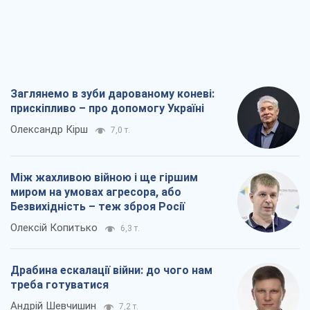
Заглянемо в зуби дарованому коневі:
прискіпливо – про допомогу Україні
Олександр Кірш
7,0 т.
Між жахливою війною і ще гіршим
миром на умовах агресора, або
Безвихідність – теж зброя Росії
Олексій Копитько
6,3 т.
Драбина ескалації війни: до чого нам
треба готуватися
Андрій Шевчишин
7,2 т.