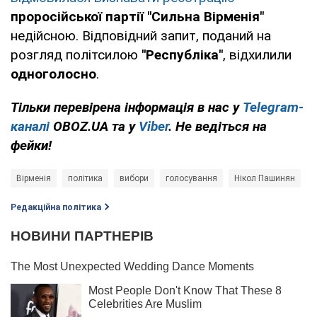
проросійської партії "Сильна Вірменія"
недійсною. Відповідний запит, поданий на
розгляд політсилою
"Республіка"
, відхилили
одноголосно
.
Тільки перевірена інформація в нас у
Telegram-
каналі
OBOZ.UA та у
Viber
. Не ведіться на
фейки!
Вірменія
політика
вибори
голосування
Нікол Пашинян
Редакційна політика