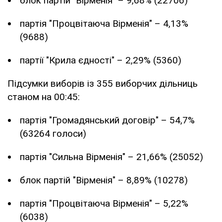
блок партій "Вірменія" – 9,68% (22706)
партія "Процвітаюча Вірменія" – 4,13%
(9688)
партії "Крила єдності" – 2,29% (5360)
Підсумки виборів із 355 виборчих дільниць
станом на 00:45:
партія "Громадянський договір" – 54,7%
(63264 голоси)
партія "Сильна Вірменія" – 21,66% (25052)
блок партій "Вірменія" – 8,89% (10278)
партія "Процвітаюча Вірменія" – 5,22%
(6038)