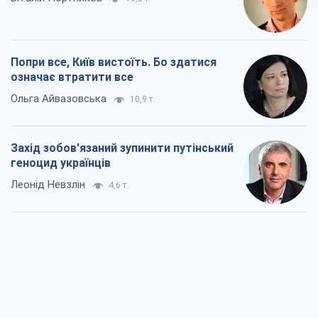
Попри все, Київ вистоїть. Бо здатися
означає втратити все
Ольга Айвазовська
10,9 т.
Захід зобов'язаний зупинити путінський
геноцид українців
Леонід Невзлін
4,6 т.