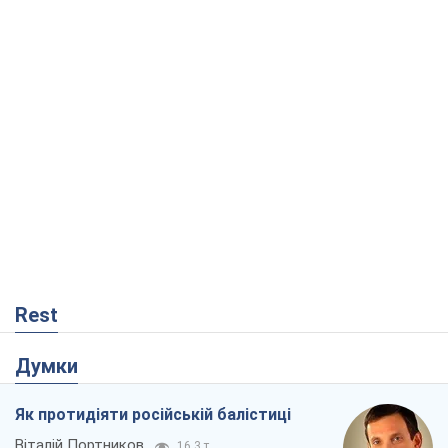
Rest
Думки
Як протидіяти російській балістиці
Віталій Портников
16,3 т.