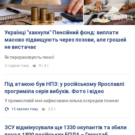
Українці "хакнули" Пенсійний фонд: виплати
масово підвищують через позови, але грошей
не вистачає
Як перераховують пенсії
2 години тому
51,4 т.
Під атакою був НПЗ: у російському Ярославлі
прогриміла серія вибухів. Фото і відео
У промисловій зоні зафіксовано кілька осередків пожежі
15 хвилин тому
3,5 т.
ЗСУ відмінусували ще 1330 окупантів та збили
понад 1800 російських БПЛА – Генштаб