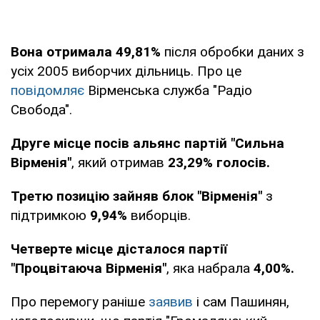
Вона отримала 49,81%
після обробки даних з
усіх 2005 виборчих дільниць. Про це
повідомляє
Вірменська служба "Радіо
Свобода".
Друге місце посів альянс партій "Сильна
Вірменія"
, який отримав
23,29% голосів.
Третю позицію зайняв блок "Вірменія"
з
підтримкою
9,94%
виборців.
Четверте місце дісталося партії
"Процвітаюча Вірменія"
, яка набрала
4,00%.
Про перемогу раніше
заявив
і сам Пашинян,