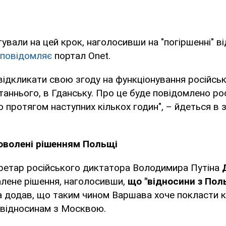
гували на цей крок, наголосивши на "погіршенні" в
повідомляє
портал Onet.
відкликати свою згоду на функціонування російсь
таннього, в Гданську. Про це буде повідомлено рос
 протягом наступних кількох годин", – йдеться в з
оволені рішенням Польщі
ретар російського диктатора Володимира Путіна
алене рішення, наголосивши,
що
"відносини з По
 додав, що таким чином Варшава хоче покласти к
відносинам з Москвою.