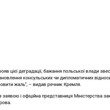
рояв цієї деградації, бажання польської влади звес
ановлення консульських чи дипломатичних відно
овити жаль", – видав речник Кремля.
з заявою і офіційна представниця Міністерства з
рова.