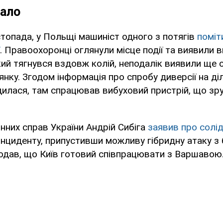
ало
стопада, у Польщі машиніст одного з потягів
поміт
. Правоохоронці оглянули місце події та виявили
який тягнувся вздовж колій, неподалік виявили ще 
нку. Згодом інформація про спробу диверсії на ді
илася, там спрацював вибуховий пристрій, що зр
нних справ України Андрій Сибіга
заявив про солід
інциденту, припустивши можливу гібридну атаку з б
одав, що Київ готовий співпрацювати з Варшавою