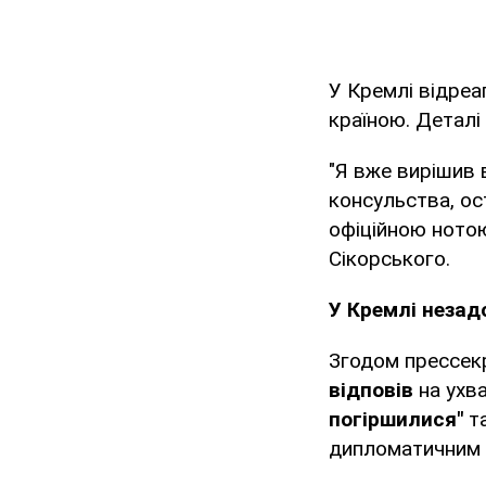
У Кремлі відреа
країною. Деталі
"Я вже вирішив 
консульства, ос
офіційною нотою
Сікорського.
У Кремлі незад
Згодом прессек
відповів
на ухв
погіршилися"
та
дипломатичним 