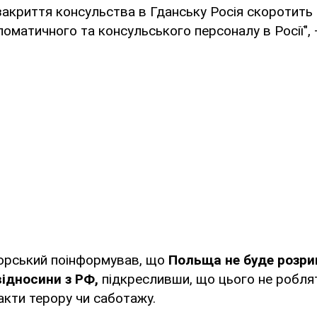
 закриття консульства в Гданську Росія скоротить 
оматичного та консульського персоналу в Росії", 
корський поінформував, що
Польща не буде розри
ідносини з РФ,
підкресливши, що цього не роблять
акти терору чи саботажу.