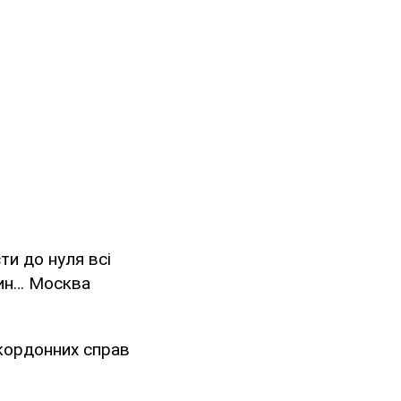
ти до нуля всі
син… Москва
акордонних справ