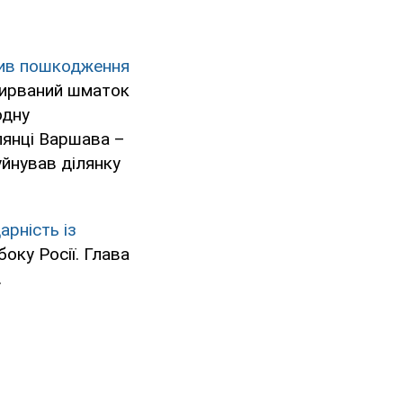
ив пошкодження
 вирваний шматок
одну
лянці Варшава –
уйнував ділянку
арність із
оку Росії. Глава
.