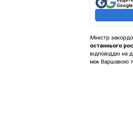
Google
Міністр закорд
останнього рос
відповіддю на ди
між Варшавою т