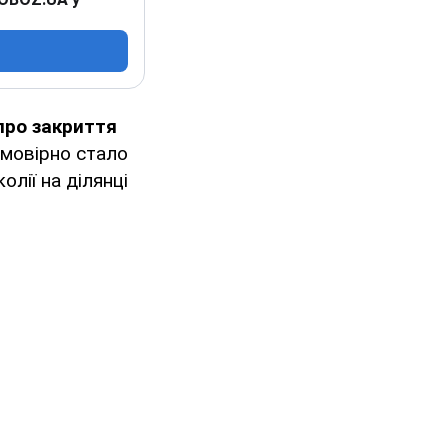
про закриття
ймовірно стало
олії на ділянці