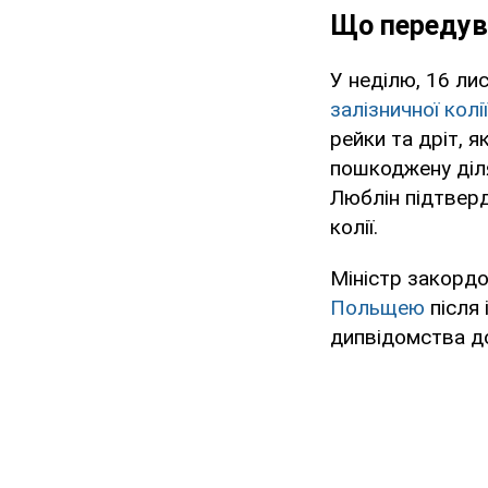
Що передув
У неділю, 16 ли
залізничної колії
рейки та дріт, 
пошкоджену діля
Люблін підтверд
колії.
Міністр закордо
Польщею
після 
дипвідомства д