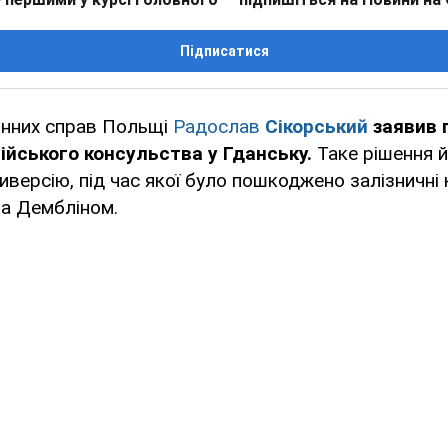
Підписатися
онних справ Польщі
Радослав
Сікорський
заявив 
ійського консульства у Гданську.
Таке рішення 
версію, під час якої було пошкоджено залізничні к
а Дембліном.