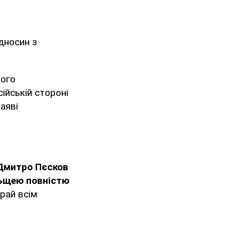
ідносин з
кого
ійській стороні
аяві
Дмитро Пєсков
льщею повністю
рай всім