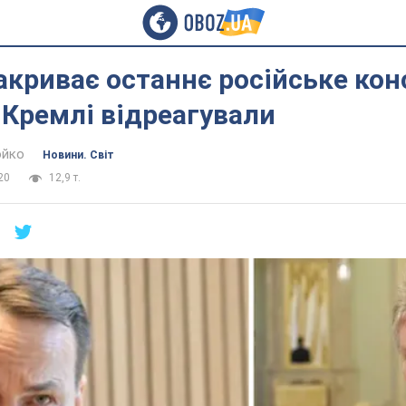
криває останнє російське кон
у Кремлі відреагували
юйко
Новини. Світ
20
12,9 т.