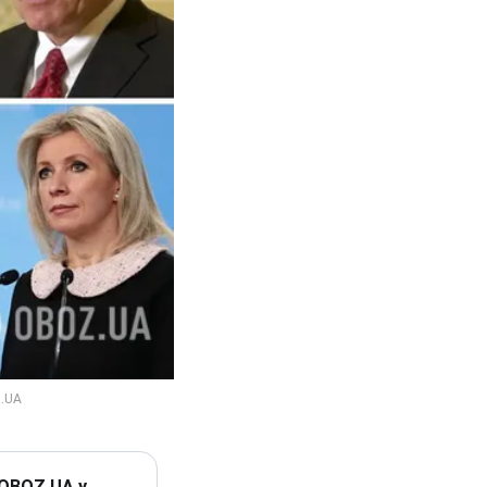
 OBOZ.UA у