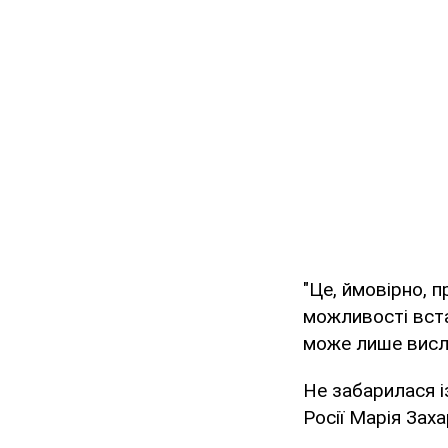
"Це, ймовірно, п
можливості вст
може лише висл
Не забарилася і
Росії Марія Заха