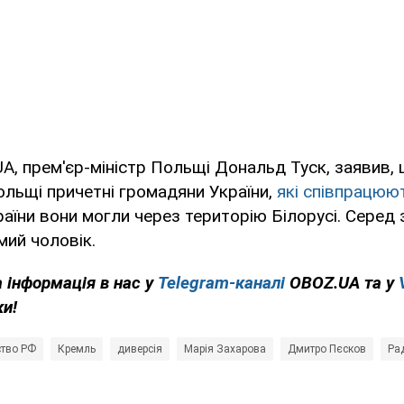
A, прем'єр-міністр Польщі Дональд Туск, заявив, 
Польщі причетні громадяни України,
які співпрацюю
аїни вони могли через територію Білорусі. Серед
мий чоловік.
 інформація в нас у
Telegram-каналі
OBOZ.UA та у
ки!
ство РФ
Кремль
диверсія
Марія Захарова
Дмитро Пєсков
Ра