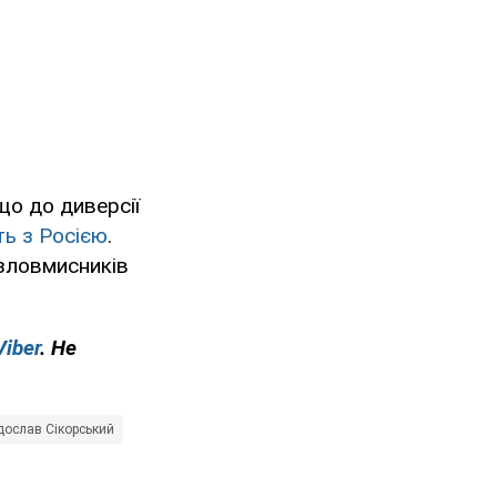
що до диверсії
ть з Росією
.
 зловмисників
Viber
. Не
дослав Сікорський