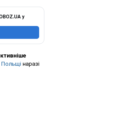
 OBOZ.UA у
активніше
н
Польщі
наразі