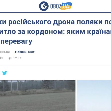
ки російського дрона поляки п
тло за кордоном: яким країн
 перевагу
евська
Новини. Світ
43
12,8 т.