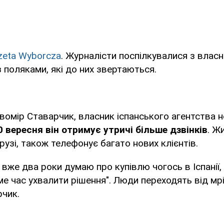
zeta Wyborcza
. Журналісти поспілкувалися з влас
з поляками, які до них звертаються.
вомір Ставарчик, власник іспанського агентства 
0 вересня він отримує утричі більше дзвінків
. Ж
 друзі, також телефонує багато нових клієнтів.
 вже два роки думаю про купівлю чогось в Іспанії,
ме час ухвалити рішення". Люди переходять від мрій
рчик.