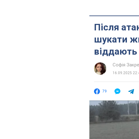
Після ата
шукати жи
віддають
Софія Закр
16.09.2025 22:
79