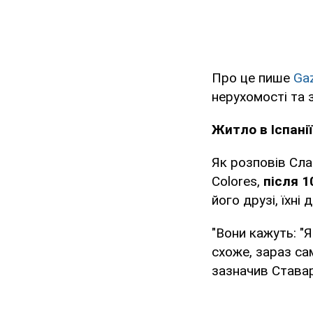
Про це пише
Ga
нерухомості та 
Житло в Іспанії
Як розповів Сла
Colores,
після 1
його друзі, їхні
"Вони кажуть: "Я
схоже, зараз са
зазначив Става