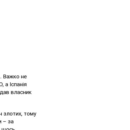
в
. Важко не
 а Іспанія
адав власник
н злотих, тому
и – за
и щось