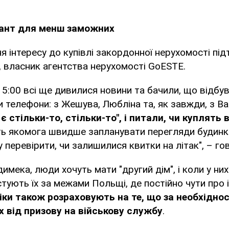
іант для менш заможних
я інтересу до купівлі закордонної нерухомості пі
 власник агентства нерухомості GoESTE.
15:00 всі ще дивилися новини та бачили, що відбу
 телефони: з Жешува, Любліна та, як завжди, з В
 є стільки-то, стільки-то", і питали, чи куплять 
чуть якомога швидше запланувати перегляди будинкі
 перевірити, чи залишилися квитки на літак", – гов
мека, люди хочуть мати "другий дім", і коли у них 
стують їх за межами Польщі, де постійно чути про і
іки також розраховують на те, що за необхіднос
х від призову на військову службу
.