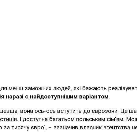
для менш заможних людей, які бажають реалізувати
я наразі є найдоступнішим варіантом
.
шевша; вона ось-ось вступить до єврозони. Це ш
стиція. І доступна багатьом польським сім'ям. М
о за тисячу євро", – зазначив власник агентства н