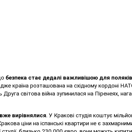
що
безпека стає дедалі важливішою для полякі
адже країна розташована на східному кордоні НАТО,
ь Друга світова війна зупинилася на Піренеях, наг
 вже вирівнялися
. У Кракові студія коштує мільйо
ракова ціни на іспанські квартири не є захмарним
ї студії, близько 230 000 євро, вони можуть купит