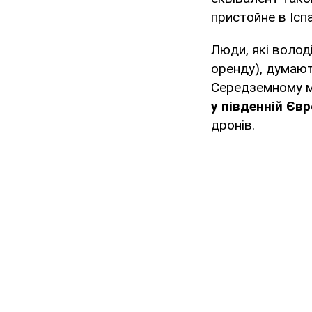
пристойне в Іспан
Люди, які волод
оренду), думают
Середземному мо
у південній Євр
дронів.