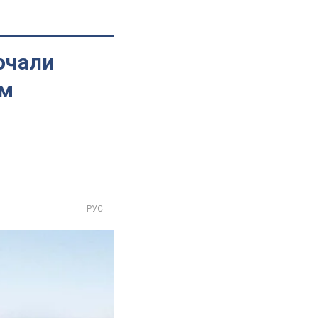
очали
ам
РУС