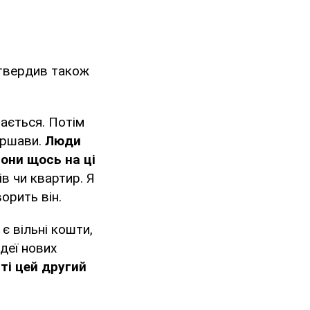
дтвердив також
вається. Потім
аршави.
Люди
вони щось на ці
в чи квартир. Я
орить він.
є вільні кошти,
деї нових
ті цей другий