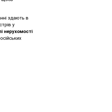
анні здають в
стрів у
лі нерухомості
російських