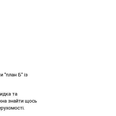
 "план Б" із
видка та
ожна знайти щось
ерухомості.