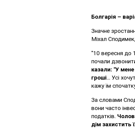
Болгарія – вар
Значне зростанн
Міхал Сподимек,
"10 вересня до 
почали дзвонити
казали: "У мене
гроші
... Усі хо
кажу їм спочатку
За словами Споди
вони часто інве
податків.
Чолов
дім захистить ї