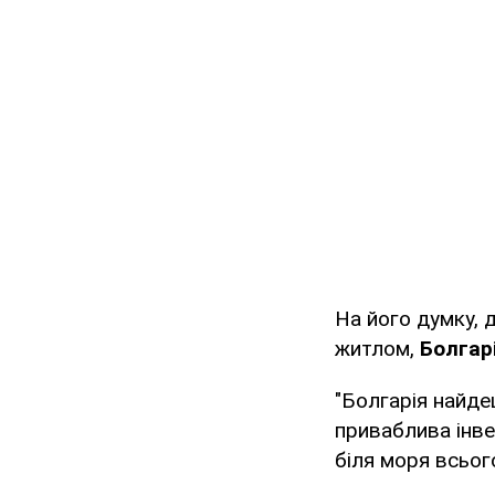
На його думку, 
житлом,
Болгарі
"Болгарія найде
приваблива інве
біля моря всьог