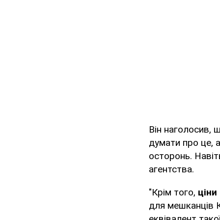
Він наголосив, 
думати про це, 
осторонь. Навіт
агентства.
"Крім того,
ціни
для мешканців К
еквівалент тако