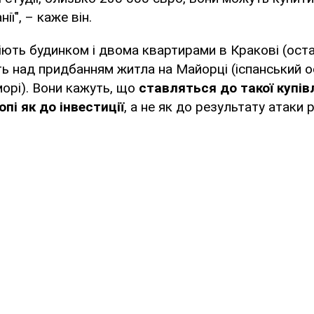
ії", – каже він.
іють будинком і двома квартирами в Кракові (ост
ь над придбанням житла на Майорці (іспанський о
рі). Вони кажуть, що
ставляться до такої купів
опі як до інвестиції
, а не як до результату атаки 