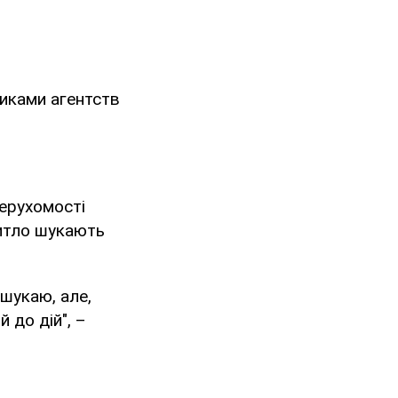
никами агентств
нерухомості
итло шукають
 шукаю, але,
 до дій", –