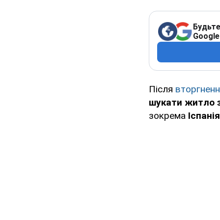
Будьте
Google
Після
вторгнення
шукати житло 
зокрема
Іспанія