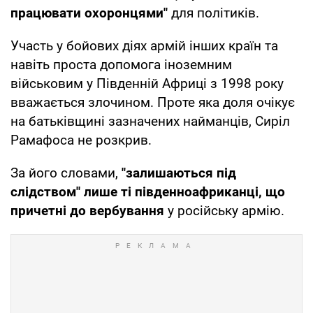
працювати охоронцями"
для політиків.
Участь у бойових діях армій інших країн та
навіть проста допомога іноземним
військовим у Південній Африці з 1998 року
вважається злочином. Проте яка доля очікує
на батьківщині зазначених найманців, Сиріл
Рамафоса не розкрив.
За його словами,
"залишаються під
слідством" лише ті південноафриканці, що
причетні до вербування
у російську армію.