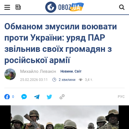
Обманом змусили воювати
проти України: уряд ПАР
звільнив своїх громадян з
російської армії
Михайло Левакін
Новини. Світ
25.02.2026 03:11
2 хвилини
3,4 т.
0
РУС