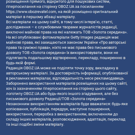
розміщення прямого, відкритого для пошукових систем,
гіперпосилання на сторінку OBOZ.UA за посиланням
https://www.obozrevatel.com
, на якій розміщено оригінальний
матеріал в першому абзаці матеріалу.
Всі матеріали на цьому сайті, в тому числі інтерв’ю, статті,
дослідження – є службовими творами журналістів редакції,
виключні майнові права на які належать ТОВ «Золота середина».
На всі опубліковані фотоматеріали Getty Images редакція має
майнові права, які захищаються законом України «Про авторські
права та суміжні права», ніхто не має права без письмового
дозволу ТОВ «Золота середина» їх використовувати, вони не
підлягають подальшому відтворенню, перекладу, поширенню в
будь-якій формі.
Редакція OBOZ.UA може не поділяти точку зору, викладену в
авторському матеріалі. За достовірність інформації, опублікованої
в рекламних матеріалах, відповідальність несе рекламодавець.
Заборонено використання матеріалів розміщених на цьому сайті,
хоч із зазначенням гіперпосилання на сторінку цього сайту,
логотипу OBOZ.UA або будь-якого іншого згадування, але без
письмового дозволу Редакції/ТОВ «Золота середина»
Незаконним використанням матеріалів буде вважатися: будь-яке
копiювання, публiкацiя, передрук, наступне поширення,
використання, переробка з використанням, включенням до
складу інших матеріалів, розповсюдження, адаптація, переклад
та інші подібні зміни матеріалу.