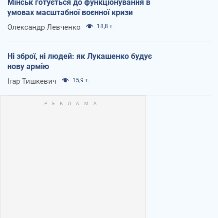
Мінськ готується до функціонування в
умовах масштабної воєнної кризи
Олександр Левченко
18,8 т.
Ні зброї, ні людей: як Лукашенко будує
нову армію
Ігар Тишкевич
15,9 т.