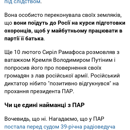
під слідством
.
Вона особисто переконувала своїх земляків,
що
вони поїдуть до Росії на курси підготовки
охоронців, щоб у майбутньому працювати в
партії її батька
.
Ще 10 лютого Сиріл Рамафоса розмовляв з
ватажком Кремля Володимиром Путіним і
попросив його про повернення своїх
громадян з лав російської армії. Російський
диктатор нібито "позитивно відгукнувся" на
прохання президента ПАР.
Чи це єдині найманці з ПАР
Вочевидь, що ні. Нагадаємо, що у ПАР
постала перед судом 39-річна радіоведуча