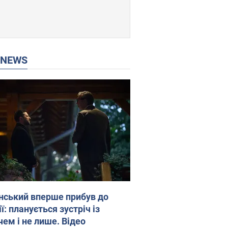
P NEWS
нський вперше прибув до
ї: планується зустріч із
чем і не лише. Відео