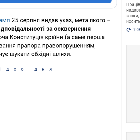
після
Праців
розг
надава
жінки,
Фото
амп
25 серпня видав указ, мета якого –
носить
ідповідальності за осквернення
7.0
Хоча Конституція країни (а саме перша
вання прапора правопорушенням,
нує шукати обхідні шляхи.
ідео дня