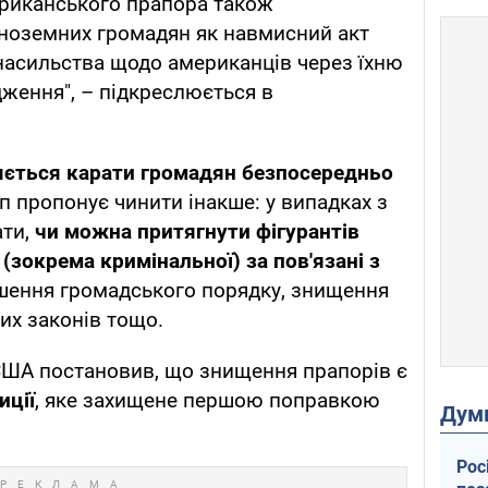
риканського прапора також
іноземних громадян як навмисний акт
насильства щодо американців через їхню
дження", – підкреслюється в
ється карати громадян безпосередньо
мп пропонує чинити інакше: у випадках з
ати,
чи можна притягнути фігурантів
(зокрема кримінальної) за пов'язані з
ушення громадського порядку, знищення
их законів тощо.
США постановив, що знищення прапорів є
иції
, яке захищене першою поправкою
Дум
Рос