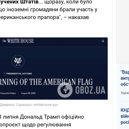
лучених Штатів
... щоразу, коли було
що іноземні громадяни брали участь у
мериканського прапора", – наказав
"Ва
вит
обс
вря
Укра
офі
КНД
вій
8 липня Дональд Трамп офіційно
рос
нопроєкт щодо регулювання
пів