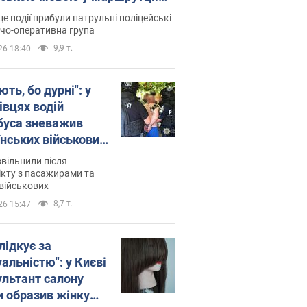
ція склала адмінпротокол.
це події прибули патрульні поліцейські
о
дчо-оперативна група
9,9 т.
26 18:40
ть, бо дурні": у
івцях водій
буса зневажив
їнських військових
латився. Відео
звільнили після
кту з пасажирами та
військових
8,7 т.
26 15:47
лідкує за
альністю": у Києві
ультант салону
и образив жінку