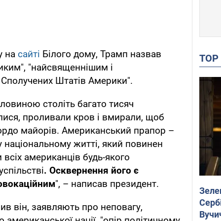
у на
сайті
Білого дому, Трамп назвав
TO
иким", "найсвященнішим і
Сполучених Штатів Америки".
ловиною століть багато тисяч
лися, проливали кров і вмирали, щоб
ордо майорів. Американський прапор –
 національному житті, який повинен
 всіх американців будь-якого
успільстві
.
Осквернення його є
овокаційним
", – написав президент.
Зеле
Сербі
чив він, заявляють про неповагу,
Вучи
 американської нації, "опір політичному