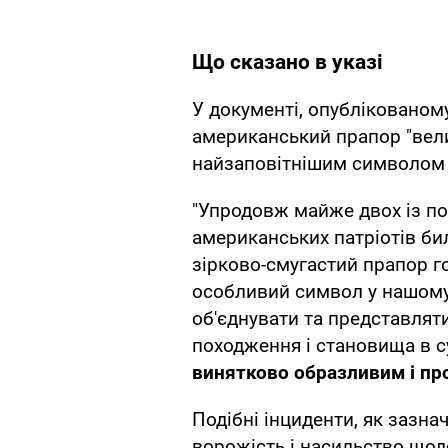
Що сказано в указі
У документі, опублікованом
американський прапор "вел
найзаповітнішим символом 
"Упродовж майже двох із по
американських патріотів би
зірково-смугастий прапор г
особливий символ у нашому
об'єднувати та представляти
походження і становища в с
винятково образливим і пр
Подібні інциденти, як зазна
ворожість і насильство щодо