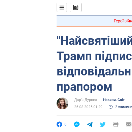
Герої вій
"Найсвятіши
Трамп підпис
відповідальн
прапором
Дар'я Дурова
Новини. Світ
26.08.2025 01:29
2 хвилин
0