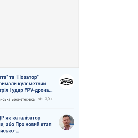
рта" та "Новатор"
римали кулеметний
тріл і удар FPV-дрона,
тувавши життя
3,0 т.
їнська Бронетехніка
церу ЗСУ
Р як каталізатор
ни, або Про новий етап
ійсько-
нічнокорейського