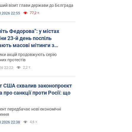
ший візит глави держави до Бєлграда
77,2 т.
8.2026 22:55
іть Федорова": у містах
ни 23-й день поспіль
ають масові мітинги з
онками. Фото і відео
ики акцій продовжують серію
их протестів
2,2 т.
26 22:22
т США схвалив законопроєкт
 про санкції проти Росії: що
нт передбачає нові економічні
ення
4,6 т.
8.2026 22:38