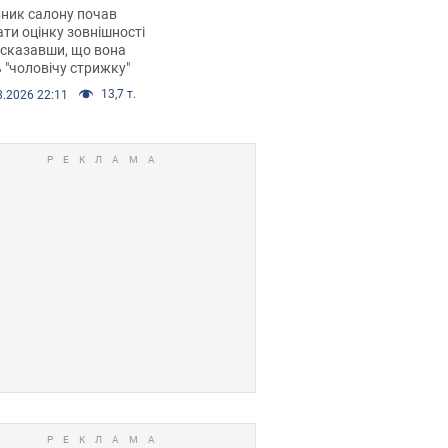
 хімієтерапії,
ник салону почав
орівся скандал.
ти оцінку зовнішності
 сказавши, що вона
 "чоловічу стрижку"
13,7 т.
8.2026 22:11