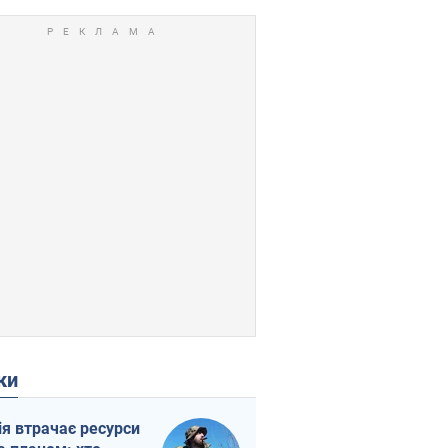
ки
ія втрачає ресурси