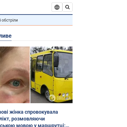
і обстріли
ливе
вові жінка спровокувала
лікт, розмовляючи
йською мовою у маршрутці: