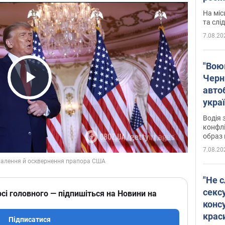
полі
На міс
Віде
та слі
7.08.20
"Воюю
Черн
авто
Play Video
укра
і поп
Водія 
конфлі
образ 
7.08.20
"Не с
сексу
сі головного — підпишіться на Новини на
конс
крас
Підписатися