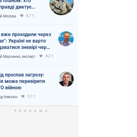
а планом: хто
правді диктує
п війни
8,7 т.
ій Місюра
 вже проходили через
ше": Україні не варто
даватися зневірі через
етний терор
8,2 т.
ій Марченко, експерт
ід проспав загрозу:
ія може перевірити
О війною
3,1 т.
ід Невзлін