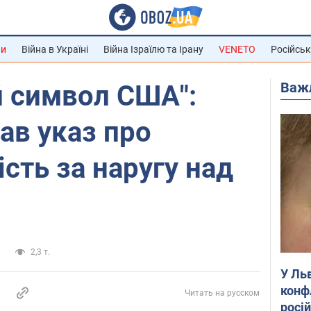
ни
Війна в Україні
Війна Ізраїлю та Ірану
VENETO
Російськ
Важ
й символ США":
ав указ про
ість за наругу над
и
2,3 т.
У Ль
конф
Читать на русском
росі