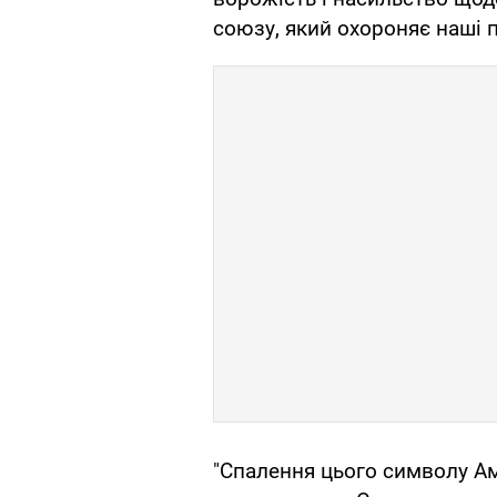
союзу, який охороняє наші п
"Спалення цього символу А