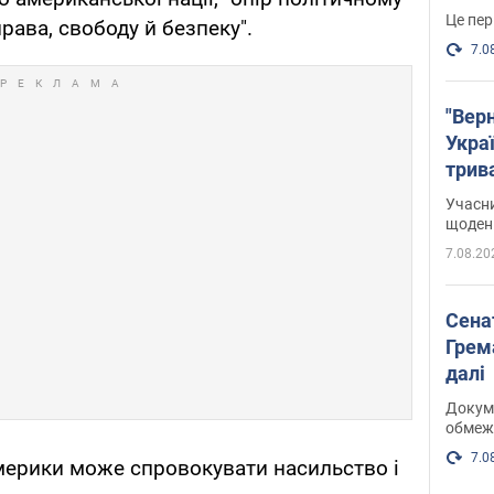
Це пер
рава, свободу й безпеку".
7.0
"Верн
Украї
трив
карт
Учасн
щоденн
7.08.20
Сена
Грема
далі
Докуме
обмеж
7.0
мерики може спровокувати насильство і