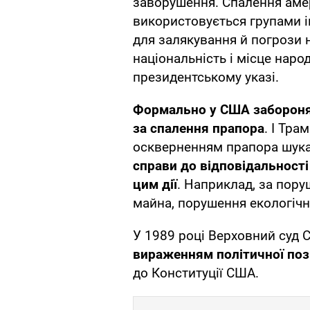
заворушення. Спалення аме
використовується групами 
для залякування й погрози 
національність і місце наро
президентському указі.
Формально у США забороня
за спалення прапора
. І Тра
оскверненням прапора шук
справи до відповідальності 
цим дії
. Наприклад, за пор
майна, порушення екологічн
У 1989 році Верховний суд 
вираженням політичної поз
до Конституції США.