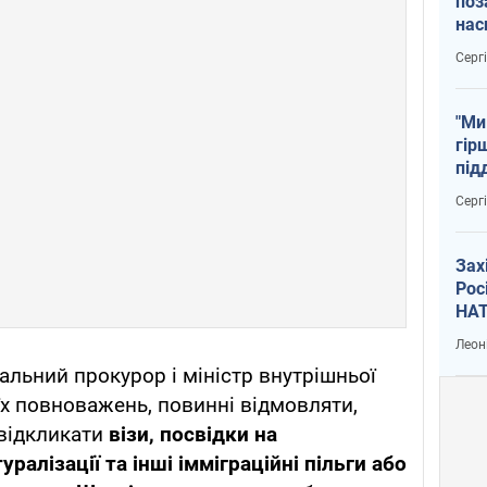
поз
нас
тем
Серг
"Ми
гір
під
рак
Серг
Зах
Рос
НАТ
Леон
альний прокурор і міністр внутрішньої
їх повноважень, повинні відмовляти,
 відкликати
візи, посвідки на
алізації та інші імміграційні пільги або