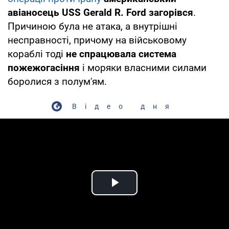
авіаносець USS Gerald R. Ford загорівся
.
Причиною була не атака, а внутрішні
несправності, причому на військовому
кораблі тоді
не спрацювала система
пожежогасіння
і моряки власними силами
боролися з полум'ям.
Відео дня
Play Video