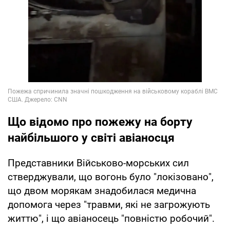
Що відомо про пожежу на борту
найбільшого у світі авіаносця
Представники Військово-морських сил
стверджували, що вогонь було "локізовано",
що двом морякам знадобилася медична
допомога через "травми, які не загрожують
життю", і що авіаносець "повністю робочий".