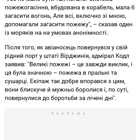
пожежогасіння, вбудована в корабель, мала б
загасити вогонь, Але всі, включно зі мною,
допомагали загасити пожежу", – сказав один
із моряків на на умовах анонімності.
Після того, як авіаносець повернувся у свій
рідний порт у штаті Вірджинія, адмірал Кодл
заявив: "Великі пожежі – це завжди виклик, і
ця була значною – пожежа в пральні та
сушарці. Екіпаж так добре впорався з цим,
вони блискуче й мужньо боролися і, по суті,
повернулися до боротьби за лічені дні".