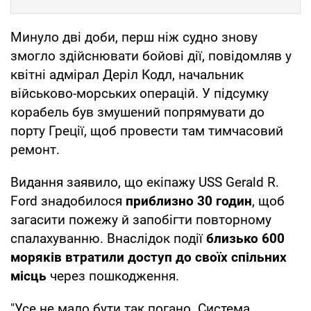
Минуло дві доби, перш ніж судно знову
змогло здійснювати бойові дії, повідомляв у
квітні адмірал Деріл Кодл, начальник
військово-морських операцій. У підсумку
корабель був змушений попрямувати до
порту Греції, щоб провести там тимчасовий
ремонт.
Видання заявило, що екіпажу USS Gerald R.
Ford знадобилося
приблизно 30 годин
, щоб
загасити пожежу й запобігти повторному
спалахуванню. Внаслідок події
близько 600
моряків втратили доступ до своїх спільних
місць
через пошкодження.
"Усе не мало бути так погано. Система