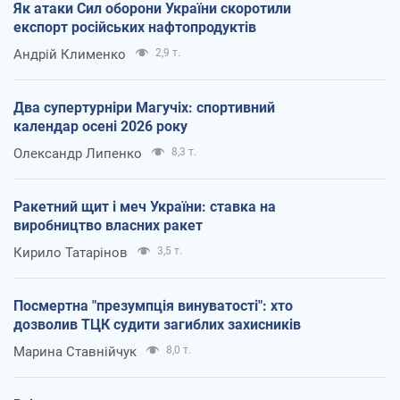
Як атаки Сил оборони України скоротили
експорт російських нафтопродуктів
Андрій Клименко
2,9 т.
Два супертурніри Магучіх: спортивний
календар осені 2026 року
Олександр Липенко
8,3 т.
Ракетний щит і меч України: ставка на
виробництво власних ракет
Кирило Татарінов
3,5 т.
Посмертна "презумпція винуватості": хто
дозволив ТЦК судити загиблих захисників
Марина Ставнійчук
8,0 т.