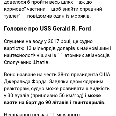
довелося б пройти весь шлях – аж до
кормової частини – щоб знайти справний
туалет", – повідомив один із моряків.
Головне про USS Gerald R. Ford
Спущене на воду у 2017 році, це судно
вартістю 13 мільярдів доларів є найновішим і
найтехнологічнішим із 11 атомних авіаносців
Сполучених Штатів.
Воно назване на честь 38-го президента США
Джеральда Форда. Завдяки двом ядерним
реакторам, судно може розвивати швидкість
у 30 вузлів (приблизно 56 км/год) і
може
взяти на борт
до 90 літаків і гвинтокрилів
.
Нещодавно під час 11-місячного