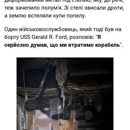
теж зачепило полум'я. Зі стелі звисали дроти,
а землю встеляли купи попелу.
Один військовослужбовець, який тоді був на
борту USS Gerald R. Ford, розповів: "
Я
серйозно думав, що ми втратимо корабель
".