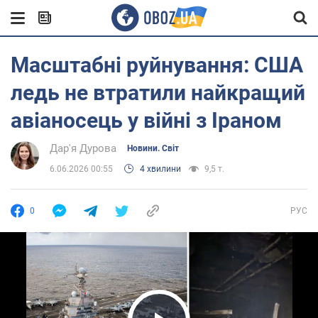
Масштабні руйнування: США
ледь не втратили найкращий
авіаносець у війні з Іраном
Дар'я Дурова
Новини. Світ
6.06.2026 00:55
4 хвилини
9,5 т.
0
РУС