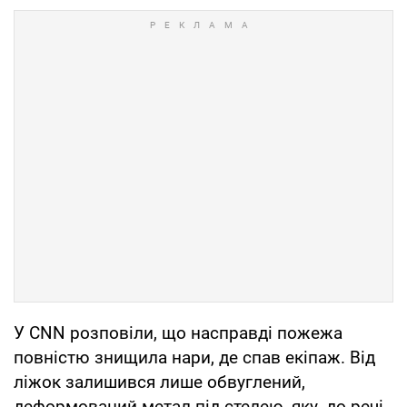
У CNN розповіли, що насправді пожежа
повністю знищила нари, де спав екіпаж. Від
ліжок залишився лише обвуглений,
деформований метал під стелею, яку, до речі,