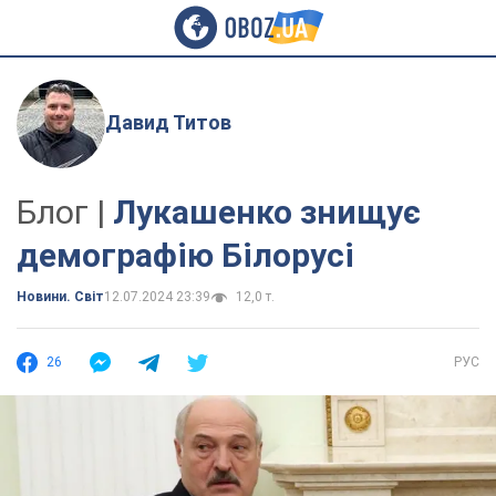
Давид Титов
Блог |
Лукашенко знищує
демографію Білорусі
Новини. Світ
12.07.2024 23:39
12,0 т.
26
РУС