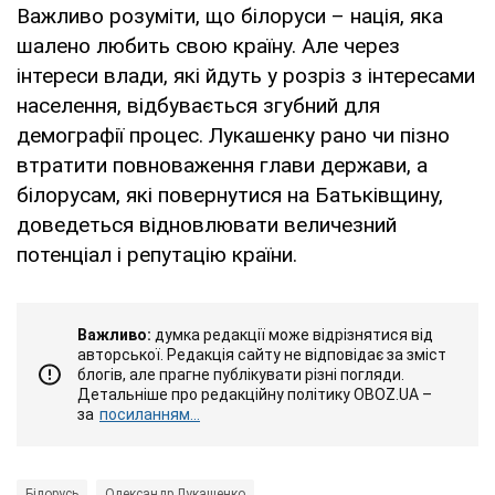
Важливо розуміти, що білоруси – нація, яка
шалено любить свою країну. Але через
інтереси влади, які йдуть у розріз з інтересами
населення, відбувається згубний для
демографії процес. Лукашенку рано чи пізно
втратити повноваження глави держави, а
білорусам, які повернутися на Батьківщину,
доведеться відновлювати величезний
потенціал і репутацію країни.
Важливо:
думка редакції може відрізнятися від
авторської. Редакція сайту не відповідає за зміст
блогів, але прагне публікувати різні погляди.
Детальніше про редакційну політику OBOZ.UA –
за
посиланням...
Білорусь
Олександр Лукашенко