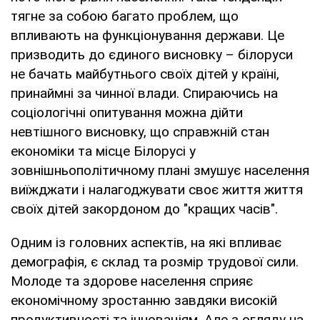
тягне за собою багато проблем, що
впливають на функціонування держави. Це
призводить до єдиного висновку – білоруси
не бачать майбутнього своїх дітей у країні,
принаймні за чинної влади. Спираючись на
соціологічні опитування можна дійти
невтішного висновку, що справжній стан
економіки та місце Білорусі у
зовнішньополітичному плані змушує населення
виїжджати і налагоджувати своє життя життя
своїх дітей закордоном до "кращих часів".
Одним із головних аспектів, на які впливає
демографія, є склад та розмір трудової сили.
Молоде та здорове населення сприяє
економічному зростанню завдяки високій
продуктивності та інноваціям. Але з огляду на