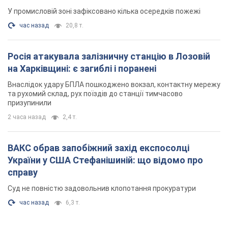
У промисловій зоні зафіксовано кілька осередків пожежі
час назад
20,8 т.
Росія атакувала залізничну станцію в Лозовій
на Харківщині: є загиблі і поранені
Внаслідок удару БПЛА пошкоджено вокзал, контактну мережу
та рухомий склад, рух поїздів до станції тимчасово
призупинили
2 часа назад
2,4 т.
ВАКС обрав запобіжний захід експосолці
України у США Стефанішиній: що відомо про
справу
Суд не повністю задовольнив клопотання прокуратури
час назад
6,3 т.