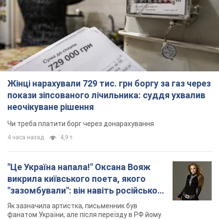
Жінці нарахували 729 тис. грн боргу за газ через
покази зіпсованого лічильника: суддя ухвалив
неочікуване рішення
Чи треба платити борг через донарахування
4 часа назад
4,9 т.
"Це Україна напала!" Оксана Вояж
викрила київського поета, якого
"зазомбували": він навіть російської
не знав, а тепер хоче геноциду
Як зазначила артистка, письменник був
українців
фанатом України, але після переїзду в РФ йому