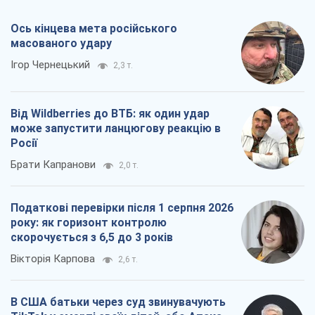
Ось кінцева мета російського
масованого удару
Ігор Чернецький
2,3 т.
Від Wildberries до ВТБ: як один удар
може запустити ланцюгову реакцію в
Росії
Брати Капранови
2,0 т.
Податкові перевірки після 1 серпня 2026
року: як горизонт контролю
скорочується з 6,5 до 3 років
Вікторія Карпова
2,6 т.
В США батьки через суд звинувачують