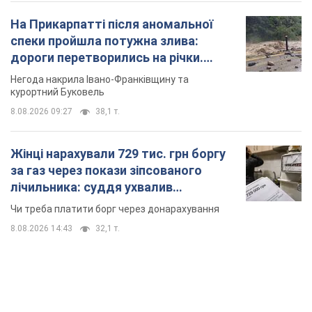
На Прикарпатті після аномальної
спеки пройшла потужна злива:
дороги перетворились на річки.
Відео
Негода накрила Івано-Франківщину та
курортний Буковель
8.08.2026 09:27
38,1 т.
Жінці нарахували 729 тис. грн боргу
за газ через покази зіпсованого
лічильника: суддя ухвалив
неочікуване рішення
Чи треба платити борг через донарахування
8.08.2026 14:43
32,1 т.