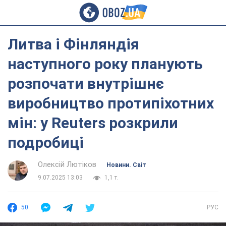
Литва і Фінляндія
наступного року планують
розпочати внутрішнє
виробництво протипіхотних
мін: у Reuters розкрили
подробиці
Олексій Лютіков
Новини. Світ
9.07.2025 13:03
1,1 т.
50
РУС