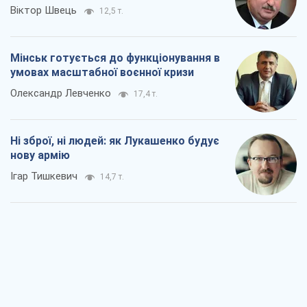
Віктор Швець
12,5 т.
Мінськ готується до функціонування в
умовах масштабної воєнної кризи
Олександр Левченко
17,4 т.
Ні зброї, ні людей: як Лукашенко будує
нову армію
Ігар Тишкевич
14,7 т.