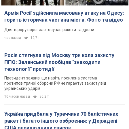
Армія Росії здійснила масовану атаку на Одесу:
горить історична частина міста. Фото та відео
Для терору ворог застосував ракети та дрони
час назад
12,7 т.
Росія стягнула під Москву три кола захисту
ППО: Зеленський пообіцяв "знаходити
технології" протидії
Президент заявив, що навіть посилена система
протиповітряної оборони РФ не гарантує захисту від
українських ударів
10 часов назад
86,2 т.
Україна придбала у Туреччини 70 балістичних
ракет і багато іншого озброєння: у Держдепі
США оприлюднили список