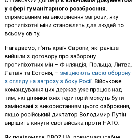
Оттавський договір
є ключовим документом
у сфері гуманітарного роззброєння
,
спрямованим на викорінення загрози, яку
протипіхотні міни становлять для людей по
всьому світу.
Нагадаємо, п'ять країн Європи, які раніше
вийшли з договору про заборону
протипіхотних мін – Фінляндія, Польща, Литва,
Латвія та Естонія, –
зміцнюють свою оборону
з огляду на загрозу з боку Росії.
Військове
командування цих держав уже працює над
тим, які ділянки їхніх територій можуть бути
заміновані з використанням цього озброєння,
якщо російський диктатор Володимир Путін
вирішить кинути свої війська проти НАТО.
Як повідомляв OBOZ.UA, повномасштабне