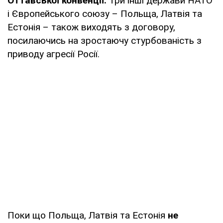
Оттавської конвенції.
Три інші держави НАТО
і Європейського союзу – Польща, Латвія та
Естонія – також виходять з договору,
посилаючись на зростаючу стурбованість з
приводу агресії Росії.
Поки що Польща, Латвія та Естонія
не