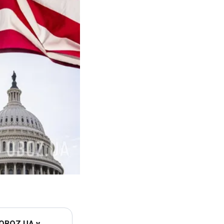
 OBOZ.UA у