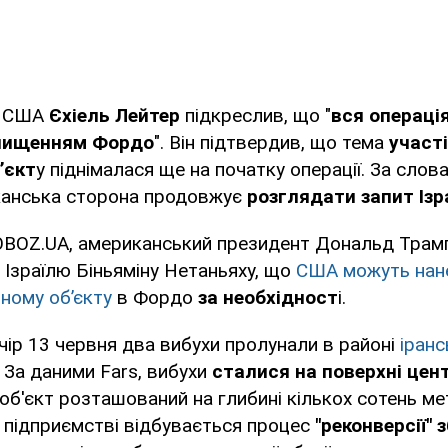
у США
Єхіель Лейтер
підкреслив, що "
вся операці
нищенням Фордо
". Він підтвердив, що тема
участі
’єкт
у піднімалася ще на початку операції. За сло
канська сторона продовжує
розглядати запит Ізр
OBOZ.UA, американський президент Дональд Трам
у Ізраїлю Біньяміну Нетаньяху, що
США можуть нане
ному об’єкту
в Фордо
за необхідност
і.
ечір 13 червня два вибухи пролунали в районі
іран
За даними Fars, вибухи
сталися на поверхні цен
 об'єкт розташований на глибині кількох сотень ме
 підприємстві відбувається процес
"реконверсії" 