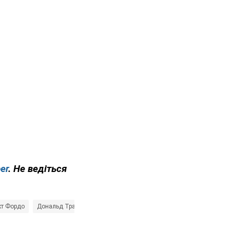
er
. Не ведіться
кт Фордо
Дональд Трамп