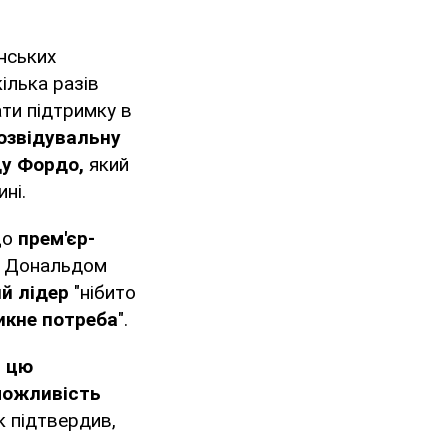
нських
кілька разів
ти підтримку в
розвідувальну
ду Фордо,
який
ні.
що
прем'єр-
з Дональдом
й лідер
"нібито
икне потреба
".
и цю
ожливість
к підтвердив,