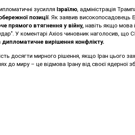
дипломатичні зусилля
Ізраїлю
, адміністрація Трамп
бережної позиції
. Як заявив високопосадовець Б
оче прямого втягнення у війну,
навіть якщо мова 
удар". У коментарі Axios чиновник наголосив, що 
а
дипломатичне вирішення конфлікту.
ість досягти мирного рішення, якщо Іран цього зах
 до миру – це відмова Ірану від своєї ядерної зб