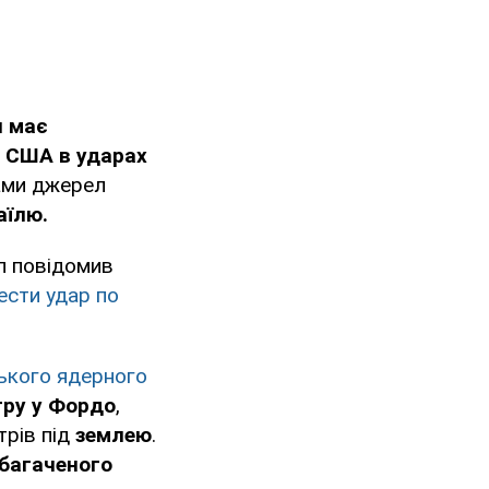
я має
 США в ударах
вами джерел
аїлю.
п повідомив
сти удар по
ського ядерного
тру у Фордо
,
трів під
землею
.
збагаченого