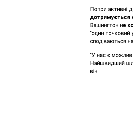
Попри активні 
дотримується о
Вашингтон н
е х
"один точковий 
сподіваються н
"У нас є можлив
Найшвидший шлях
він.