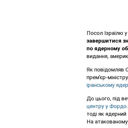
Посол Ізраїлю 
завершитися з
по ядерному об
видання, амери
Як повідомляв 
прем’єр-міністр
іранському ядер
До цього, під в
центру у Фордо.
тоді як ядерний
На атакованому