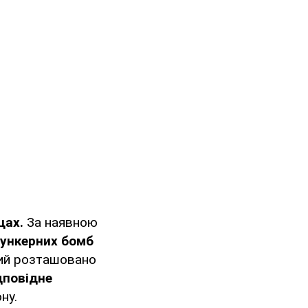
щах.
За наявною
бункерних бомб
кий розташовано
дповідне
ну.