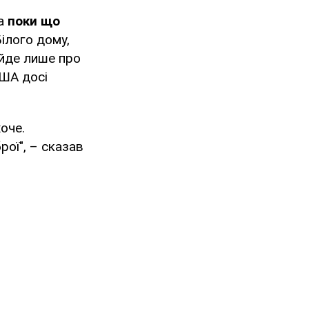
а
поки що
ілого дому,
йде лише про
США досі
оче.
рої", – сказав