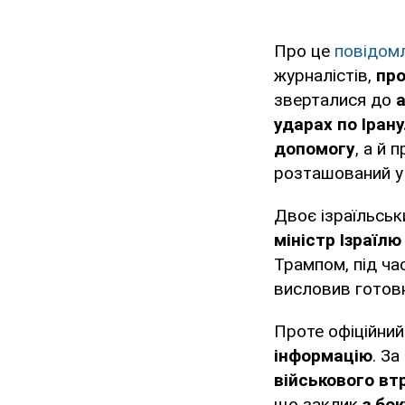
Про це
повідом
журналістів,
про
зверталися до
ударах по Ірану
допомогу
, а й 
розташований 
Двоє ізраїльськ
міністр Ізраїлю
Трампом, під ча
висловив готов
Проте офіційний
інформацію
. З
військового вт
що заклик
з бок