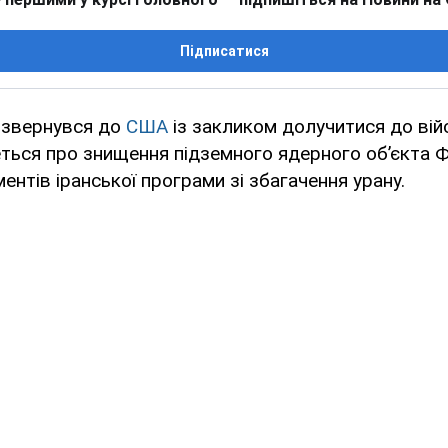
Підписатися
о звернувся до
США
із закликом долучитися до війс
еться про знищення підземного ядерного об’єкта 
ентів іранської програми зі збагачення урану.