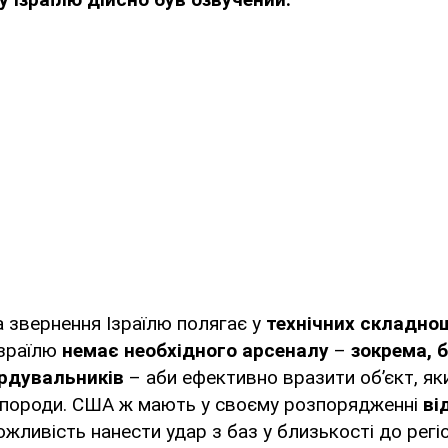
 звернення Ізраїлю полягає у
технічних складно
Ізраїлю
немає необхідного арсеналу
–
зокрема, 
рдувальників
– аби ефективно вразити об’єкт, я
ї породи. США ж мають у своєму розпорядженні
ві
жливість нанести удар з баз у близькості до регіо