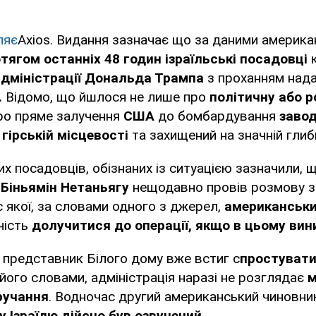
ляє
Axios. Видання зазначає що за даними америка
тягом останніх 48 годин ізраїльські посадовці
адміністрації Дональда Трампа
з проханням нада
.
Відомо, що йшлося не лише про
політичну або 
про пряме залучення
США
до бомбардування
заво
у
гірській місцевості
та захищений на значній глиби
их посадовців, обізнаних із ситуацією зазначили, 
 Біньямін Нетаньягу
нещодавно провів розмову 
с якої, за словами одного з джерел,
американськи
ність
долучитися до операції, якщо в цьому вин
 представник Білого дому вже встиг с
простуват
а його словами, адміністрація наразі не розглядає
м
ручання
. Водночас другий американський чиновни
у Ізраїлю дійсно був озвучений.