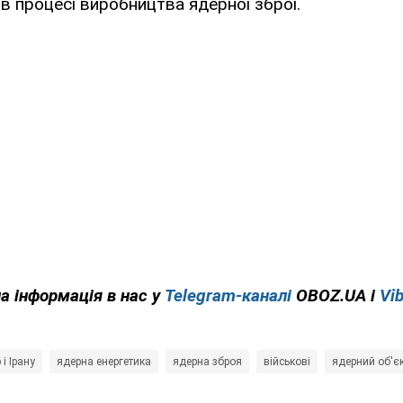
 в процесі виробництва ядерної зброї.
на інформація в нас у
Telegram-каналі
OBOZ.UA і
Vib
 і Ірану
ядерна енергетика
ядерна зброя
військові
ядерний об'є