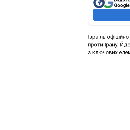
Google
Ізраїль офіційн
проти Ірану. Йд
з ключових елем