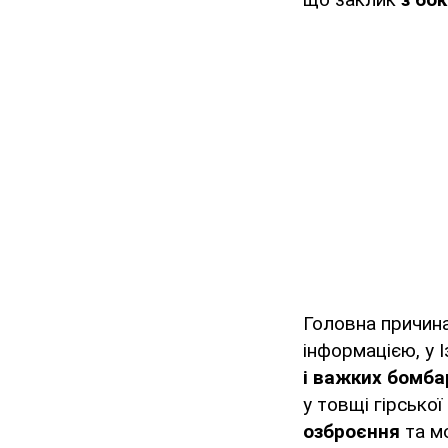
Головна причина
інформацією, у 
і важких бомба
у товщі гірсько
озброєння
та мо