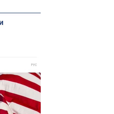
и
РУС