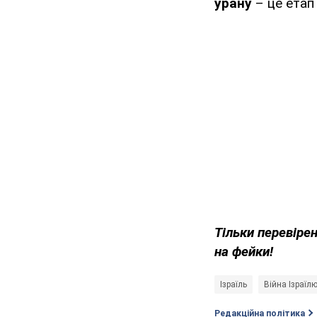
урану
– це етап
Тільки перевіре
на фейки!
Ізраїль
Війна Ізраїлю
Редакційна політика