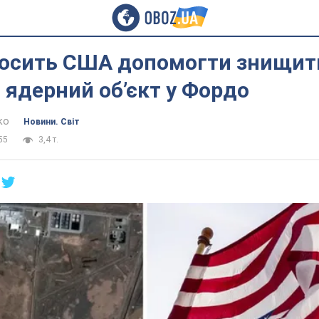
просить США допомогти знищит
 ядерний об’єкт у Фордо
ко
Новини. Світ
55
3,4 т.