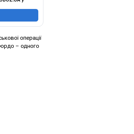
ькової операції
Фордо – одного