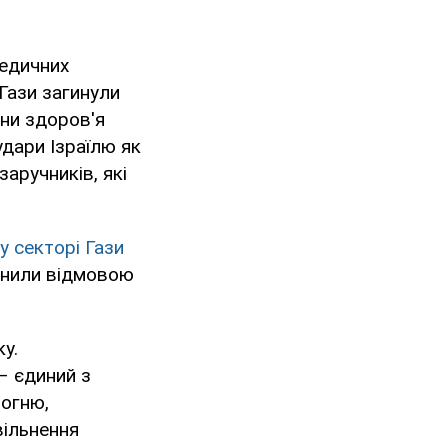
медичних
Гази загинули
они здоров'я
удари Ізраїлю як
заручників, які
у секторі Гази
снили відмовою
у.
– єдиний з
вогню,
вільнення