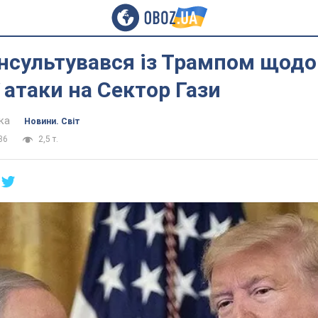
онсультувався із Трампом щодо
 атаки на Сектор Гази
ка
Новини. Світ
36
2,5 т.