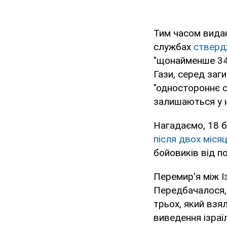
Тим часом видан
службах
стверд
"щонайменше 342
Гази, серед заг
"одностороннє ск
залишаються у н
Нагадаємо, 18 
після двох міся
бойовиків від п
Перемир'я між І
Передбачалося, 
трьох, який взя
виведення ізраї