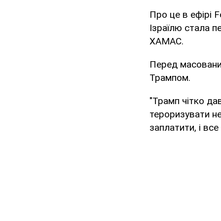
Про це в ефірі 
Ізраїлю стала п
ХАМАС.
Перед масованим
Трампом.
"Трамп чітко дав
тероризувати не
заплатити, і все