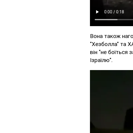
Вона також нагол
"Хезболла" та 
він "не боїться
Ізраїлю".