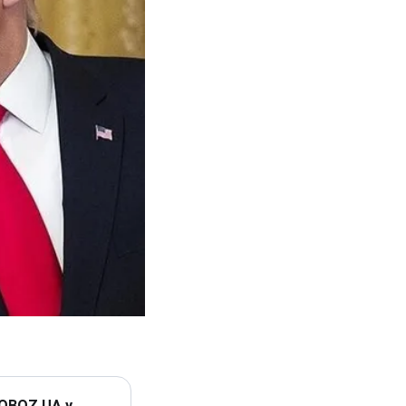
 OBOZ.UA у