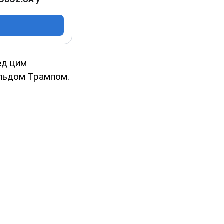
ед цим
альдом Трампом.