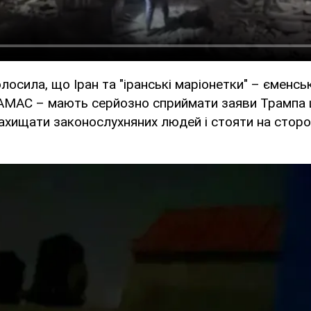
осила, що Іран та "іранські маріонетки" – єменськ
ХАМАС – мають серйозно сприймати заяви Трампа 
 захищати законослухняних людей і стояти на стор