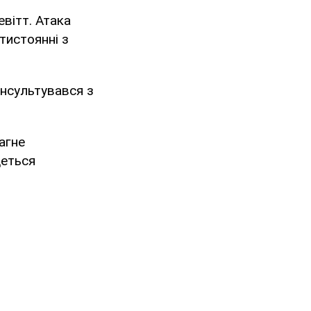
вітт. Атака
тистоянні з
онсультувався з
рагне
деться