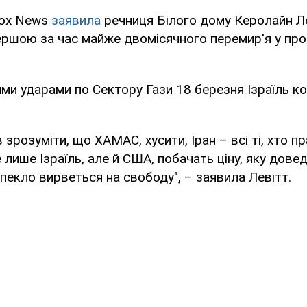
Fox News
заявила
речниця Білого дому Керолайн Ле
ершою за час майже двомісячного перемир'я у про
и ударами по Сектору Гази 18 березня Ізраїль к
 зрозуміти, що ХАМАС, хусити, Іран – всі ті, хто п
 лише Ізраїль, але й США, побачать ціну, яку дове
 пекло вирветься на свободу", – заявила Левітт.