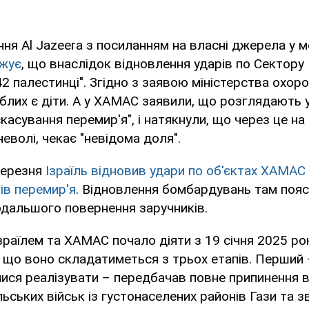
ня Al Jazeera з посиланням на власні джерела у 
жує
, що внаслідок відновлення ударів по Сектору 
 палестинці". Згідно з заявою міністерства охор
иблих є діти. А у ХАМАС заявили, що розглядають 
асування перемир'я", і натякнули, що через це на 
еволі, чекає "невідома доля".
березня
Ізраїль відновив удари по об'єктах ХАМАС 
ців перемир'я
. Відновлення бомбардувань там поя
одальшого повернення заручників.
зраїлем та ХАМАС почало діяти з 19 січня 2025 рок
що воно складатиметься з трьох етапів. Перший 
лися реалізувати – передбачав повне припинення 
льських військ із густонаселених районів Гази та з