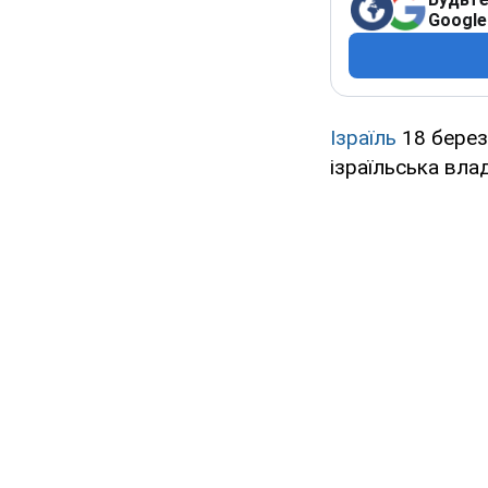
Google
Ізраїль
18 берез
ізраїльська вл