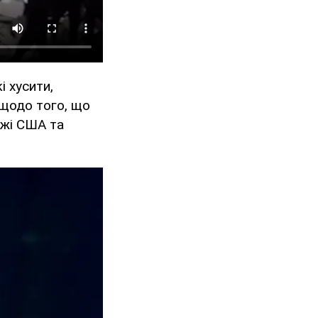
і хусити,
щодо того, що
ожі США та