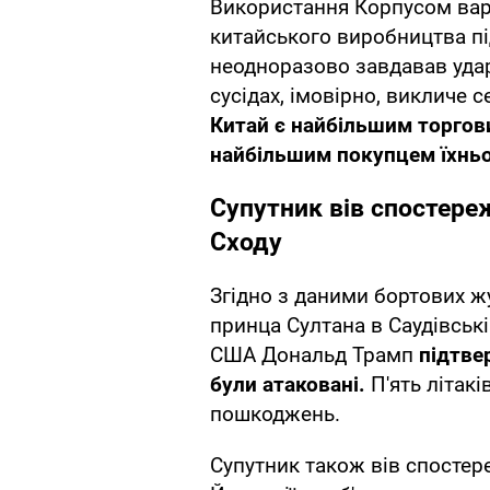
Використання Корпусом варт
китайського виробництва під
неодноразово завдавав удар
сусідах, імовірно, викличе с
Китай є найбільшим торгови
найбільшим покупцем їхньо
Супутник вів спостере
Сходу
Згідно з даними бортових жу
принца Султана в Саудівські
США Дональд Трамп
підтве
були атаковані.
П'ять літак
пошкоджень.
Супутник також вів спостер