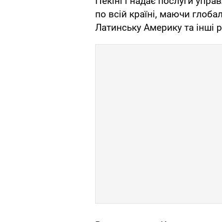
Пекіні і надає послуги упра
по всій країні, маючи глоб
Латинську Америку та інші р