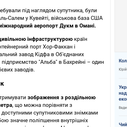
ребували під наглядом супутника, були
-аль-Салем у Кувейті, військова база США
міжнародний аеропорт Дукм в Омані.
цивільною інфраструктурою
країн
нтейнерний порт Хор-Факкан і
альний завод Кідфа в Об'єднаних
Кол
 підприємство "Альба" в Бахрейні – один
ієвих заводів.
Юрій
ик
Укр
над
отримувати
зображення з роздільною
еко
метра
, що можна порівняти з
сві
Вади
 доступними супутниковими знімками
обою значне поліпшення внутрішніх
Чий