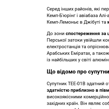
Серед інших районів, які пе
Кемп-Б'юрінг і авіабаза Алі
Кемп-Лемоньє в Джібуті та
До зони
спостереження за 
Перської затоки увійшли ко
електростанція та опріснюв
Арабських Еміратах, а також
із найбільших у світі алюмін
Що відомо про супутн
Супутник TEE-01B здатний 
здатністю приблизно в пів
високоякісними комерційно
західних країн. Він являє с