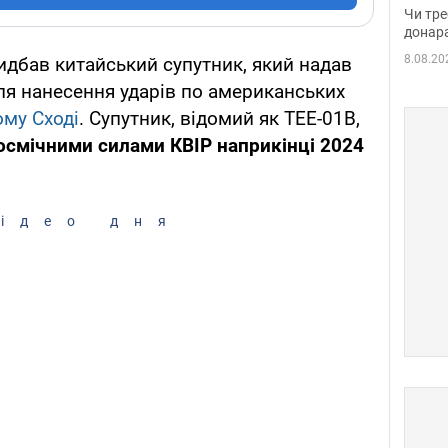
судд
Чи тре
неоч
донар
8.08.20
дбав китайський супутник, який надав
ля нанесення ударів по американських
му Сході
. Супутник, відомий як TEE-01B,
осмічними силами КВІР наприкінці 2024
ідео дня