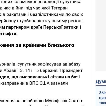
ових ісламської революції супутника
 час війни, під час якої Тегеран
ів ракетами і безпілотниками по своїх
ерйозну стурбованість у всьому регіоні.
м партнером країн Перської затоки і
ї нафти.
ження за країнами Близького
рналів, супутник зафіксував авіабазу
й Аравії 13, 14 і 15 березня. Президент
рдив, що американські літаки на базі
Дум
ів-заправників ВПС США зазнали
Збі
цин
еження за авіабазою Муваффак Салті в
тає