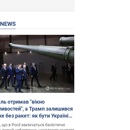
P NEWS
ль отримав "вікно
ивостей", а Трамп залишився
 без ракет: як бути Україні?
рв’ю з Мельником
 що в Росії закінчаться балістичні
, вкрай небезпечна, наголосив експерт