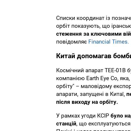
Списки координат із позначк
орбіт показують, що ірансь
стеження за ключовими ві
повідомляє
Financial Times.
Китай допомагав бомб
Космічний апарат TEE-01B 
компанією Earth Eye Co, яка,
орбіту" – маловідому експор
апарати, запущені в Китаї,
п
після виходу на орбіту.
У рамках угоди КСІР
було н
станцій
, що експлуатуються