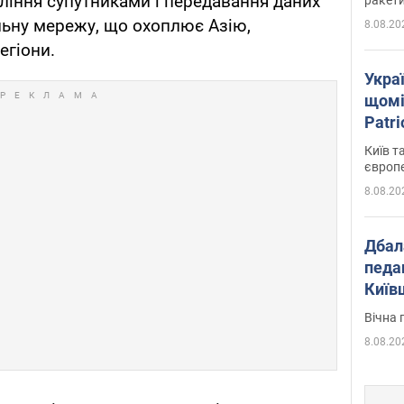
вління супутниками і передавання даних
альну мережу, що охоплює Азію,
8.08.20
егіони.
Укра
щомі
Patr
розк
Київ т
європ
8.08.20
Дбал
педа
Київ
київс
Вічна 
8.08.20