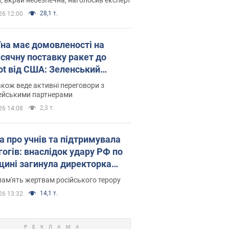
28,1 т.
26 12:00
їна має домовленості на
сячну поставку ракет до
iot від США: Зеленський
рив подробиці
акож веде активні переговори з
ейськими партнерами
2,3 т.
26 14:08
а про учнів та підтримувала
гогів: внаслідок удару РФ по
щині загинула директорка
ького ліцею, її чоловік та онук
пам'ять жертвам російського терору
14,1 т.
26 13:32