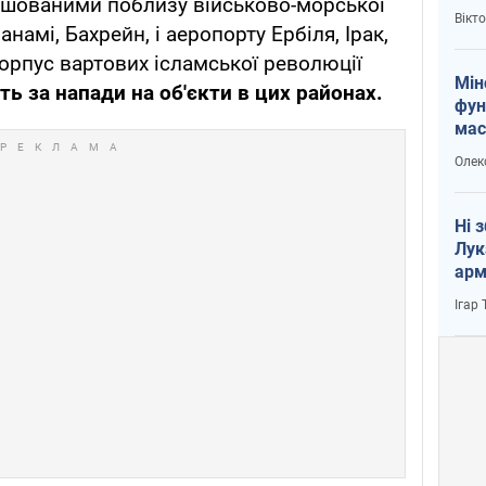
ташованими поблизу військово-морської
і Пу
Вікт
намі, Бахрейн, і аеропорту Ербіля, Ірак,
Корпус вартових ісламської революції
Мін
ть за напади на об'єкти в цих районах.
фун
мас
Олек
Ні 
Лук
арм
Ігар