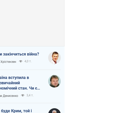
и закінчиться війна?
4,0 т.
 Хрістензен
аїна вступила в
звичайний
номічний стан. Чи є
тло вкінці тунелю?
3,4 т.
м Денисенко
 буде Крим, той і