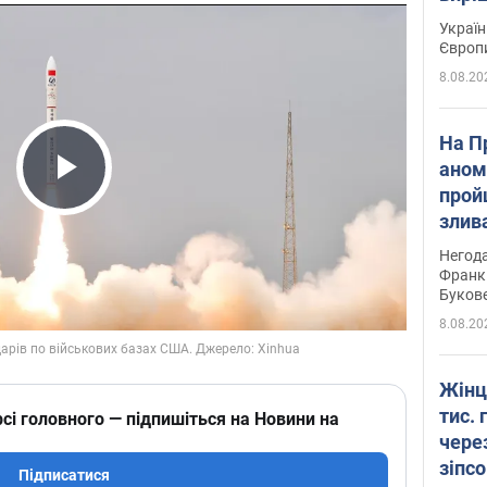
Україн
Європ
8.08.20
На П
аном
прой
Play Video
злив
пере
Негода
річки
Франк
Буков
8.08.20
Жінц
тис. 
сі головного — підпишіться на Новини на
чере
зіпс
Підписатися