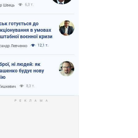
тіна?
6,3 т.
ор Швець
ськ готується до
кціонування в умовах
штабної воєнної кризи
12,1 т.
сандр Левченко
зброї, ні людей: як
ашенко будує нову
ію
8,3 т.
 Тишкевич