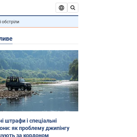
і обстріли
ливе
ні штрафи і спеціальні
гони: як проблему джипінгу
шують за кордоном