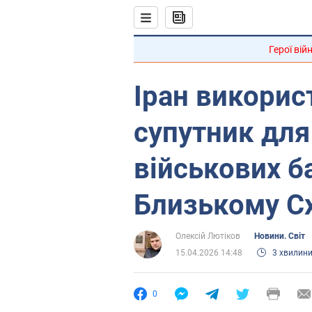
Герої вій
Іран викорис
супутник для
військових б
Близькому Сх
Олексій Лютіков
Новини. Світ
15.04.2026 14:48
3 хвилин
0