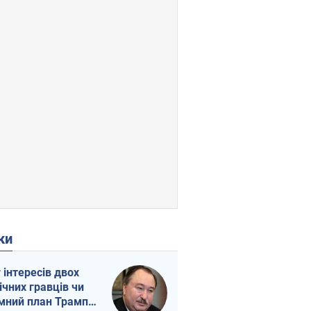
ки
г інтересів двох
ічних гравців чи
мний план Трампа