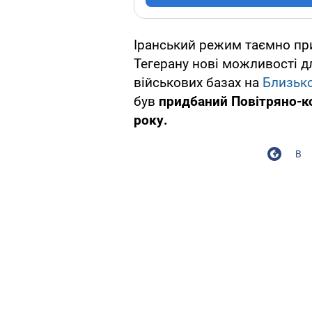
Іранський режим таємно при
Тегерану нові можливості д
військових базах на
Близько
був
придбаний Повітряно-к
року.
В