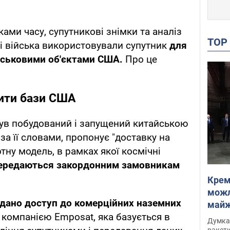
ами часу, супутникові знімки та аналіз
TO
кі війська використовували супутник
для
йськовими об'єктами США.
Про це
ити бази США
був побудований і запущений китайською
 за її словами, пропонує "доставку на
тну модель, в рамках якої космічні
ередаються закордонним замовникам
Крем
можл
адано доступ до комерційних наземних
майже
 компанією Emposat, яка базується в
Інте
Думка,
ракети