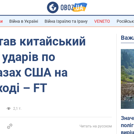
ни
Війна в Україні
Війна Ізраїлю та Ірану
VENETO
Російськ
Важ
тав китайський
 ударів по
азах США на
оді – FT
и
2,1 т.
Знач
полі
Читать на русском
вирі