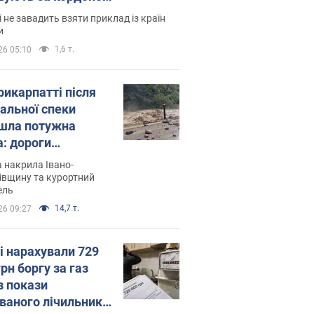
і не завадить взяти приклад із країн
и
1,6 т.
26 05:10
рикарпатті після
альної спеки
шла потужна
а: дороги
творились на
 накрила Івано-
. Відео
івщину та курортний
ель
14,7 т.
26 09:27
і нарахували 729
грн боргу за газ
з покази
ованого лічильника: