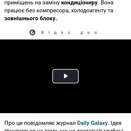
приміщень на заміну
кондиціонеру
. Вона
працює без компресора, холодоагенту та
зовнішнього блоку.
Відео дня
Play Video
Про це повідомляє журнал
Daily Galaxy
. Ідея
ґрунтується на тому, що на достатній глибині