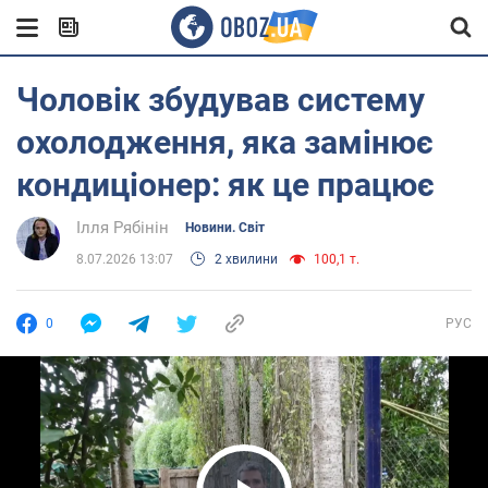
Чоловік збудував систему
охолодження, яка замінює
кондиціонер: як це працює
Ілля Рябінін
Новини. Світ
8.07.2026 13:07
2 хвилини
100,1 т.
0
РУС