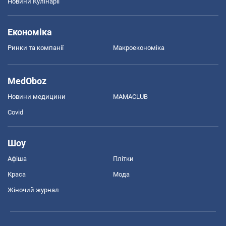
Новини Кулінарії
Економіка
Ринки та компанії
Макроекономіка
MedOboz
Новини медицини
MAMACLUB
Covid
Шоу
Афіша
Плітки
Краса
Мода
Жіночий журнал