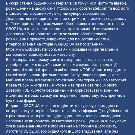
Використання будь-яких матеріалів ( в тому числі фото- та відео-),
розміщених на цьому сайті
https://www.obozrevatel.com
та всіх його
піддоменах, в будь-якому вигляді суворо заборонено.
Дозволяється використання при отриманні письмового дозволу
на їх використання та за умови обов'язкового посилання на сайт
OBOZ.UA, а для інтернет-видань - при отриманні письмового
дозволу на їх використання та за умови обов'язкового
розміщення прямого, відкритого для пошукових систем,
гіперпосилання на сторінку OBOZ.UA за посиланням
https://www.obozrevatel.com
, на якій розміщено оригінальний
матеріал в першому абзаці матеріалу.
Всі матеріали на цьому сайті, в тому числі інтерв’ю, статті,
дослідження – є службовими творами журналістів редакції,
виключні майнові права на які належать ТОВ «Золота середина».
На всі опубліковані фотоматеріали Getty Images редакція має
майнові права, які захищаються законом України «Про авторські
права та суміжні права», ніхто не має права без письмового
дозволу ТОВ «Золота середина» їх використовувати, вони не
підлягають подальшому відтворенню, перекладу, поширенню в
будь-якій формі.
Редакція OBOZ.UA може не поділяти точку зору, викладену в
авторському матеріалі. За достовірність інформації, опублікованої
в рекламних матеріалах, відповідальність несе рекламодавець.
Заборонено використання матеріалів розміщених на цьому сайті,
хоч із зазначенням гіперпосилання на сторінку цього сайту,
логотипу OBOZ.UA або будь-якого іншого згадування, але без