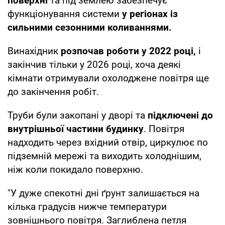
поверхні
та під землею забезпечує
функціонування системи
у регіонах із
сильними сезонними коливаннями.
Винахідник
розпочав роботи у 2022 році,
і
закінчив тільки у 2026 році, хоча деякі
кімнати отримували охолоджене повітря ще
до закінчення робіт.
Труби були закопані у дворі та
підключені до
внутрішньої частини будинку
. Повітря
надходить через вхідний отвір, циркулює по
підземній мережі та виходить холоднішим,
ніж коли покидало поверхню.
"У дуже спекотні дні ґрунт залишається на
кілька градусів нижче температури
зовнішнього повітря. Заглиблена петля