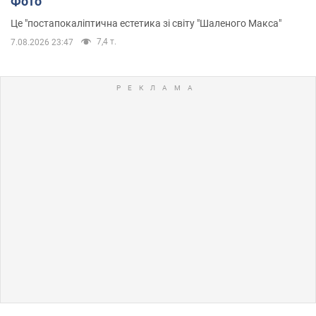
Фото
Це "постапокаліптична естетика зі світу "Шаленого Макса"
7,4 т.
7.08.2026 23:47